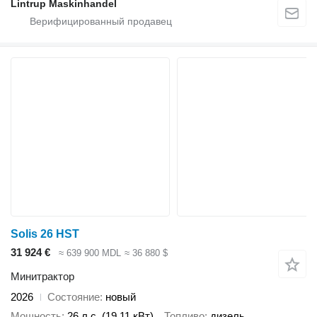
Lintrup Maskinhandel
Solis 26 HST
31 924 €
≈ 639 900 MDL
≈ 36 880 $
Минитрактор
2026
Состояние
новый
Мощность
26 л.с. (19.11 кВт)
Топливо
дизель