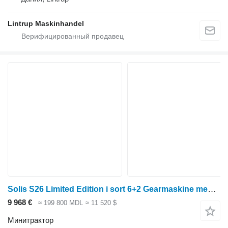
Lintrup Maskinhandel
Solis S26 Limited Edition i sort 6+2 Gearmaskine med Servostyring og b
9 968 €
≈ 199 800 MDL
≈ 11 520 $
Минитрактор