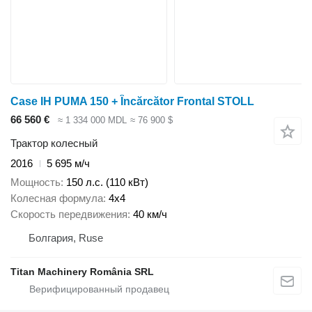
Case IH PUMA 150 + Încărcător Frontal STOLL
66 560 €
≈ 1 334 000 MDL
≈ 76 900 $
Трактор колесный
2016
5 695 м/ч
Мощность
150 л.с. (110 кВт)
Колесная формула
4x4
Скорость передвижения
40 км/ч
Болгария, Ruse
Titan Machinery România SRL