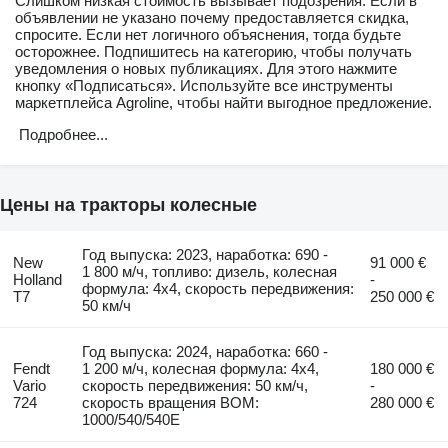
Слишком низкая стоимость вызывает подозрения. Если в
объявлении не указано почему предоставляется скидка,
спросите. Если нет логичного объяснения, тогда будьте
осторожнее. Подпишитесь на категорию, чтобы получать
уведомления о новых публикациях. Для этого нажмите
кнопку «Подписаться». Используйте все инструменты
маркетплейса Agroline, чтобы найти выгодное предложение.
Подробнее...
Цены на тракторы колесные
Год выпуска: 2023, наработка: 690 -
New
91 000 €
1 800 м/ч, топливо: дизель, колесная
Holland
-
формула: 4x4, скорость передвижения:
T7
250 000 €
50 км/ч
Год выпуска: 2024, наработка: 660 -
Fendt
1 200 м/ч, колесная формула: 4x4,
180 000 €
Vario
скорость передвижения: 50 км/ч,
-
724
скорость вращения ВОМ:
280 000 €
1000/540/540E