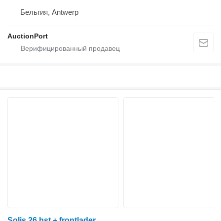
Бельгия, Antwerp
AuctionPort
Solis 26 hst + frontlader