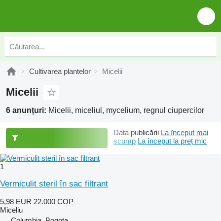
Cultivarea plantelor
Micelii
Micelii
6 anunțuri:
Micelii, miceliul, mycelium, regnul ciupercilor
Data publicării
La început mai
scump
La început la preț mic
1
Vermiculit steril în sac filtrant
5,98 EUR
22.000 COP
Miceliu
Columbia, Bogota