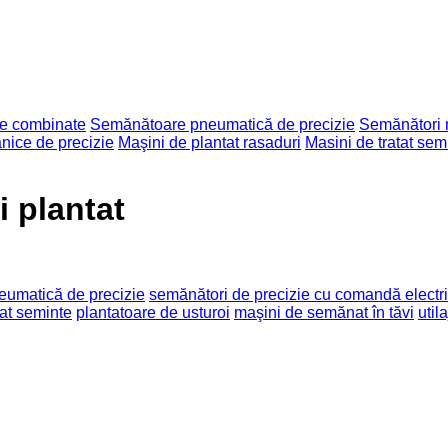
e combinate
Semănătoare pneumatică de precizie
Semănători
ice de precizie
Maşini de plantat rasaduri
Masini de tratat sem
i plantat
umatică de precizie
semănători de precizie cu comandă electr
tat seminte
plantatoare de usturoi
maşini de semănat în tăvi
util