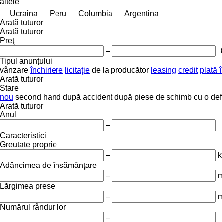
altele
Ucraina
Peru
Columbia
Argentina
Arată tuturor
Arată tuturor
Preţ
–
Tipul anunțului
vânzare
închiriere
licitaţie
de la producător
leasing
credit
plată î
Arată tuturor
Stare
nou
second hand
după accident
după piese de schimb
cu o de
Arată tuturor
Anul
–
Caracteristici
Greutate proprie
–
k
Adâncimea de însămânţare
–
Lărgimea presei
–
Numărul rândurilor
–