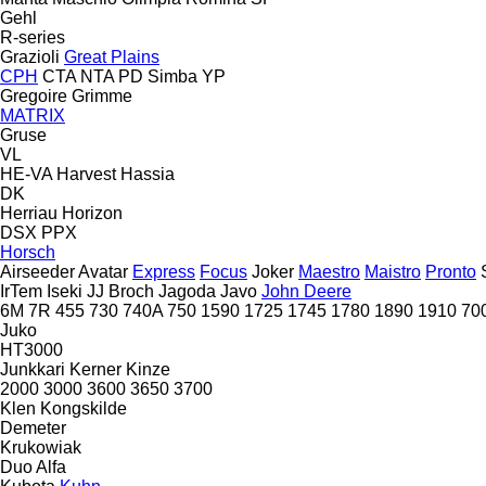
Gehl
R-series
Grazioli
Great Plains
CPH
CTA
NTA
PD
Simba
YP
Gregoire
Grimme
MATRIX
Gruse
VL
HE-VA
Harvest
Hassia
DK
Herriau
Horizon
DSX
PPX
Horsch
Airseeder
Avatar
Express
Focus
Joker
Maestro
Maistro
Pronto
IrTem
Iseki
JJ Broch
Jagoda
Javo
John Deere
6M
7R
455
730
740A
750
1590
1725
1745
1780
1890
1910
70
Juko
HT3000
Junkkari
Kerner
Kinze
2000
3000
3600
3650
3700
Klen
Kongskilde
Demeter
Krukowiak
Duo Alfa