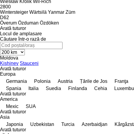
Wiesław Królik
Wil-Rich
2800
Wintersteiger
Wärtsilä
Yanmar
Zürn
D62
Överum
Özduman
Özdöken
Arată tuturor
Locul de amplasare
Căutare într-o rază de
Moldova
Kishinev
Stauceni
Arată tuturor
Europa
Germania
Polonia
Austria
Țările de Jos
Franţa
Spania
Italia
Suedia
Finlanda
Cehia
Luxembu
Arată tuturor
America
Mexic
SUA
Arată tuturor
Asia
Japonia
Uzbekistan
Turcia
Azerbaidjan
Kârgâzst
Arată tuturor