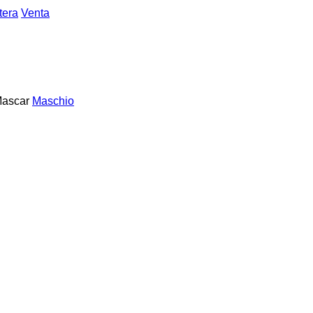
tera
Venta
ascar
Maschio