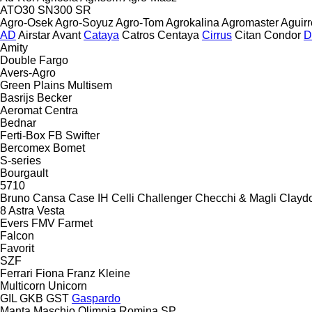
ATO30
SN300
SR
Agro-Osek
Agro-Soyuz
Agro-Tom
Agrokalina
Agromaster
Aguirr
AD
Airstar
Avant
Cataya
Catros
Centaya
Cirrus
Citan
Condor
D
Amity
Double
Fargo
Avers-Agro
Green Plains
Multisem
Basrijs
Becker
Aeromat
Centra
Bednar
Ferti-Box FB
Swifter
Bercomex
Bomet
S-series
Bourgault
5710
Bruno
Cansa
Case IH
Celli
Challenger
Checchi & Magli
Clayd
8
Astra
Vesta
Evers
FMV
Farmet
Falcon
Favorit
SZF
Ferrari
Fiona
Franz Kleine
Multicorn
Unicorn
GIL
GKB
GST
Gaspardo
Manta
Maschio
Olimpia
Romina
SP