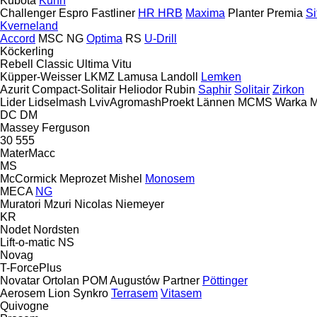
Kubota
Kuhn
Challenger
Espro
Fastliner
HR
HRB
Maxima
Planter
Premia
Si
Kverneland
Accord
MSC
NG
Optima
RS
U-Drill
Köckerling
Rebell Classic
Ultima
Vitu
Küpper-Weisser
LKMZ
Lamusa
Landoll
Lemken
Azurit
Compact-Solitair
Heliodor
Rubin
Saphir
Solitair
Zirkon
Lider
Lidselmash
LvivAgromashProekt
Lännen
MCMS Warka
M
DC
DM
Massey Ferguson
30
555
MaterMacc
MS
McCormick
Meprozet
Mishel
Monosem
MECA
NG
Muratori
Mzuri
Nicolas
Niemeyer
KR
Nodet
Nordsten
Lift-o-matic
NS
Novag
T-ForcePlus
Novatar
Ortolan
POM Augustów
Partner
Pöttinger
Aerosem
Lion
Synkro
Terrasem
Vitasem
Quivogne