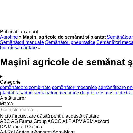
Publicați un anunț
Agroline
»
Maşini agricole de semănat şi plantat
Semănătoar
Semănători manuale
Semănători pneumatice
Semănători mecan
hidroînsămânțare
»
Maşini agricole de semănat ş
Categorie
semănătoare combinate
semănători mecanice
semănătoare pne
plantat rasaduri
semănători mecanice de precizie
masini de tra
Arată tuturor
Marca
Nicio înregistrare găsită pentru această căutare
ABC
AG Farms Group
AGCO
ALP
APV
ASM
Accord
DA
Monopill
Optima
Ad-Rol
Agricola
Agrisem
Agro-Masz