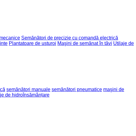
 mecanice
Semănători de precizie cu comandă electrică
inte
Plantatoare de usturoi
Maşini de semănat în tăvi
Utilaje de
ică
semănători manuale
semănători pneumatice
maşini de
aje de hidroînsămânțare