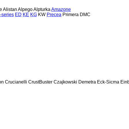
e
Alistan
Alpego
Alpturka
Amazone
-series
ED
KE
KG
KW
Precea
Primera DMC
on
Crucianelli
CrustBuster
Czajkowski
Demetra
Eck-Sicma
Ein