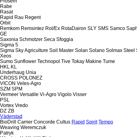
Prosem
Rabe
Rasat
Rapid
Rau
Regent
Orbit
Remkom
Remsintez
Rol/Ex
RotaDairon
SLY
SMS
Samco
Saph
GE
Saxonia
Schmotzer
Seca
Sfoggia
Sigma 5
Sigma
Sky Agriculture
Soil Master
Solan
Solano
Solmax Steel
Xeos
Sumo
Sunflower
Technopol
Tive
Tokay Makine
Tume
HKL
KL
Underhaug
Unia
CROSS
POLONEZ
VICON
Veles-Agro
SZM
SPM
Vermeer
Versatile
Vi-Agro
Vigolo
Visser
PSL
Vortex
Vredo
DZ
ZB
Väderstad
BioDrill
Carrier
Concorde
Cultus
Rapid
Spirit
Tempo
Weaving
Weremczuk
Patryk