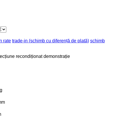
n rate
trade-in (schimb cu diferență de plată)
schimb
fecțiune
recondiționat
demonstrație
g
mm
m