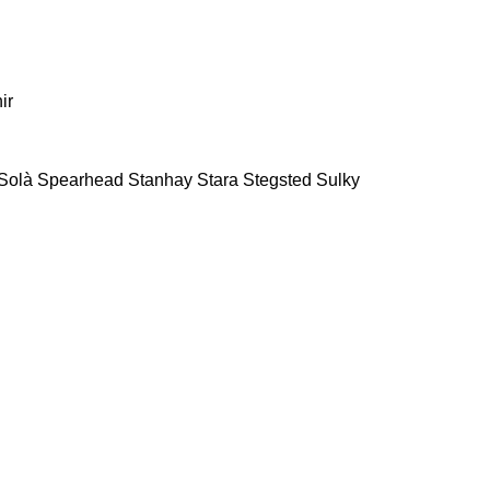
ir
Solà
Spearhead
Stanhay
Stara
Stegsted
Sulky