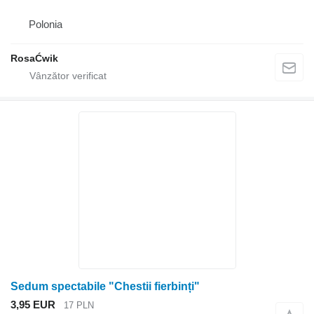
Polonia
RosaĆwik
Sedum spectabile "Chestii fierbinți"
3,95 EUR
17 PLN