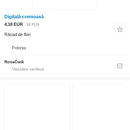
Digitală cremoasă
4,18 EUR
18 PLN
Răsad de flori
Polonia
RosaĆwik