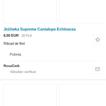
Jeżówka Supreme Cantalupe Echinacea
6,50 EUR
28 PLN
Răsad de flori
Polonia
RosaĆwik