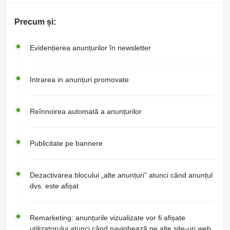
Precum și:
Evidențierea anunțurilor în newsletter
Intrarea in anunțuri promovate
Reînnoirea automată a anunțurilor
Publicitate pe bannere
Dezactivarea blocului „alte anunțuri” atunci când anunțul
dvs. este afișat
Remarketing: anunțurile vizualizate vor fi afișate
utilizatorului atunci când navighează pe alte site-uri web