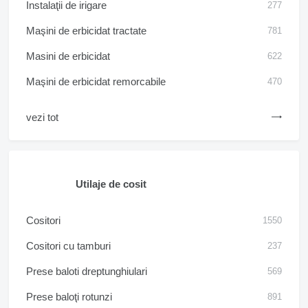
Instalaţii de irigare
277
Maşini de erbicidat tractate
781
Masini de erbicidat
622
Maşini de erbicidat remorcabile
470
vezi tot
Utilaje de cosit
Cositori
1550
Cositori cu tamburi
237
Prese baloti dreptunghiulari
569
Prese baloţi rotunzi
891