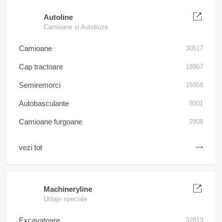
Autoline
Camioane și Autobuze
Camioane
30517
Cap tractoare
18967
Semiremorci
15958
Autobasculante
8001
Camioane furgoane
2808
vezi tot
Machineryline
Utilaje speciale
Excavatoare
32813