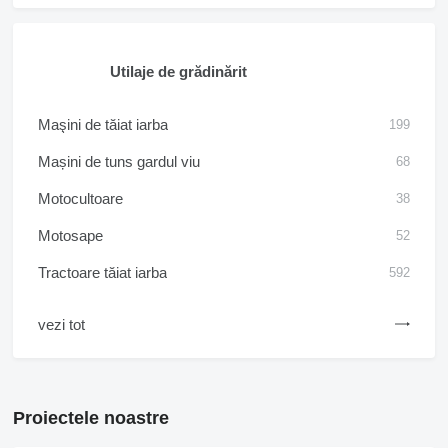
Utilaje de grădinărit
Maşini de tăiat iarba
199
Mașini de tuns gardul viu
68
Motocultoare
38
Motosape
52
Tractoare tăiat iarba
592
vezi tot
Proiectele noastre