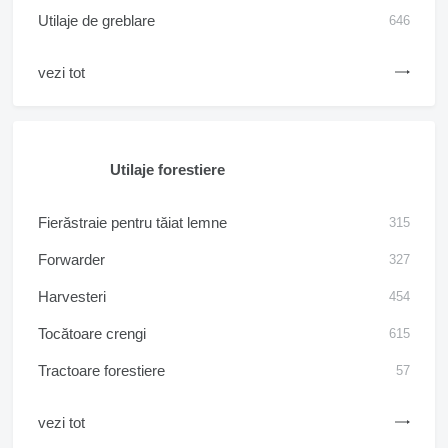
Utilaje de greblare
646
vezi tot
Utilaje forestiere
Fierăstraie pentru tăiat lemne
315
Forwarder
327
Harvesteri
454
Tocătoare crengi
615
Tractoare forestiere
57
vezi tot