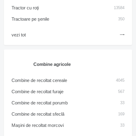
Tractor cu roţi
13584
Tractoare pe şenile
350
vezi tot
Combine agricole
Combine de recoltat cereale
4045
Combine de recoltat furaje
567
Combine de recoltat porumb
33
Combine de recoltat sfeclă
169
Maşini de recoltat morcovi
33