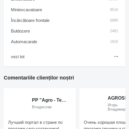
Miniexcavatoare
8516
Încărcătoare frontale
6980
Buldozere
2481
Automacarale
1816
vezi tot
Comentariile clienților noștri
AGROSER
PP "Agro - Teks Plyus"
Игорь
Владислав
Владимиро
Лучший портал в стране по
Очень хорошая площа
продаже сельхозтехники!
продажи техники и гру