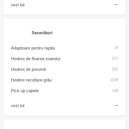
vezi tot
Secerători
Adaptoare pentru rapita
78
Hedere de floarea soarelui
372
Hedere de porumb
591
Hedere recoltare grâu
1038
Pick up capete
189
vezi tot