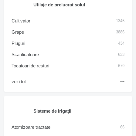
Utilaje de prelucrat solul
Cultivatori
1345
Grape
3886
Pluguri
434
Scarificatoare
633
Tocatoari de resturi
679
vezi tot
Sisteme de irigații
Atomizoare tractate
66