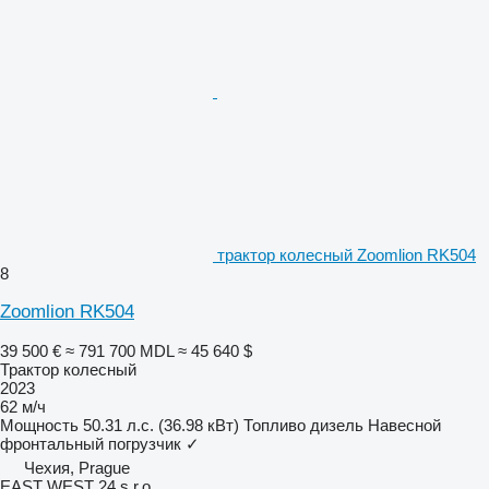
трактор колесный Zoomlion RK504
8
Zoomlion RK504
39 500 €
≈ 791 700 MDL
≈ 45 640 $
Трактор колесный
2023
62 м/ч
Мощность
50.31 л.с. (36.98 кВт)
Топливо
дизель
Навесной
фронтальный погрузчик
✓
Чехия, Prague
EAST WEST 24 s.r.o.