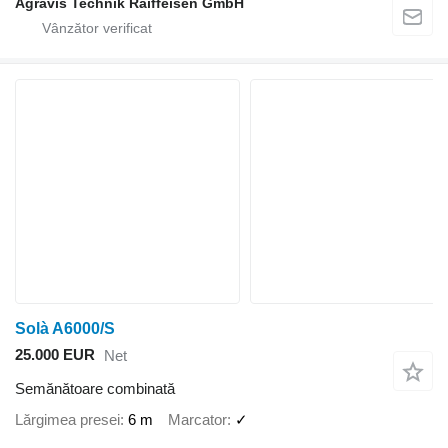
Agravis Technik Raiffeisen GmbH
Solà A6000/S
25.000 EUR
Net
Semănătoare combinată
Lărgimea presei
6 m
Marcator
✓