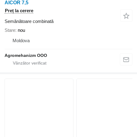
AlCOR 7,5
Preț la cerere
Semănătoare combinată
Stare
nou
Moldova
Agromehanizm OOO