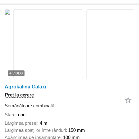
VIDEO
Agrokalina Galaxi
Preț la cerere
Semănătoare combinată
Stare
nou
Lărgimea presei
4 m
Lărgimea spaţiilor între rânduri
150 mm
Adâncimea de însămânţare
100 mm