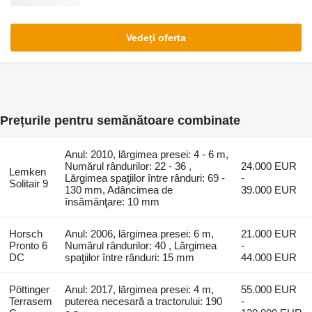
Vedeți oferta
Prețurile pentru semănătoare combinate
Anul: 2010, lărgimea presei: 4 - 6 m,
Numărul rândurilor: 22 - 36 ,
24.000 EUR
Lemken
Lărgimea spaţiilor între rânduri: 69 -
-
Solitair 9
130 mm, Adâncimea de
39.000 EUR
însămânţare: 10 mm
Horsch
Anul: 2006, lărgimea presei: 6 m,
21.000 EUR
Pronto 6
Numărul rândurilor: 40 , Lărgimea
-
DC
spaţiilor între rânduri: 15 mm
44.000 EUR
Pöttinger
Anul: 2017, lărgimea presei: 4 m,
55.000 EUR
Terrasem
puterea necesară a tractorului: 190
-