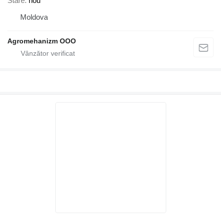
Stare
nou
Moldova
Agromehanizm OOO