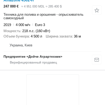
Amazone 4502-H
247 000 €
≈ 4 951 000 MDL
≈ 285 400 $
Техника для полива и орошения - опрыскиватель
самоходный
2019
4 000 м/ч
Euro 3
Мощность
218 л.с. (160 кВт)
Объем бункера
4 500 л
Ширина захвата
36 м
Украина, Киев
Предприятие «Дойче Аграртехник»