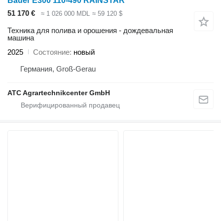
Bauer E300 110-490 RAINSTAR
51 170 €
≈ 1 026 000 MDL
≈ 59 120 $
Техника для полива и орошения - дождевальная
машина
2025
Состояние
новый
Германия, Groß-Gerau
ATC Agrartechnikcenter GmbH