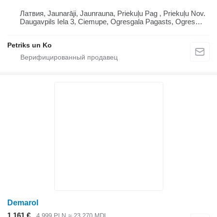
Латвия, Jaunarāji, Jaunrauna, Priekuļu Pag , Priekuļu Nov.
Daugavpils Iela 3, Ciemupe, Ogresgala Pagasts, Ogres
Novads, Lv 5041 Lv 4126, Latvija
Petriks un Ko
Demarol
1 161 €
4 999 PLN
≈ 23 270 MDL