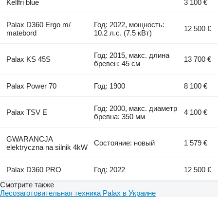
Kellfri blue
3 100 €
Palax D360 Ergo m/
Год: 2022, мощность:
12 500 €
matebord
10.2 л.с. (7.5 кВт)
Год: 2015, макс. длина
Palax KS 45S
13 700 €
бревен: 45 см
Palax Power 70
Год: 1900
8 100 €
Год: 2000, макс. диаметр
Palax TSV E
4 100 €
бревна: 350 мм
GWARANCJA
Состояние: новый
1 579 €
elektryczna na silnik 4kW
Palax D360 PRO
Год: 2022
12 500 €
Смотрите также
Лесозаготовительная техника Palax в Украине