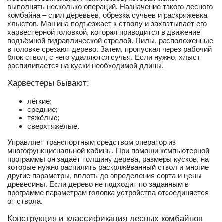
выполнять несколько операций. Назначение такого лесного
комбайна – спил деревьев, обрезка сучьев и раскряжевка
хлыстов. Машина подъезжает к стволу и захватывает его
харвестерной головкой, которая приводится в движение
подъёмной гидравлической стрелой. Пилы, расположенные
в головке срезают дерево. Затем, пропуская через рабочий
блок ствол, с него удаляются сучья. Если нужно, хлыст
распиливается на куски необходимой длины.
Харвестеры бывают:
лёгкие;
средние;
тяжёлые;
сверхтяжёлые.
Управляет транспортным средством оператор из
многофункциональной кабины. При помощи компьютерной
программы он задаёт толщину дерева, размеры кусков, на
которые нужно распилить раскряжёванный ствол и многие
другие параметры, вплоть до определения сорта и цены
древесины. Если дерево не подходит по заданным в
программе параметрам головка устройства отсоединяется
от ствола.
Конструкция и классификация лесных комбайнов