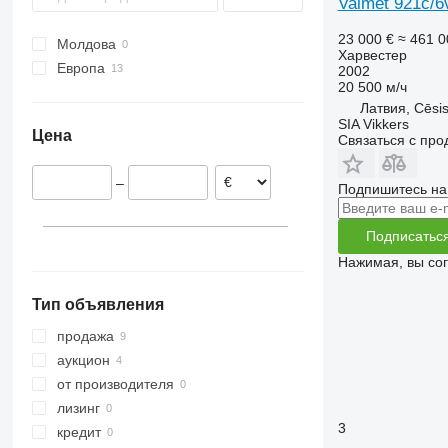
Valmet 921c/6
23 000 €
≈ 461 
Молдова
Харвестер
Европа
2002
20 500 м/ч
Финляндия
Латвия, Cēsi
Литва
SIA Vikkers
Цена
Связаться с пр
Швеция
Румыния
–
Латвия
Подпишитесь на
Дания
Подписатьс
Нажимая, вы со
Тип объявления
продажа
аукцион
от производителя
лизинг
3
кредит