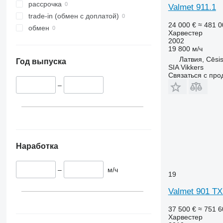
рассрочка
Valmet 911.1
trade-in (обмен с доплатой)
24 000 €
≈ 481 
обмен
Харвестер
2002
19 800 м/ч
Латвия, Cēsi
Год выпуска
SIA Vikkers
Связаться с пр
–
Наработка
–
м/ч
19
Valmet 901 TX
37 500 €
≈ 751 
Харвестер