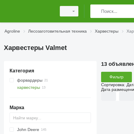
Agroline
Лесозаготовительная техника
Харвестеры
Хар
Харвестеры Valmet
13 объявле
Категория
Фильтр
форвардеры
Сортировка
:
Дат
харвестеры
Дата размещен
Марка
John Deere
560
Katana