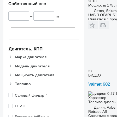
2010
Собственный вес
Мощность
175 л.
Литва, Šniūrai
UAB "LOPARUS"
–
кг
Связаться с пр
Двигатель, КПП
Марка двигателя
Модель двигателя
37
Мощность двигателя
ВИДЕО
Valmet 902
Топливо
0,27 
Сажевый фильтр
Харвестер
Топливо
дизель
EEV
Дания, Aabe
Retrade AS
Связаться с пр
Резервуар AdBlue