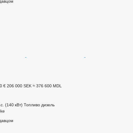
одавцом
0 €
206 000 SEK
≈ 376 600 MDL
с. (140 кВт)
Топливо
дизель
cke
одавцом