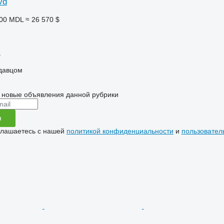
vd
000 MDL
≈ 26 570 $
s
одавцом
 новые объявления данной рубрики
я
глашаетесь с нашей
политикой конфиденциальности
и
пользовател