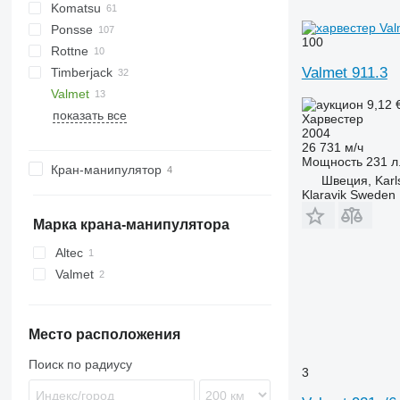
Komatsu
590
1070 E
Ponsse
1110
K-series
8H GT
LB
100
Rottne
1170 E
12H GTE
Bear
Valmet 911.3
Timberjack
1170 G
Beaver
H-series
HR46
Valmet
1210
Elk
870
9,12 
показать все
1270
Ergo
1070
901
Харвестер
2004
1470
Fox
1270
911
26 731 м/ч
6115
H-series
1470
Мощность
231 л.
Кран-манипулятор
6930
Scorpion
Швеция, Karl
Klaravik Sweden
F-series
H-series
Марка крана-манипулятора
Altec
Valmet
Место расположения
Поиск по радиусу
3