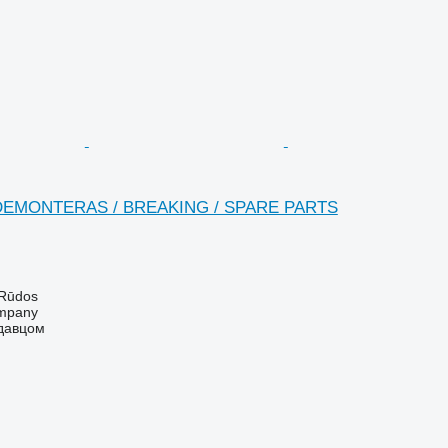
3 DEMONTERAS / BREAKING / SPARE PARTS
 Rūdos
mpany
одавцом