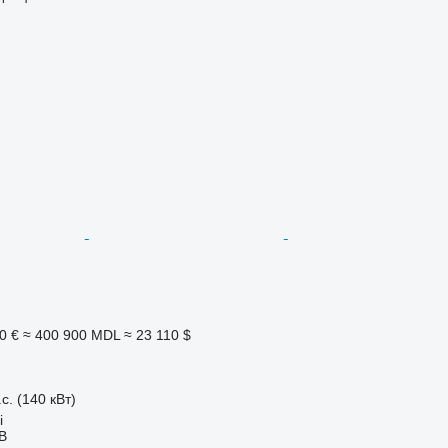
0 €
≈ 400 900 MDL
≈ 23 110 $
с. (140 кВт)
i
AB