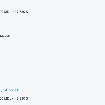
000 MDL
≈ 27 730 $
s
одавцом
 , SP561LF
600 MDL
≈ 43 330 $