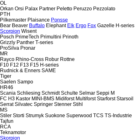
OL
Orkan
Orsi
Palax
Partner
Peletto
Peruzzo
Pezzolato
PTH
Pilkemaster
Plaisance
Ponsse
Bear
Beaver
Buffalo
Elephant
Elk
Ergo
Fox
Gazelle
H-series
Scorpion
Wisent
Posch
PrimeTech
Primultini
Prinoth
Grizzly
Panther
T-series
ProSilva
Pronar
MR
Rayco
Rhino-Cross
Robur
Rottne
F10
F12
F13
F15
H-series
Rudnick & Enners
SAME
Tiger
Saelen
Sampo
HR46
Scania
Schliesing
Schmidt
Schulte
Selmar
Seppi M
FC
H3
Kastor
MINI-BMS
Midiforst
Multiforst
Starforst
Starsoil
Serrat
Silvatec
Springer
Stenner
Stihl
MS
Stiler
Storti
Strumyk
Suokone
Superwood
TCS
TS-Industrie
Tajfun
RCA
Teknamotor
Skorpion