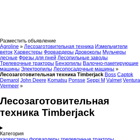
Разместить объявление
Agroline
»
Лесозаготовительная техника
Измельчители
веток
Харвестеры
Форвардеры
Дровоколы
Мульчеры
лесные
Фрезы для пней
Лесопильные заводы
Трелевочные тракторы
Бензопилы
Валочно-пакетирующие
машины
Электропилы
Лесопосадочные машины
»
Лесозаготовительная техника Timberjack
Boss
Captok
Demarol
John Deere
Komatsu
Ponsse
Seppi M
Valmet
Ventura
Vermeer
»
Лесозаготовительная
техника Timberjack
Категория
харвестеры
форвардеры
трелевочные тракторы