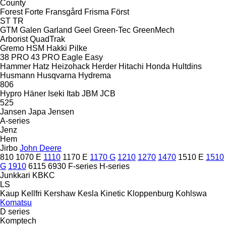
County
Forest
Forte
Fransgård
Frisma
Först
ST
TR
GTM
Galen
Garland
Geel
Green-Tec
GreenMech
Arborist
QuadTrak
Gremo
HSM
Hakki Pilke
38 PRO
43 PRO
Eagle
Easy
Hammer
Hatz
Heizohack
Herder
Hitachi
Honda
Hultdins
Husmann
Husqvarna
Hydrema
806
Hypro
Häner
Iseki
Itab
JBM
JCB
525
Jansen
Japa
Jensen
A-series
Jenz
Hem
Jirbo
John Deere
810
1070 E
1110
1170 E
1170 G
1210
1270
1470
1510 E
1510
G
1910
6115
6930
F-series
H-series
Junkkari
KBKC
LS
Kaup
Kellfri
Kershaw
Kesla
Kinetic
Kloppenburg
Kohlswa
Komatsu
D series
Komptech