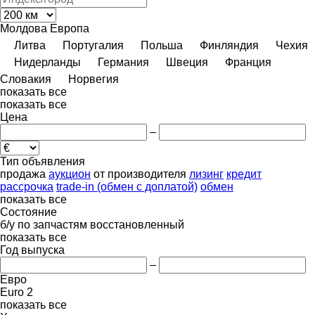
Молдова
Европа
Литва
Португалия
Польша
Финляндия
Чехия
Нидерланды
Германия
Швеция
Франция
Словакия
Норвегия
показать все
показать все
Цена
–
Тип объявления
продажа
аукцион
от производителя
лизинг
кредит
рассрочка
trade-in (обмен с доплатой)
обмен
показать все
Состояние
б/у
по запчастям
восстановленный
показать все
Год выпуска
–
Евро
Euro 2
показать все