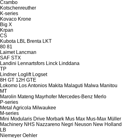
Crambo
Kotschenreuther
K-series
Kovaco
Krone
Big X
Krpan
CS
Kubota
LBL Brenta
LKT
80
81
Laimet
Lancman
SAF
STX
Landini
Lennartsfors
Linck
Linddana
TP
Lindner
Loglift
Logset
8H GT
12H GTE
Lokomo
Los Antonios
Makita
Malaguti
Malwa
Manitou
MT
Marolin
Mateng
Mayrhofer
Mercedes-Benz
Merlo
P-series
Metal Agricola
Milwaukee
M-series
Mini
Modularis Drive
Morbark
Mus Max
Mus-Max
Müller
Machinery
NHS
Nazzareno
Negri
Neuson
New Holland
LB
Niemeyer
Oehler