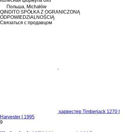
Колесная формула
6x6
Польша, Michałów
QINDITO SPÓŁKA Z OGRANICZONĄ
ODPOWIEDZIALNOŚCIĄ
Связаться с продавцом
харвестер Timberjack 1270 I
Harvester I 1995
9