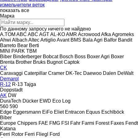
измельчители веток
показать все
Марка
По данному запросу ничего не найдено
A.TOM
ABC
ABC
AGT
AL-KO
AMR
Acrowood
Afka
Agromeks
Ahwi
Albach
Altec
Artiglio
Avant
BMS
Bala Agri
Balfor
Bandit
Barreto
Bear
Berti
MINI
PARK
TBM
Biber
Binderberger
Bobcat
Bosch
Boss
Boxer Agri
Boxer
Brenta
Brother
Bruks
Bugnot
Captok
CK
Caravaggi
Caterpillar
Cramer
DK-Tec
Daewoo
Dalen
DeWalt
Demarol
R-12
R-13
Tajga
Doppstadt
AK
DW
DuraTech
Dücker
EWD
Eco Log
560
590
Edge
Eggersmann
EiFo
Eliet
Entracon
Equus
Eschlböck
Biber
Europe Chippers
FAE
FMG
FSI
Fahr
Farmi Forest
Faxes
Fendt
Katana
Ferri Rotor
Ferri
Fliegl
Ford