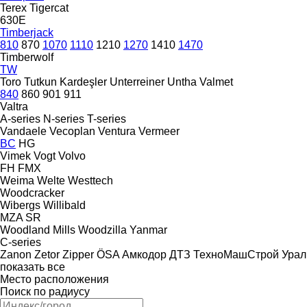
Terex
Tigercat
630E
Timberjack
810
870
1070
1110
1210
1270
1410
1470
Timberwolf
TW
Toro
Tutkun Kardeşler
Unterreiner
Untha
Valmet
840
860
901
911
Valtra
A-series
N-series
T-series
Vandaele
Vecoplan
Ventura
Vermeer
BC
HG
Vimek
Vogt
Volvo
FH
FMX
Weima
Welte
Westtech
Woodcracker
Wibergs
Willibald
MZA
SR
Woodland Mills
Woodzilla
Yanmar
C-series
Zanon
Zetor
Zipper
ÖSA
Амкодор
ДТЗ
ТехноМашСтрой
Урал
показать все
Место расположения
Поиск по радиусу