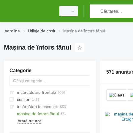
Agroline
Utilaje de cosit
Maşina de întors fânul
Maşina de întors fânul
Categorie
571 anunțur
încărcătoare frontale
cositori
încărcători telescopici
cositori rotative
maşina de întors fânul
cositori cu tamburi
Arată tuturor
cositori pentru marginea drumului
cositori laterale cu bară