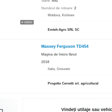
Stare
nou
Numărul de rotoare
2
Moldova, Kishinev
VIDEO
Emteh-Agro SRL SC
Massey Ferguson TD454
Maşina de întors fânul
2018
Italia, Grosseto
Progetto Cervetti srl. agricultural
Vindeți utilaje sau vehi