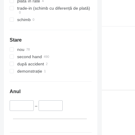
plată în rate
trade-in (schimb cu diferență de plată)
schimb
Stare
nou
second hand
după accident
demonstrație
Anul
–