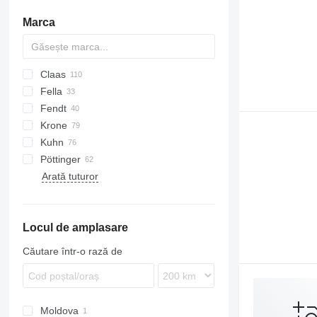
cositori autopropulsate
Marca
alte cositori
Claas
Fella
Disco
Condimaster
Fendt
Liner
TH
Krone
Volto
TS
Lotus
Kuhn
Twister
Easycut
Pöttinger
KS
GA
Taarup
Hibiscus
Levante
TD
HR
PWP
Arată tuturor
KW
GF
Lotus
Eurotop
Star
Z-series
Fanex
KWT
Hit
Swadro
Top
Locul de amplasare
Vendro
Căutare într-o rază de
Moldova