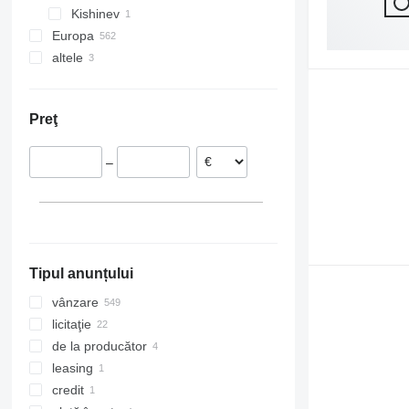
Kishinev
Europa
altele
Germania
Țările de Jos
Ucraina
Austria
Preţ
Polonia
Franţa
–
Letonia
Suedia
Norvegia
Arată tuturor
Tipul anunțului
vânzare
licitaţie
de la producător
leasing
credit