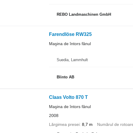
REBO Landmaschinen GmbH
Farendlöse RW325
Maşina de întors fânul
Suedia, Lammhult
Blinto AB
Claas Volto 870 T
Maşina de întors fânul
2008
Lărgimea presei
8,7 m
Numărul de rotoar