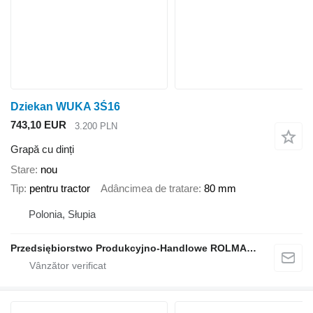
Dziekan WUKA 3Ś16
743,10 EUR
3.200 PLN
Grapă cu dinți
Stare
nou
Tip
pentru tractor
Adâncimea de tratare
80 mm
Polonia, Słupia
Przedsiębiorstwo Produkcyjno-Handlowe ROLMAPOL Marcin Dziekan