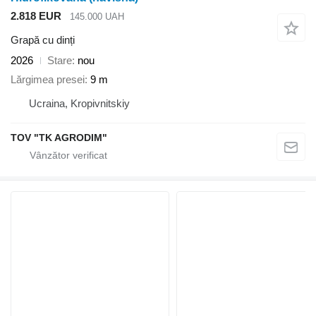
2.818 EUR
145.000 UAH
Grapă cu dinți
2026
Stare
nou
Lărgimea presei
9 m
Ucraina, Kropivnitskiy
TOV "TK AGRODIM"