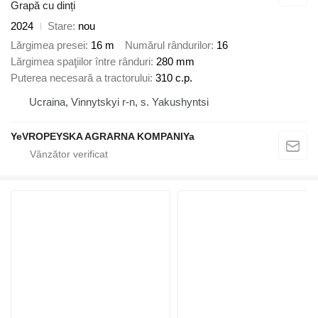
Grapă cu dinți
2024
Stare
nou
Lărgimea presei
16 m
Numărul rândurilor
16
Lărgimea spaţiilor între rânduri
280 mm
Puterea necesară a tractorului
310 c.p.
Ucraina, Vinnytskyi r-n, s. Yakushyntsi
YeVROPEYSKA AGRARNA KOMPANIYa