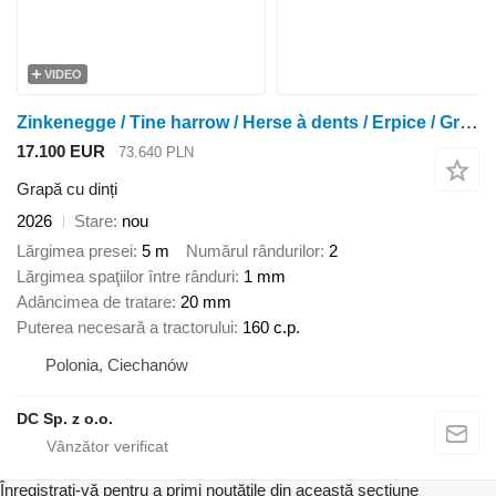
VIDEO
Zinkenegge / Tine harrow / Herse à dents / Erpice / Grada de púa
17.100 EUR
73.640 PLN
Grapă cu dinți
2026
Stare
nou
Lărgimea presei
5 m
Numărul rândurilor
2
Lărgimea spaţiilor între rânduri
1 mm
Adâncimea de tratare
20 mm
Puterea necesară a tractorului
160 c.p.
Polonia, Ciechanów
DC Sp. z o.o.
Înregistrați-vă pentru a primi noutățile din această secțiune