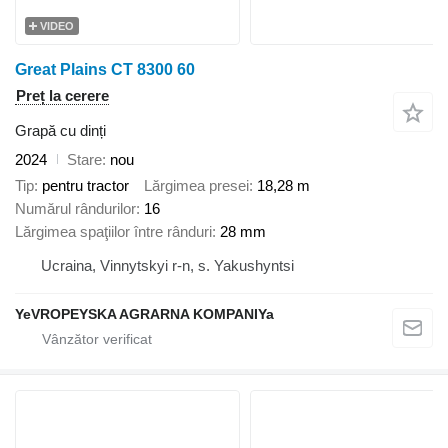
VIDEO
Great Plains CT 8300 60
Preț la cerere
Grapă cu dinți
2024
Stare
nou
Tip
pentru tractor
Lărgimea presei
18,28 m
Numărul rândurilor
16
Lărgimea spaţiilor între rânduri
28 mm
Ucraina, Vinnytskyi r-n, s. Yakushyntsi
YeVROPEYSKA AGRARNA KOMPANIYa