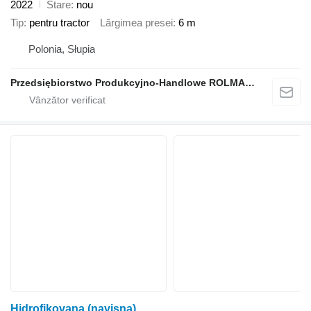
2022
Stare
nou
Tip
pentru tractor
Lărgimea presei
6 m
Polonia, Słupia
Przedsiębiorstwo Produkcyjno-Handlowe ROLMAPOL Marcin Dziekan
Hidrofikovana (navisna)