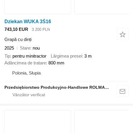
Dziekan WUKA 3Ś16
743,10 EUR
3.200 PLN
Grapă cu dinți
2025
Stare
nou
Tip
pentru minitractor
Lărgimea presei
3 m
Adâncimea de tratare
800 mm
Polonia, Słupia
Przedsiębiorstwo Produkcyjno-Handlowe ROLMAPOL Marcin Dziekan