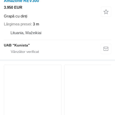
Amazone REV300
3.950 EUR
Grapă cu dinți
Lărgimea presei
3 m
Lituania, Mažeikiai
UAB “Kunista”