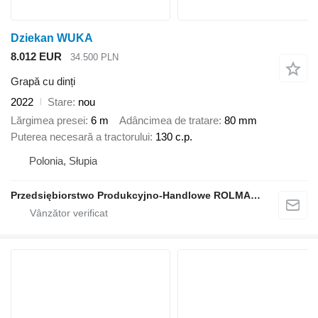
Dziekan WUKA
8.012 EUR
34.500 PLN
Grapă cu dinți
2022
Stare
nou
Lărgimea presei
6 m
Adâncimea de tratare
80 mm
Puterea necesară a tractorului
130 c.p.
Polonia, Słupia
Przedsiębiorstwo Produkcyjno-Handlowe ROLMAPOL Marcin Dziekan