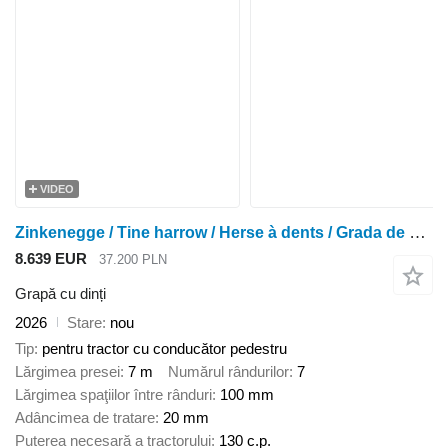
VIDEO
Zinkenegge / Tine harrow / Herse à dents / Grada de púas 7 m
8.639 EUR
37.200 PLN
Grapă cu dinți
2026
Stare
nou
Tip
pentru tractor cu conducător pedestru
Lărgimea presei
7 m
Numărul rândurilor
7
Lărgimea spaţiilor între rânduri
100 mm
Adâncimea de tratare
20 mm
Puterea necesară a tractorului
130 c.p.