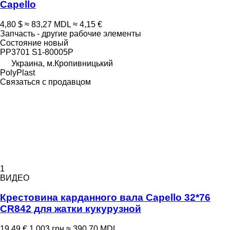
Capello
4,80 $
≈ 83,27 MDL
≈ 4,15 €
Запчасть - другие рабочие элементы
Состояние
новый
PP3701 S1-80005P
Украина, м.Кропивницький
PolyPlast
Связаться с продавцом
1
ВИДЕО
Крестовина карданного вала Capello 32*76
CR842 для жатки кукурузной
19,49 €
1 003 грн
≈ 390,70 MDL