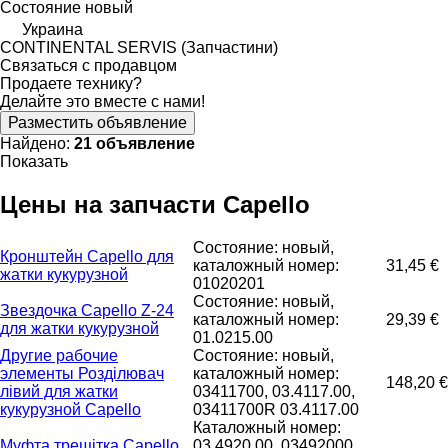
Состояние
новый
Украина
CONTINENTAL SERVIS (Запчастини)
Связаться с продавцом
Продаете технику?
Делайте это вместе с нами!
Разместить объявление
Найдено:
21 объявление
Показать
Цены на запчасти Capello
Состояние: новый,
Кронштейн Capello для
каталожный номер:
31,45 €
жатки кукурузной
01020201
Состояние: новый,
Звездочка Capello Z-24
каталожный номер:
29,39 €
для жатки кукурузной
01.0215.00
Другие рабочие
Состояние: новый,
элементы Розділювач
каталожный номер:
148,20 €
лівий для жатки
03411700, 03.4117.00,
кукурузной Capello
03411700R 03.4117.00
Каталожный номер:
Муфта трещітка Capello
03.4920.00, 03492000,