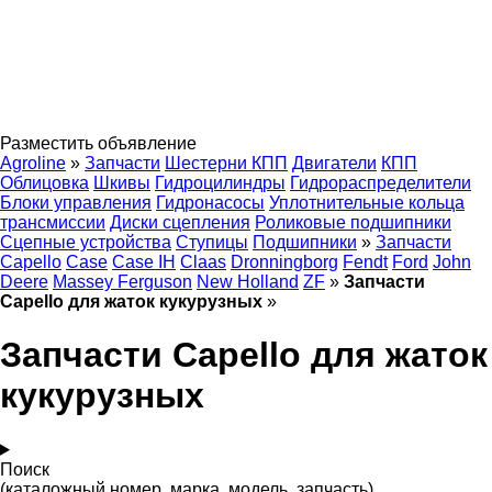
Разместить объявление
Agroline
»
Запчасти
Шестерни КПП
Двигатели
КПП
Облицовка
Шкивы
Гидроцилиндры
Гидрораспределители
Блоки управления
Гидронасосы
Уплотнительные кольца
трансмиссии
Диски сцепления
Роликовые подшипники
Сцепные устройства
Ступицы
Подшипники
»
Запчасти
Capello
Case
Case IH
Claas
Dronningborg
Fendt
Ford
John
Deere
Massey Ferguson
New Holland
ZF
»
Запчасти
Capello для жаток кукурузных
»
Запчасти Capello для жаток
кукурузных
Поиск
(каталожный номер, марка, модель, запчасть)