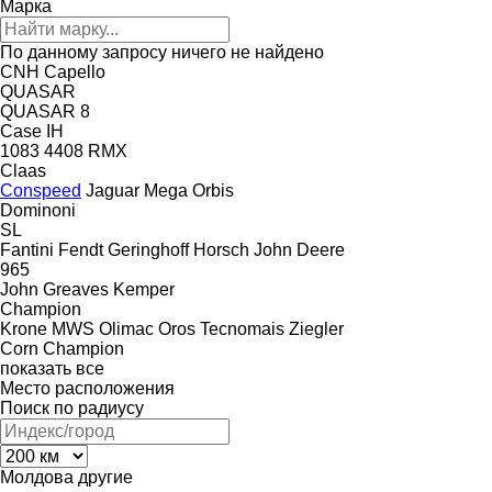
Марка
По данному запросу ничего не найдено
CNH
Capello
QUASAR
QUASAR 8
Case IH
1083
4408
RMX
Claas
Conspeed
Jaguar
Mega
Orbis
Dominoni
SL
Fantini
Fendt
Geringhoff
Horsch
John Deere
965
John Greaves
Kemper
Champion
Krone
MWS
Olimac
Oros
Tecnomais
Ziegler
Corn Champion
показать все
Место расположения
Поиск по радиусу
Молдова
другие