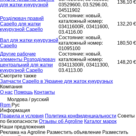
136,10 €
для жатки кукурузной
03529600, 03.5296.00,
04511902
Состояние: новый,
Розділювач правий
каталожный номер:
Capello для жатки
132,20 €
03411600R, 03411600,
кукурузной Capello
03.4116.00
Состояние: новый,
Вал для жатки кукурузной
каталожный номер:
180,50 €
Capello
01095100
Другие рабочие
Состояние: новый,
элементы Розподілювач
каталожный номер:
148,20 €
центральний для жатки
03411300R, 03411300,
кукурузной Capello
03.4113.00
Смотрите также
Запчасти Capello в Украине для жаток кукурузных
Компания
О нас
Помощь
Контакты
Молдова / русский
Rom
Рус
Информация
Правила и условия
Политика конфиденциальности
Советы
по безопасности
Отзывы об Agroline
Каталог марок
Наши предложения
Реклама на Agroline
Разместить объявление
Разместить