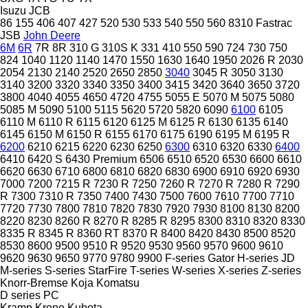
Isuzu
JCB
86
155
406
407
427
520
530
533
540
550
560
8310
Fastrac
JSB
John Deere
6M
6R
7R
8R
310 G
310S K
331
410
550
590
724
730
750
824
1040
1120
1140
1470
1550
1630
1640
1950
2026 R
2030
2054
2130
2140
2520
2650
2850
3040
3045 R
3050
3130
3140
3200
3320
3340
3350
3400
3415
3420
3640
3650
3720
3800
4040
4055
4650
4720
4755
5055 E
5070 M
5075
5080
5085 M
5090
5100
5115
5620
5720
5820
6090
6100
6105
6110 M
6110 R
6115
6120
6125 M
6125 R
6130
6135
6140
6145
6150 M
6150 R
6155
6170
6175
6190
6195 M
6195 R
6200
6210
6215
6220
6230
6250
6300
6310
6320
6330
6400
6410
6420 S
6430 Premium
6506
6510
6520
6530
6600
6610
6620
6630
6710
6800
6810
6820
6830
6900
6910
6920
6930
7000
7200
7215 R
7230 R
7250
7260 R
7270 R
7280 R
7290
R
7300
7310 R
7350
7400
7430
7500
7600
7610
7700
7710
7720
7730
7800
7810
7820
7830
7920
7930
8100
8130
8200
8220
8230
8260 R
8270 R
8285 R
8295
8300
8310
8320
8330
8335 R
8345 R
8360 RT
8370 R
8400
8420
8430
8500
8520
8530
8600
9500
9510 R
9520
9530
9560
9570
9600
9610
9620
9630
9650
9770
9780
9900
F-series
Gator
H-series
JD
M-series
S-series
StarFire
T-series
W-series
X-series
Z-series
Knorr-Bremse
Koja
Komatsu
D series
PC
Kramp
Krone
Kubota