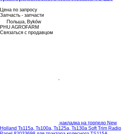
Цена по запросу
Запчасть - запчасти
Польша, Byków
PHU AGROFARM
Связаться с продавцом
накладка на торпедо New
Holland Ts115a, Ts100a, Ts125a, Ts130a Soft Trim Radio
Panel 82033698 для трактора колесного TS115A