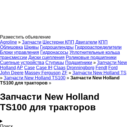
Разместить объявление
Agroline
»
Запчасти
Шестерни КПП
Двигатели
КПП
Облицовка
Шкивы
Гидроцилиндры
Гидрораспределители
Блоки управления
Гидронасосы
Уплотнительные кольца
трансмиссии
Диски сцепления
Роликовые подшипники
Сцепные устройства
Ступицы
Подшипники
»
Запчасти New
Holland
AP
Case
Case IH
Claas
Dronningborg
Fendt
Ford
John Deere
Massey Ferguson
ZF
»
Запчасти New Holland TS
»
Запчасти New Holland TS100
»
Запчасти New Holland
TS100 для тракторов
»
Запчасти New Holland
TS100 для тракторов
Поиск