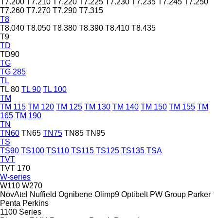
T7.200
T7.210
T7.220
T7.225
T7.230
T7.235
T7.245
T7.250
T7.260
T7.270
T7.290
T7.315
T8
T8.040
T8.050
T8.380
T8.390
T8.410
T8.435
T9
TD
TD90
TG
TG 285
TL
TL 80
TL 90
TL 100
TM
TM 115
TM 120
TM 125
TM 130
TM 140
TM 150
TM 155
TM
165
TM 190
TN
TN60
TN65
TN75
TN85
TN95
TS
TS90
TS100
TS110
TS115
TS125
TS135
TSA
TVT
TVT 170
W-series
W110
W270
NovAtel
Nuffield
Ognibene
Olimp9
Optibelt
PW Group
Parker
Penta
Perkins
1100 Series