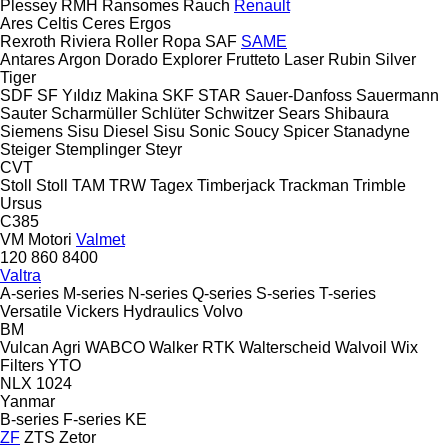
Plessey
RMH
Ransomes
Rauch
Renault
Ares
Celtis
Ceres
Ergos
Rexroth
Riviera
Roller
Ropa
SAF
SAME
Antares
Argon
Dorado
Explorer
Frutteto
Laser
Rubin
Silver
Tiger
SDF
SF Yıldız Makina
SKF
STAR
Sauer-Danfoss
Sauermann
Sauter
Scharmüller
Schlüter
Schwitzer
Sears
Shibaura
Siemens
Sisu Diesel
Sisu
Sonic
Soucy
Spicer
Stanadyne
Steiger
Stemplinger
Steyr
CVT
Stoll
Stoll
TAM
TRW
Tagex
Timberjack
Trackman
Trimble
Ursus
C385
VM Motori
Valmet
120
860
8400
Valtra
A-series
M-series
N-series
Q-series
S-series
T-series
Versatile
Vickers Hydraulics
Volvo
BM
Vulcan Agri
WABCO
Walker RTK
Walterscheid
Walvoil
Wix
Filters
YTO
NLX 1024
Yanmar
B-series
F-series
KE
ZF
ZTS
Zetor