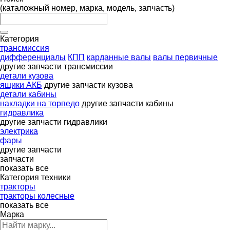
(каталожный номер, марка, модель, запчасть)
Категория
трансмиссия
дифференциалы
КПП
карданные валы
валы первичные
другие запчасти трансмиссии
детали кузова
ящики АКБ
другие запчасти кузова
детали кабины
накладки на торпедо
другие запчасти кабины
гидравлика
другие запчасти гидравлики
электрика
фары
другие запчасти
запчасти
показать все
Категория техники
тракторы
тракторы колесные
показать все
Марка