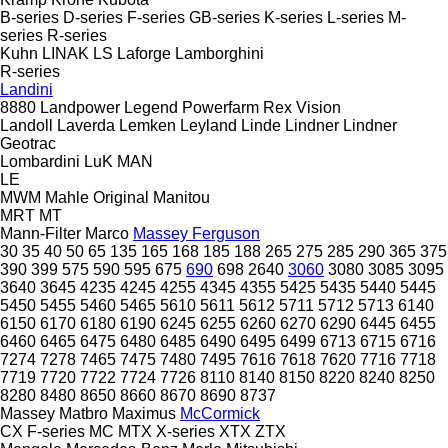
B-series
D-series
F-series
GB-series
K-series
L-series
M-
series
R-series
Kuhn
LINAK
LS
Laforge
Lamborghini
R-series
Landini
8880
Landpower
Legend
Powerfarm
Rex
Vision
Landoll
Laverda
Lemken
Leyland
Linde
Lindner
Lindner
Geotrac
Lombardini
LuK
MAN
LE
MWM
Mahle Original
Manitou
MRT
MT
Mann-Filter
Marco
Massey Ferguson
30
35
40
50
65
135
165
168
185
188
265
275
285
290
365
375
390
399
575
590
595
675
690
698
2640
3060
3080
3085
3095
3640
3645
4235
4245
4255
4345
4355
5425
5435
5440
5445
5450
5455
5460
5465
5610
5611
5612
5711
5712
5713
6140
6150
6170
6180
6190
6245
6255
6260
6270
6290
6445
6455
6460
6465
6475
6480
6485
6490
6495
6499
6713
6715
6716
7274
7278
7465
7475
7480
7495
7616
7618
7620
7716
7718
7719
7720
7722
7724
7726
8110
8140
8150
8220
8240
8250
8280
8480
8650
8660
8670
8690
8737
Massey
Matbro
Maximus
McCormick
CX
F-series
MC
MTX
X-series
XTX
ZTX