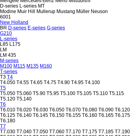
Mengele
Mercedes-Benz
Merlo
Mitsubishi
D-series
L-series
MT
Modine
Muir Hill
Mullerup
Mustang
Müller
Neuson
6001
New Holland
BR
D-series
E-series
G-series
G210
L-series
L85
L175
LM
LM 435
M-series
M100
M115
M135
M160
T-series
T3
T4
T4.050
T4.55
T4.65
T4.75
T4.90
T4.95
T4.100
T5
T5.050
T5.060
T5.90
T5.95
T5.100
T5.105
T5.110
T5.115
T5.120
T5.140
T6
T6.010
T6.020
T6.030
T6.050
T6.070
T6.080
T6.090
T6.120
T6.125
T6.140
T6.145
T6.150
T6.155
T6.160
T6.165
T6.175
T6.180
T7
T7.030
T7.040
T7.050
T7.060
T7.170
T7.175
T7.185
T7.190