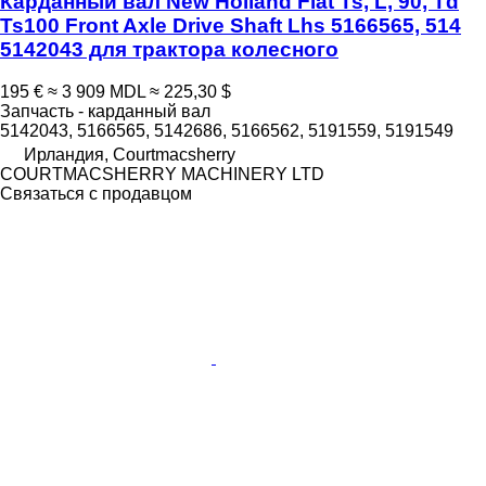
Карданный вал New Holland Fiat Ts, L, 90, Td
Ts100 Front Axle Drive Shaft Lhs 5166565, 514
5142043 для трактора колесного
195 €
≈ 3 909 MDL
≈ 225,30 $
Запчасть - карданный вал
5142043, 5166565, 5142686, 5166562, 5191559, 5191549
Ирландия, Courtmacsherry
COURTMACSHERRY MACHINERY LTD
Связаться с продавцом