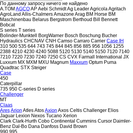
По данному запросу ничего не найдено
A.TOM
AGCO
AP
Aebi Schmidt
Ag Leader
Agricola
Agritach
AgroLand
Allis-Chalmers
Amazone
Arag
BM Horse
BM
Maschinenbau
Belarus
Bergstrom
Berthoud
Bill Bennett
Bobcat
S series
T series
Bolinder-Munktell
BorgWarner
Bosch
Boschung
Bucher
Hydraulics
CHCNAV
CNH
Camso
Carraro
Carrier
Case IH
310
500
535
644
743
745
844
845
856
885
956
1056
1255
2388
4210
4230
4240
5088
5120
5130
5140
5150
7120
7140
7210
7220
7230
7240
7250
CS
CVX
Farmall
International
JX
Luxxum
MX
MXM
MXU
Magnum
Maxxum
Optum
Puma
Quadtrac
STX
Steiger
Case
450
Caterpillar
735
950
C-series
D series
Challenger
MT
Claas
Ares
Arion
Atles
Atos
Axion
Axos
Celtis
Challenger
Elios
Jaguar
Lexion
Nexos
Tucano
Xerion
Clark
Clark-Hurth
Cobo
Continental
Cummins
Cursor
Daimler-
Benz
Dal-Bo
Dana
Danfoss
David Brown
990
995