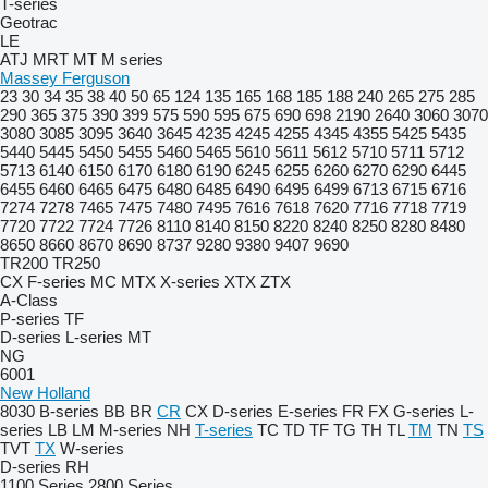
T-series
Geotrac
LE
ATJ
MRT
MT
M series
Massey Ferguson
23
30
34
35
38
40
50
65
124
135
165
168
185
188
240
265
275
285
290
365
375
390
399
575
590
595
675
690
698
2190
2640
3060
3070
3080
3085
3095
3640
3645
4235
4245
4255
4345
4355
5425
5435
5440
5445
5450
5455
5460
5465
5610
5611
5612
5710
5711
5712
5713
6140
6150
6170
6180
6190
6245
6255
6260
6270
6290
6445
6455
6460
6465
6475
6480
6485
6490
6495
6499
6713
6715
6716
7274
7278
7465
7475
7480
7495
7616
7618
7620
7716
7718
7719
7720
7722
7724
7726
8110
8140
8150
8220
8240
8250
8280
8480
8650
8660
8670
8690
8737
9280
9380
9407
9690
TR200
TR250
CX
F-series
MC
MTX
X-series
XTX
ZTX
A-Class
P-series
TF
D-series
L-series
MT
NG
6001
New Holland
8030
B-series
BB
BR
CR
CX
D-series
E-series
FR
FX
G-series
L-
series
LB
LM
M-series
NH
T-series
TC
TD
TF
TG
TH
TL
TM
TN
TS
TVT
TX
W-series
D-series
RH
1100 Series
2800 Series