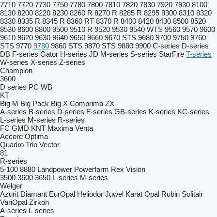
7710
7720
7730
7750
7780
7800
7810
7820
7830
7920
7930
8100
8130
8200
8220
8230
8260 R
8270 R
8285 R
8295
8300
8310
8320
8330
8335 R
8345 R
8360 RT
8370 R
8400
8420
8430
8500
8520
8530
8600
8800
9500
9510 R
9520
9530
9540 WTS
9560
9570
9600
9610
9620
9630
9640
9650
9660
9670 STS
9680
9700
9750
9760
STS
9770
9780
9860 STS
9870 STS
9880
9900
C-series
D-series
DB
F-series
Gator
H-series
JD
M-series
S-series
StarFire
T-series
W-series
X-series
Z-series
Champion
3600
D series
PC
WB
KT
Big M
Big Pack
Big X
Comprima
ZX
A-series
B-series
D-series
F-series
GB-series
K-series
KC-series
L-series
M-series
R-series
FC
GMD
KNT
Maxima
Venta
Accord
Optima
Quadro
Trio
Vector
81
R-series
5-100
8880
Landpower
Powerfarm
Rex
Vision
3500
3600
3650
L-series
M-series
Welger
Azurit
Diamant
EurOpal
Heliodor
Juwel
Karat
Opal
Rubin
Solitair
VariOpal
Zirkon
A-series
L-series