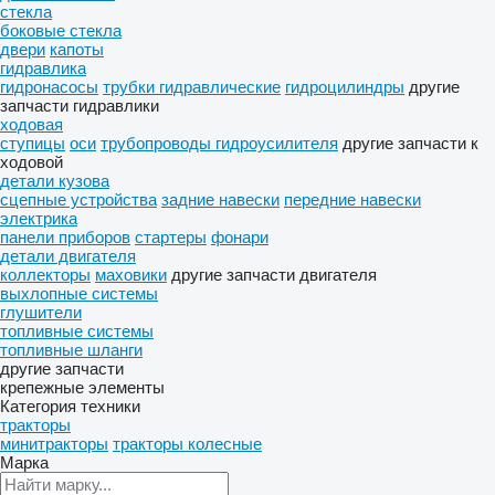
стекла
боковые стекла
двери
капоты
гидравлика
гидронасосы
трубки гидравлические
гидроцилиндры
другие
запчасти гидравлики
ходовая
ступицы
оси
трубопроводы гидроусилителя
другие запчасти к
ходовой
детали кузова
сцепные устройства
задние навески
передние навески
электрика
панели приборов
стартеры
фонари
детали двигателя
коллекторы
маховики
другие запчасти двигателя
выхлопные системы
глушители
топливные системы
топливные шланги
другие запчасти
крепежные элементы
Категория техники
тракторы
минитракторы
тракторы колесные
Марка