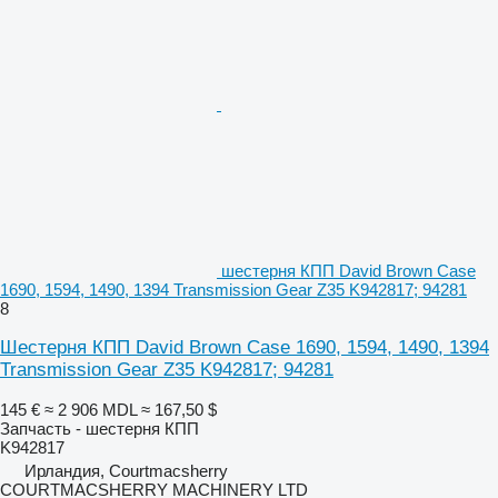
шестерня КПП David Brown Case
1690, 1594, 1490, 1394 Transmission Gear Z35 K942817; 94281
8
Шестерня КПП David Brown Case 1690, 1594, 1490, 1394
Transmission Gear Z35 K942817; 94281
145 €
≈ 2 906 MDL
≈ 167,50 $
Запчасть - шестерня КПП
K942817
Ирландия, Courtmacsherry
COURTMACSHERRY MACHINERY LTD