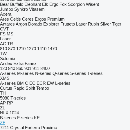
Bear
Buffalo
Elephant
Elk
Ergo
Fox
Scorpion
Wisent
Jumbo
Synkro
Vitasem
Axera
Ares
Celtis
Ceres
Ergos
Premium
Antares
Argon
Dorado
Explorer
Frutteto
Laser
Rubin
Silver
Tiger
CVT
FS
MS
Laser
AC
TR
810
870
1210
1270
1410
1470
TW
Solomix
Andex
Extra
Fanex
120
840
860
901
911
8400
A-series
M-series
N-series
Q-series
S-series
T-series
XMS
A-series
BM
C
EC
ECR
EW
L-series
Cultus
Rapid
Spirit
Tempo
TH
5080
T-series
AP
RP
ZL
NLX 1024
B-series
F-series
KE
ZF
7211
Crystal
Forterra
Proxima