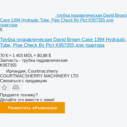
трубка гидравлическая David Brown
Case 1394 Hydraulic Tube, Pipe Check By Pict K957355 для
трактора
5
Трубка гидравлическая David Brown Case 1394 Hydraulic
Tube, Pipe Check By Pict K957355 для трактора
70 €
≈ 1 403 MDL
≈ 80,88 $
Запчасть - трубка гидравлическая
K957355
Ирландия, Courtmacsherry
COURTMACSHERRY MACHINERY LTD
Связаться с продавцом
Продаете технику?
Делайте это вместе с нами!
Разместить объявление