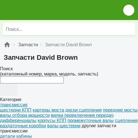
Запчасти
Запчасти David Brown
Запчасти David Brown
Поиск
(каталожный номер, марка, модель, запчасть)
Категория
трансмиссия
шестерни КПП
картеры моста
диски сцепления
передние мосты
валы отбора мощности
вилки переключения передач
дифференциалы
корпусы КПП
промежуточные валы
сцепления
раздаточные коробки
валы-шестерни
другие запчасти
трансмиссии
детали кабины