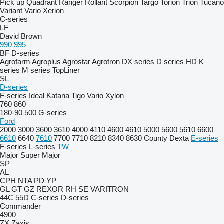
Pick up
Quadrant
Ranger
Rollant
Scorpion
Targo
Torion
Trion
Tucano
Variant
Vario
Xerion
C-series
LF
David Brown
990
995
BF
D-series
Agrofarm
Agroplus
Agrostar
Agrotron
DX series
D series
HD
K
series
M series
TopLiner
SL
D-series
F-series
Ideal
Katana
Tigo
Vario
Xylon
760
860
180-90
500
G-series
Ford
2000
3000
3600
3610
4000
4110
4600
4610
5000
5600
5610
6600
6610
6640
7610
7700
7710
8210
8340
8630
County
Dexta
E-series
F-series
L-series
TW
Major
Super Major
SP
AL
CPH
NTA
PD
YP
GL
GT
GZ
REXOR
RH
SE
VARITRON
44C
55D
C-series
D-series
Commander
4900
ZX
Zaxis