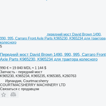
передний мост David Brown 1490,
990, 995, Carraro Front Axle Parts K965230, K965234 для трактора
колесного
5
Передний мост David Brown 1490, 990, 995, Carraro Front
Axle Parts K965230, K965234 для трактора колесного
990 €
≈ 19 840 MDL
≈ 1 144 $
Запчасть - передний мост
K965230, K965234, K965235, K965365, K260763
Ирландия, Courtmacsherry
COURTMACSHERRY MACHINERY LTD
Связаться с продавцом