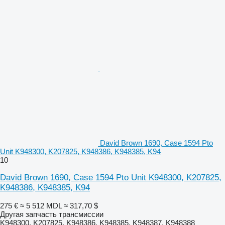
David Brown 1690, Case 1594 Pto
Unit K948300, K207825, K948386, K948385, K94
10
David Brown 1690, Case 1594 Pto Unit K948300, K207825,
K948386, K948385, K94
275 €
≈ 5 512 MDL
≈ 317,70 $
Другая запчасть трансмиссии
K948300, K207825, K948386, K948385, K948387, K948388