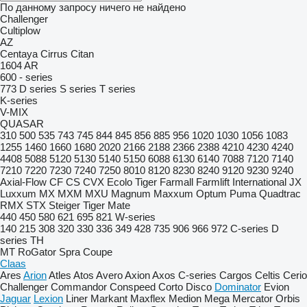
По данному запросу ничего не найдено
Challenger
Cultiplow
AZ
Centaya
Cirrus
Citan
1604
AR
600 - series
773
D series
S series
T series
K-series
V-MIX
QUASAR
310
500
535
743
745
844
845
856
885
956
1020
1030
1056
1083
1255
1460
1660
1680
2020
2166
2188
2366
2388
4210
4230
4240
4408
5088
5120
5130
5140
5150
6088
6130
6140
7088
7120
7140
7210
7220
7230
7240
7250
8010
8120
8230
8240
9120
9230
9240
Axial-Flow
CF
CS
CVX
Ecolo Tiger
Farmall
Farmlift
International
JX
Luxxum
MX
MXM
MXU
Magnum
Maxxum
Optum
Puma
Quadtrac
RMX
STX
Steiger
Tiger Mate
440
450
580
621
695
821
W-series
140
215
308
320
330
336
349
428
735
906
966
972
C-series
D
series
TH
MT
RoGator
Spra Coupe
Claas
Ares
Arion
Atles
Atos
Avero
Axion
Axos
C-series
Cargos
Celtis
Cerio
Challenger
Commandor
Conspeed
Corto
Disco
Dominator
Evion
Jaguar
Lexion
Liner
Markant
Maxflex
Medion
Mega
Mercator
Orbis