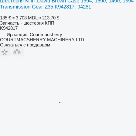
Шестерня КПП David Brown Case 1594, 1690, 1490, 1394
Transmission Gear Z35 K942817; 94281
185 €
≈ 3 708 MDL
≈ 213,70 $
Запчасть - шестерня КПП
K942817
Ирландия, Courtmacsherry
COURTMACSHERRY MACHINERY LTD
Связаться с продавцом