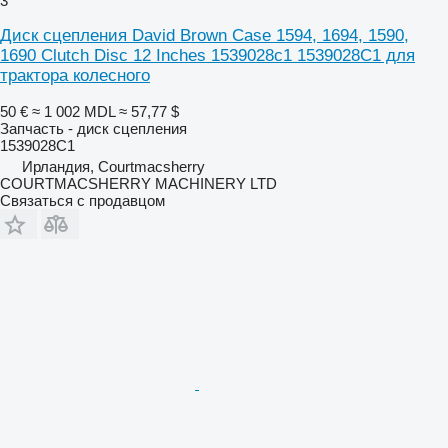
3
Диск сцепления David Brown Case 1594, 1694, 1590,
1690 Clutch Disc 12 Inches 1539028c1 1539028C1 для
трактора колесного
50 €
≈ 1 002 MDL
≈ 57,77 $
Запчасть - диск сцепления
1539028C1
Ирландия, Courtmacsherry
COURTMACSHERRY MACHINERY LTD
Связаться с продавцом