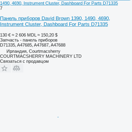
1490, 4690, Instrument Cluster, Dashboard For Parts D71335
7
Панель приборов David Brown 1390, 1490, 4690,
Instrument Cluster, Dashboard For Parts D71335
130 €
≈ 2 606 MDL
≈ 150,20 $
Запчасть - панель приборов
D71335, A47685, A47687, A47688
Ирландия, Courtmacsherry
COURTMACSHERRY MACHINERY LTD
Связаться с продавцом