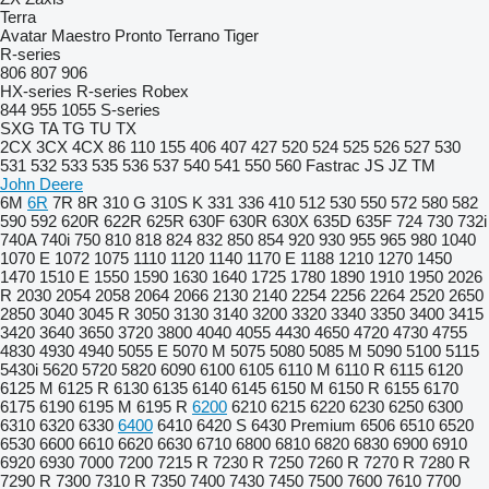
Terra
Avatar
Maestro
Pronto
Terrano
Tiger
R-series
806
807
906
HX-series
R-series
Robex
844
955
1055
S-series
SXG
TA
TG
TU
TX
2CX
3CX
4CX
86
110
155
406
407
427
520
524
525
526
527
530
531
532
533
535
536
537
540
541
550
560
Fastrac
JS
JZ
TM
John Deere
6M
6R
7R
8R
310 G
310S K
331
336
410
512
530
550
572
580
582
590
592
620R
622R
625R
630F
630R
630X
635D
635F
724
730
732i
740A
740i
750
810
818
824
832
850
854
920
930
955
965
980
1040
1070 E
1072
1075
1110
1120
1140
1170 E
1188
1210
1270
1450
1470
1510 E
1550
1590
1630
1640
1725
1780
1890
1910
1950
2026
R
2030
2054
2058
2064
2066
2130
2140
2254
2256
2264
2520
2650
2850
3040
3045 R
3050
3130
3140
3200
3320
3340
3350
3400
3415
3420
3640
3650
3720
3800
4040
4055
4430
4650
4720
4730
4755
4830
4930
4940
5055 E
5070 M
5075
5080
5085 M
5090
5100
5115
5430i
5620
5720
5820
6090
6100
6105
6110 M
6110 R
6115
6120
6125 M
6125 R
6130
6135
6140
6145
6150 M
6150 R
6155
6170
6175
6190
6195 M
6195 R
6200
6210
6215
6220
6230
6250
6300
6310
6320
6330
6400
6410
6420 S
6430 Premium
6506
6510
6520
6530
6600
6610
6620
6630
6710
6800
6810
6820
6830
6900
6910
6920
6930
7000
7200
7215 R
7230 R
7250
7260 R
7270 R
7280 R
7290 R
7300
7310 R
7350
7400
7430
7450
7500
7600
7610
7700