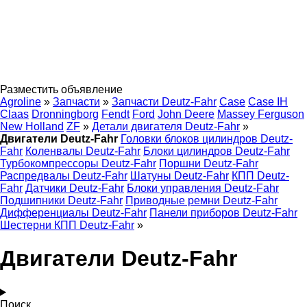
Разместить объявление
Agroline
»
Запчасти
»
Запчасти Deutz-Fahr
Case
Case IH
Claas
Dronningborg
Fendt
Ford
John Deere
Massey Ferguson
New Holland
ZF
»
Детали двигателя Deutz-Fahr
»
Двигатели Deutz-Fahr
Головки блоков цилиндров Deutz-
Fahr
Коленвалы Deutz-Fahr
Блоки цилиндров Deutz-Fahr
Турбокомпрессоры Deutz-Fahr
Поршни Deutz-Fahr
Распредвалы Deutz-Fahr
Шатуны Deutz-Fahr
КПП Deutz-
Fahr
Датчики Deutz-Fahr
Блоки управления Deutz-Fahr
Подшипники Deutz-Fahr
Приводные ремни Deutz-Fahr
Дифференциалы Deutz-Fahr
Панели приборов Deutz-Fahr
Шестерни КПП Deutz-Fahr
»
Двигатели Deutz-Fahr
Поиск