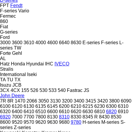
D-series
FPT
Fendt
F-series
Vario
Fermec
860
Fiat
G-series
Ford
3000
3600
3610
4000
4600
6640
8630
E-series
F-series
L-
series
TW
Forte
Gehl
AL
Hatz
Honda
Hyundai
IHC
IVECO
Stralis
International
Iseki
TA
TU
TX
Isuzu
JCB
3CX
4CX
155
526
530
533
540
Fastrac
JS
John Deere
7R
8R
1470
2066
3050
3130
3200
3400
3415
3420
3800
6090
6100
6120
6130
6135
6145
6200
6210
6215
6230
6300
6310
6320
6400
6410
6510
6600
6610
6620
6630
6810
6820
6910
6920
7000
7700
7800
8130
8310
8330
8345 R
8430
8530
8600
9520
9570
9620
9630
9680
9780
H-series
M-series
S-
series
Z-series