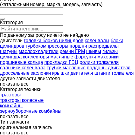
(каталожный номер, марка, модель, запчасть)
Категория
По данному запросу ничего не найдено
двигатели
головки блоков цилиндров
коленвалы
блоки
цилиндров
турбокомпрессоры
поршни
распредвалы
шатуны
маслоохладители
ремни ГРМ
шкивы
гильзы
цилиндра
коллекторы
масляные форсунки
маховики
поршневые кольца
прокладки ГБЦ
ролики толкателя
сальники коленвала
трубки масляные
поддоны двигателя
дроссельные заслонки
крышки двигателя
штанги толкателя
другие запчасти двигателя
показать все
Категория техники
тракторы
тракторы колесные
комбайны
зерноуборочные комбайны
показать все
Тип запчасти
оригинальная запчасть
показать все