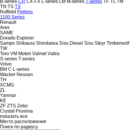
B-series
CR
CX
FX
L-series
LM
M-series
T-series
TF
TL
TM
TN
TS
TX
Nuffield
Perkins
1100 Series
Renault
Ares
SAME
Dorado
Explorer
Sampo
Shibaura
Shindaiwa
Sisu Diesel
Sisu
Steyr
Timberwolf
TW
Toro
VM Motori
Valmet
Valtra
S-series
T-series
Volvo
BM
C
L-series
Wacker Neuson
TH
XCMG
ZL
Yanmar
KE
ZF
ZTS
Zetor
Crystal
Proxima
показать все
Место расположения
Поиск по радиусу