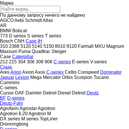
Марка
По данному запросу ничего не найдено
AGCO
Aebi Schmidt
Atlas
AR
BMW
Bobcat
773
D series
S series
T series
Bosch
CNH
Case IH
310
2388
5120
5140
5150
8010
9120
Farmall
MXU
Magnum
Maxxum
Puma
Quadtrac
Steiger
Case
Caterpillar
212
215
304
306
308
906
C-series
E-series
V-series
Claas
Ares
Arion
Axion
Axos
C-series
Celtis
Conspeed
Dominator
Jaguar
Lexion
Mega
Mercator
Orbis
Scorpion
Tucano
Cummins
C-series
Cursor
DAF
Daimler
Detroit Diesel
Detroit
Deutz
BF
D-series
Deutz-Fahr
Agrofarm
Agrostar
Agrotron
Agrotron 6.20
Agrotron M
DX series
M series
TopLiner
Dronningborg