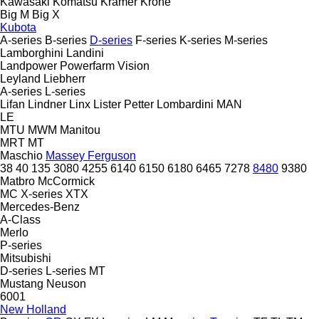
Kawasaki
Komatsu
Kramer
Krone
Big M
Big X
Kubota
A-series
B-series
D-series
F-series
K-series
M-series
Lamborghini
Landini
Landpower
Powerfarm
Vision
Leyland
Liebherr
A-series
L-series
Lifan
Lindner
Linx
Lister Petter
Lombardini
MAN
LE
MTU
MWM
Manitou
MRT
MT
Maschio
Massey Ferguson
38
40
135
3080
4255
6140
6150
6180
6465
7278
8480
9380
Matbro
McCormick
MC
X-series
XTX
Mercedes-Benz
A-Class
Merlo
P-series
Mitsubishi
D-series
L-series
MT
Mustang
Neuson
6001
New Holland