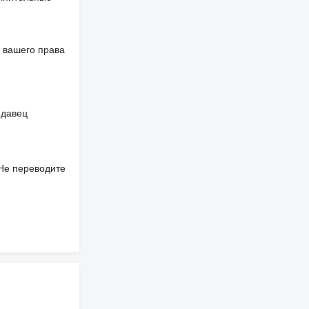
 вашего права
одавец
 Не переводите