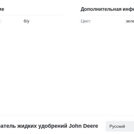
ие
Дополнительная инф
:
б/у
Цвет:
зел
тель жидких удобрений John Deere
Русский