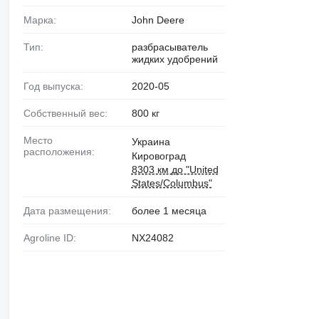
Марка:
John Deere
Тип:
разбрасыватель
жидких удобрений
Год выпуска:
2020-05
Собственный вес:
800 кг
Место
Украина
расположения:
Кировоград
8303 км до "United
States/Columbus"
Дата размещения:
более 1 месяца
Agroline ID:
NX24082