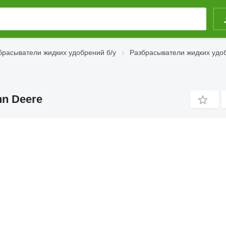
брасыватели жидких удобрений б/у
Разбрасыватели жидких удоб
n Deere