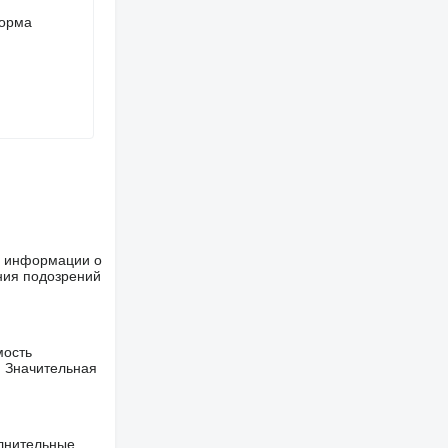
норма
ше информации о
ния подозрений
мость
. Значительная
олнительные