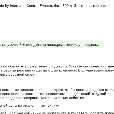
 by Interparts Centre. Емкость бака 500 л. Электрический насос, 
та, уточняйте все детали непосредственно у продавца.
 что вы общаетесь с реальным продавцом. Узнайте как можно боль
ять себя за реально существующую компанию. В случае возникнове
орму обратной связи.
е несколько предложений по продаже, чтобы понять среднюю стои
редложения намного ниже аналогичных предложений, задумайтесь
ытке продавца совершить мошеннические действия.
дней цены на аналогичную технику.
ара. В случае сомнений не бойтесь уточнять детали, просите доп