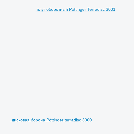
плуг оборотный Pöttinger Terradisc 3001
дисковая борона Pöttinger terradisc 3000