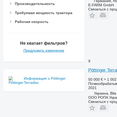
Германия, H
Производительность
E-FARM GmbH
Связаться с пр
Требуемая мощность трактора
Рабочая скорость
Не хватает фильтров?
Предложить изменение
9
Pöttinger Terr
Информация о Pöttinger
50 000 €
≈ 1 00
Terradisc
Почвообрабатыв
2021
Украина, Bila
ООО РОПА Укра
Связаться с пр