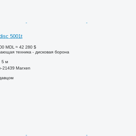
adisc 5001t
500 MDL
≈ 42 280 $
ающая техника - дисковая борона
5 м
e-21439 Marxen
одавцом