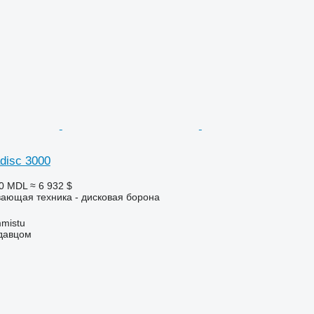
adisc 3000
00 MDL
≈ 6 932 $
ающая техника - дисковая борона
mistu
одавцом