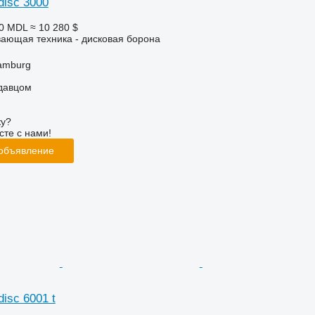
adisc 3000
00 MDL
≈ 10 280 $
ающая техника - дисковая борона
amburg
одавцом
ку?
сте с нами!
 объявление
disc 6001 t