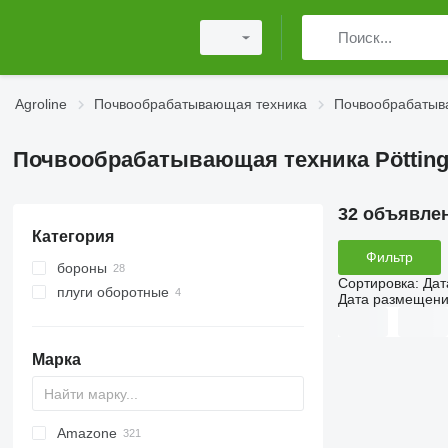
Agroline
Почвообрабатывающая техника
Почвообрабатыва
Почвообрабатывающая техника Pöttinge
32 объявле
Категория
Фильтр
бороны
Сортировка
:
Дат
плуги оборотные
дисковые бороны
Дата размещен
Марка
Amazone
AS
Multivator
Cultiplow
Jaguar
AT30
8
KM180
FV