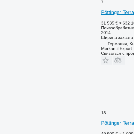
7
Pöttinger Terr
31 535 €
≈ 632 
Почвообрабатыв
2014
Ширина захвата
Германия, K
Merkantil Expor
Связаться с пр
18
Pöttinger Terr
49 900 €
≈ 1 00