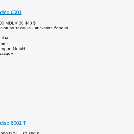
adisc 6001
100 MDL
≈ 36 440 $
ающая техника - дисковая борона
6 м
unde
t-Import GmbH
одавцом
adisc 6001 T
0 000 MDL
≈ 57 650 $