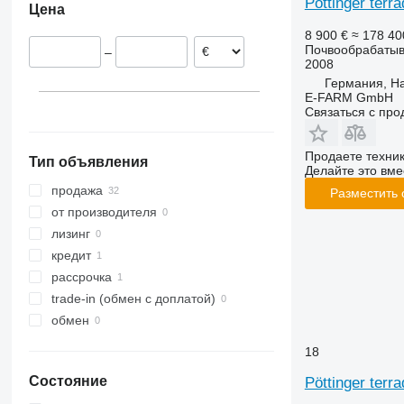
Pöttinger terr
Цена
Эстония
VariDiamant
8 900 €
≈ 178 4
Литва
VariOpal
Почвообрабатыв
–
Венгрия
VariTansanit
2008
VariTitan
Германия, H
E-FARM GmbH
VarioPack
Связаться с пр
Zirkon
Продаете техни
Тип объявления
Делайте это вме
продажа
Разместить
от производителя
лизинг
кредит
рассрочка
trade-in (обмен с доплатой)
обмен
18
Состояние
Pöttinger terra