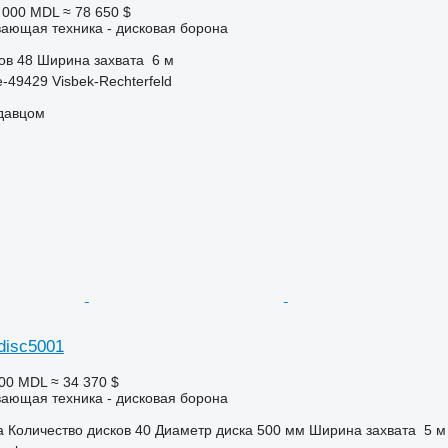
4 000 MDL
≈ 78 650 $
ающая техника - дисковая борона
ов
48
Ширина захвата
6 м
-49429 Visbek-Rechterfeld
одавцом
adisc5001
300 MDL
≈ 34 370 $
ающая техника - дисковая борона
а
Количество дисков
40
Диаметр диска
500 мм
Ширина захвата
5 м