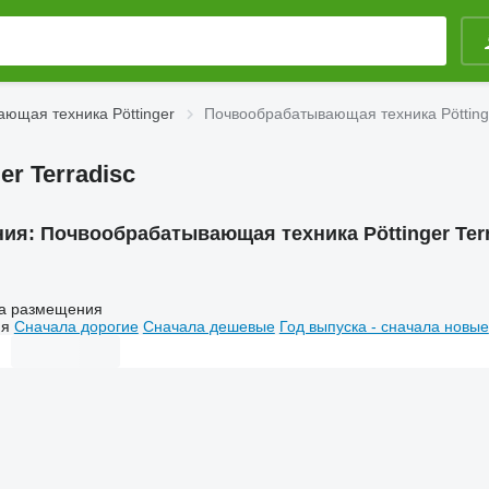
ющая техника Pöttinger
Почвообрабатывающая техника Pöttinge
r Terradisc
ния:
Почвообрабатывающая техника Pöttinger Terr
а размещения
ия
Сначала дорогие
Сначала дешевые
Год выпуска - сначала новые