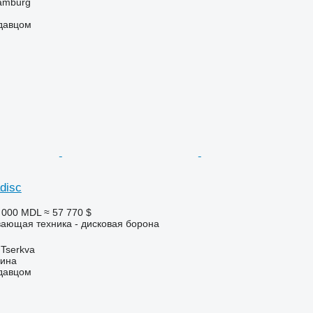
amburg
одавцом
adisc
2 000 MDL
≈ 57 770 $
ающая техника - дисковая борона
 Tserkva
ина
одавцом