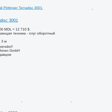
adisc 3001
500 MDL
≈ 12 710 $
ающая техника - плуг оборотный
3 м
bersdorf
hinen GmbH
одавцом