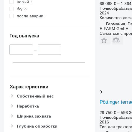
новый
68 068 €
≈ 1 36
Почвообрабатыв
б/у
2024
после аварии
Количество диск
Германия, De
E-FARM GmbH
Связаться с пр
Год выпуска
–
Характеристики
9
Собственный вес
Pöttinger terr
Наработка
29 750 €
≈ 596 
Ширина захвата
Почвообрабатыв
2016
Глубина обработки
Тип
для трактор