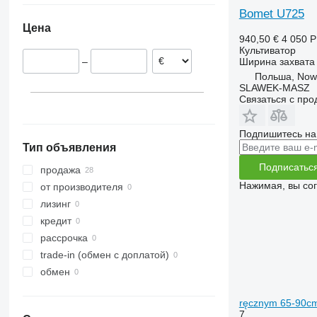
Bomet U725
Цена
940,50 €
4 050 
Культиватор
Ширина захвата
–
Польша, Now
SLAWEK-MASZ
Связаться с пр
Подпишитесь на
Тип объявления
Подписатьс
продажа
Нажимая, вы со
от производителя
лизинг
кредит
рассрочка
trade-in (обмен с доплатой)
обмен
ręcznym 65-90c
7