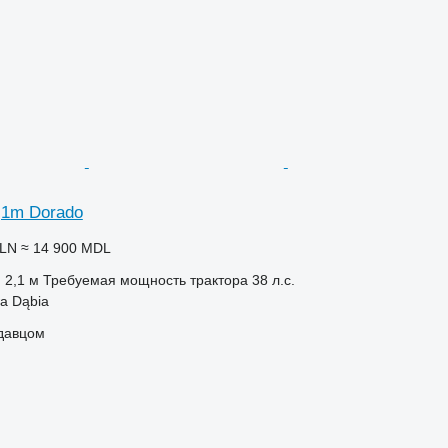
,1m Dorado
PLN
≈ 14 900 MDL
2,1 м
Требуемая мощность трактора
38 л.с.
a Dąbia
одавцом