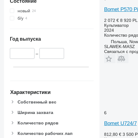
Состояние
Bomet P570 P
новый
б/у
2 072 €
8 920 P
Культиватор
2024
Количество ряд
Год выпуска
Польша, Now
SLAWEK-MASZ
Связаться с пр
–
Характеристики
Собственный вес
Ширина захвата
6
Bomet U724/7
Количество рядов
Количество рабочих лап
812,80 €
3 500 