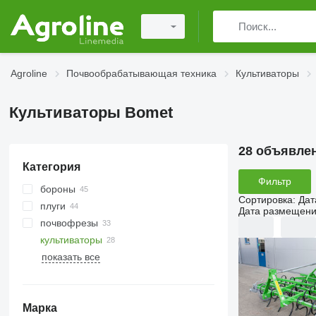
Agroline
Почвообрабатывающая техника
Культиваторы
Культиваторы Bomet
28 объявле
Категория
Фильтр
бороны
Сортировка
:
Дат
плуги
дисковые бороны
Дата размещен
почвофрезы
ротационные бороны
культиваторы
показать все
мульчеры для трактора
Марка