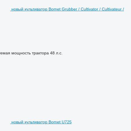
новый культиватор Bomet Grubber / Cultivator / Cultivateur /
емая мощность трактора
48 л.с.
новый культиватор Bomet U725