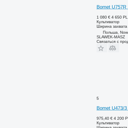
Bomet U757R 
1 080 €
4 650 P
Культиватор
Ширина захвата
Польша, Now
SLAWEK-MASZ
Связаться с пр
5
Bomet U473/3
975,40 €
4 200 
Культиватор
Ширина захвата