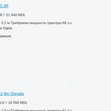
3.2R
LN
≈ 21 640 MDL
3,2 м
Требуемая мощность трактора
68 л.с.
a Dąbia
одавцом
 2,8m Dorado
PLN
≈ 19 550 MDL
2,8 м
Требуемая мощность трактора
61 л.с.