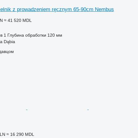
ielnik z prowadzeniem ręcznym 65-90cm Nembus
LN
≈ 41 520 MDL
ов
1
Глубина обработки
120 мм
a Dąbia
одавцом
PLN
≈ 16 290 MDL