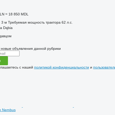
PLN
≈ 18 850 MDL
3 м
Требуемая мощность трактора
62 л.с.
a Dąbia
одавцом
 новые объявления данной рубрики
я
глашаетесь с нашей
политикой конфиденциальности
и
пользовател
m Nembus