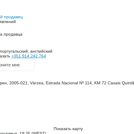
й продавец
явлений
на продавца
португальский, английский
азать
+351 914 242 764
оните мне
ен, 2005-021, Várzea, Estrada Nacional Nº 114, KM 72 Casais Quint
Показать карту
продавца: 19:25 (WEST)