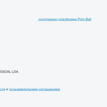
полуприцеп платформа Prim-Ball
ESSOAL LDA
сти
и
пользовательским соглашением
.