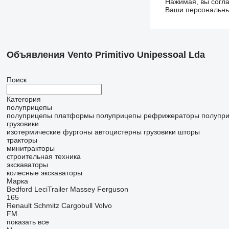
Нажимая, вы согл
Ваши персональные
Объявления Vento Primitivo Unipessoal Lda
Поиск
Категория
полуприцепы
полуприцепы платформы
полуприцепы рефрижераторы
полупри
грузовики
изотермические фургоны
автоцистерны
грузовики шторы
тракторы
минитракторы
строительная техника
экскаваторы
колесные экскаваторы
Марка
Bedford
LeciTrailer
Massey Ferguson
165
Renault
Schmitz Cargobull
Volvo
FM
показать все