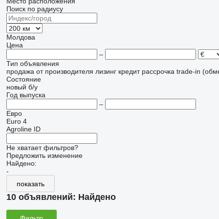
Место расположения
Поиск по радиусу
Молдова
Цена
–
Тип объявления
продажа
от производителя
лизинг
кредит
рассрочка
trade-in (об
Состояние
новый
б/у
Год выпуска
–
Евро
Euro 4
Agroline ID
Не хватает фильтров?
Предложить изменение
Найдено:
-
показать
10 объявлений:
Найдено
Фильтр