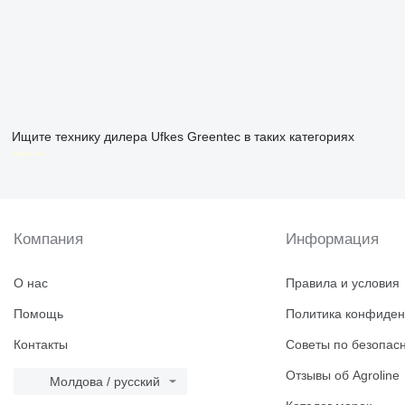
Ищите технику дилера Ufkes Greentec в таких категориях
disallow-in-dsa
Компания
Информация
О нас
Правила и условия
Помощь
Политика конфиден
Контакты
Советы по безопас
Отзывы об Agroline
Молдова / русский