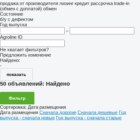
продажа
от производителя
лизинг
кредит
рассрочка
trade-in
(обмен с доплатой)
обмен
Состояние
б/у
с дефектом
Год выпуска
–
Agroline ID
Не хватает фильтров?
Предложить изменение
Найдено:
-
показать
50 объявлений:
Найдено
Фильтр
Сортировка
:
Дата размещения
Дата размещения
Сначала дорогие
Сначала дешевые
Год
выпуска - сначала новые
Год выпуска - сначала старые