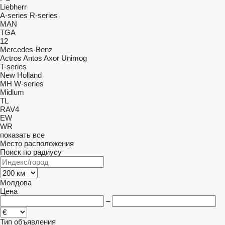
Liebherr
A-series
R-series
MAN
TGA
12
Mercedes-Benz
Actros
Antos
Axor
Unimog
T-series
New Holland
MH
W-series
Midlum
TL
RAV4
EW
WR
показать все
Место расположения
Поиск по радиусу
Молдова
Цена
–
Тип объявления