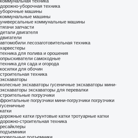
коммунальная техника
дорожно-уборочная техника
уборочные машины
коммунальные машины
универсальные коммунальные машины
тягачи
запчасти
детали двигателя
двигатели
автомобили
лесозаготовительная техника
харвестеры
техника для полива и орошения
опрыскиватели самоходные
техника для сада и огорода
косилки для обочин
строительная техника
экскаваторы
колесные экскаваторы
гусеничные экскаваторы
мини-
экскаваторы
экскаваторы для перевалки
строительные погрузчики
фронтальные погрузчики
мини-погрузчики
погрузчики
гусеничные
катки
дорожные катки
грунтовые катки
тротуарные катки
дорожно-строительная техника
ресайклеры
подъемники
кровельные подъемники