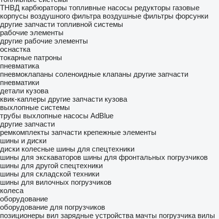
ТНВД
карбюраторы
топливные насосы
редукторы газовые
корпусы воздушного фильтра
воздушные фильтры
форсунки
другие запчасти топливной системы
рабочие элементы
другие рабочие элементы
оснастка
токарные патроны
пневматика
пневмоклапаны
соленоидные клапаны
другие запчасти
пневматики
детали кузова
квик-каплеры
другие запчасти кузова
выхлопные системы
трубы выхлопные
насосы AdBlue
другие запчасти
ремкомплекты
запчасти
крепежные элементы
шины и диски
диски колесные
шины для спецтехники
шины для экскаваторов
шины для фронтальных погрузчиков
шины для другой спецтехники
шины для складской техники
шины для вилочных погрузчиков
колеса
оборудование
оборудование для погрузчиков
позиционеры вил
зарядные устройства
мачты погрузчика
вилы