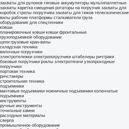
захваты для рулонов
тяговые аккумуляторы
мультипаллетные
захваты
каретка смещения
ротаторы на погрузчик
захваты для
коробок
стрелы погрузчика
захваты для тюков
телескопические
вилы
рабочие платформы
сталкиватели груза
оборудование для спецтехники
ковши
планировочные ковши
ковши фронтальные
грузоподъемное оборудование
цепи грузовые
кран-вилы
складская техника
вилочные погрузчики
электротележки
электропогрузчики
штабелеры
ричтраки
боковые погрузчики
роклы
электротягачи
узкопроходные
погрузчики
портовая техника
ричстакеры
строительная техника
подъемники
мачтовые подъемники
ножничные подъемники
коленчатые
подъемники
инструменты
ручные инструменты
точильные камни
расходные материалы
сверла
промышленное оборудование