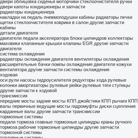
двери
облицовка
сиденья
моторчики стеклоочистителя
ручки
двери
капоты
кондиционеры и запчасти
радиаторы кондиционера
накладки на педаль
пневмоподушки кабины
радиаторы печки
щетки стеклоочистителя
коврики в салон
другие запчасти
кабины
детали двигателя
двигатели
педали акселератора
блоки цилиндров
коллекторы
маховики
клапанные крышки
клапаны EGR
другие запчасти
двигателя
система охлаждения
радиаторы охлаждения двигателя
вентиляторы охлаждения
расширительные бачки
помпы охлаждения двигателя
кожухи
вентилятора
другие запчасти системы охлаждения
ходовая
оси
рули
насосы гидроусилителя
редукторы хода
рулевые
колонки
амортизаторы
рулевые рейки
рулевые тяги
ступицы
другие запчасти к ходовой
трансмиссия
передние мосты
задние мосты
КПП
джойстики КПП
рычаги КПП
валы первичные
ведущие мосты
гидромуфты
диски сцепления
карданные валы
другие запчасти трансмиссии
тормозные системы
педали тормоза
главные тормозные цилиндры
краны ручного
тормоза
рабочие тормозные цилиндры
другие запчасти
тормозной системы
топливные системы