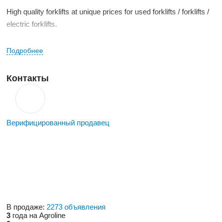
High quality forklifts at unique prices for used forklifts / forklifts /
electric forklifts.
I opened a new location. 73B Bucharest-Urziceni Road, Afumati
Подробнее
Commune, Ilfov County
Контакты
We are waiting for you in our new office in Ilfov.
Discover our offers:
Верифицированный продавец
В продаже:
2273 объявления
3
года на Agroline