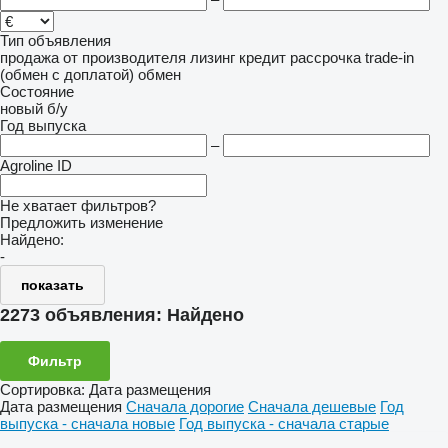
Тип объявления
продажа
от производителя
лизинг
кредит
рассрочка
trade-in
(обмен с доплатой)
обмен
Состояние
новый
б/у
Год выпуска
–
Agroline ID
Не хватает фильтров?
Предложить изменение
Найдено:
-
показать
2273 объявления:
Найдено
Фильтр
Сортировка
:
Дата размещения
Дата размещения
Сначала дорогие
Сначала дешевые
Год
выпуска - сначала новые
Год выпуска - сначала старые