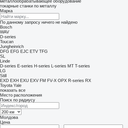
металлообрабатывающее оборудование
токарные станки по металлу
Марка
По данному запросу ничего не найдено
Bosch
WAV
D-series
Toucan
Jungheinrich
DFG
EFG
EJC
ETV
TFG
SL
Linde
D-series
E-series
H-series
L-series
MT
T-series
LG
Still
EXD
EXH
EXU
EXV
FM
FV-X
OPX
R-series
RX
Toyota
Yale
показать все
Место расположения
Поиск по радиусу
Молдова
Цена
–