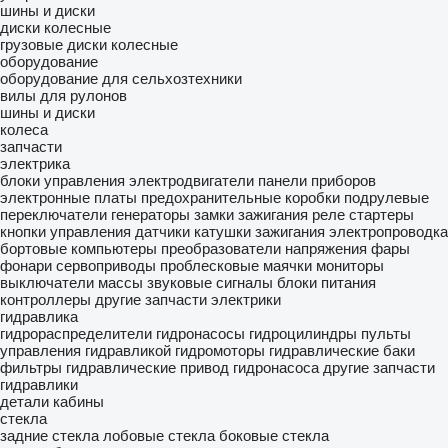
шины и диски
диски колесные
грузовые диски колесные
оборудование
оборудование для сельхозтехники
вилы для рулонов
шины и диски
колеса
запчасти
электрика
блоки управления
электродвигатели
панели приборов
электронные платы
предохранительные коробки
подрулевые
переключатели
генераторы
замки зажигания
реле
стартеры
кнопки управления
датчики
катушки зажигания
электропроводка
бортовые компьютеры
преобразователи напряжения
фары
фонари
сервоприводы
проблесковые маячки
мониторы
выключатели массы
звуковые сигналы
блоки питания
контроллеры
другие запчасти электрики
гидравлика
гидрораспределители
гидронасосы
гидроцилиндры
пульты
управления гидравликой
гидромоторы
гидравлические баки
фильтры гидравлические
привод гидронасоса
другие запчасти
гидравлики
детали кабины
стекла
задние стекла
лобовые стекла
боковые стекла