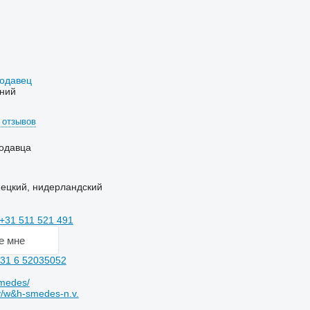
родавец
ний
 отзывов
одавца
ецкий, нидерландский
+31 511 521 491
е мне
31 6 52035052
medes/
y/w&h-smedes-n.v.