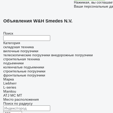
Нажимая, вы соглашае
Ваши персональные дан
Объявления W&H Smedes N.V.
Поиск
Категория
складская техника
вилочные погрузчики
телескопические погрузчики
внедорожные погрузчики
строительная техника
подъемники
коленчатые подъемники
строительные погрузчики
фронтальные погрузчики
Марка
Liebherr
L-series
Manitou
ATJ
MC
MT
Место расположения
Поиск по радиусу