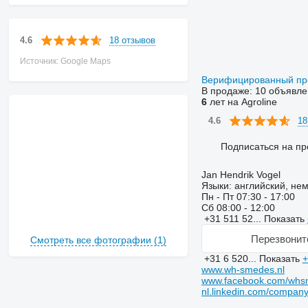
18 отзывов
4.6
Источник: Google Maps
Верифицированный п
В продаже:
10 объявле
6
лет на Agroline
18
4.6
Подписаться на пр
Jan Hendrik Vogel
Языки:
английский, нем
Пн - Пт
07:30 - 17:00
Сб
08:00 - 12:00
+31 511 52...
Показать
Перезвонит
Смотреть все фотографии (1)
+31 6 520...
Показать
+
www.wh-smedes.nl
www.facebook.com/whs
nl.linkedin.com/compan