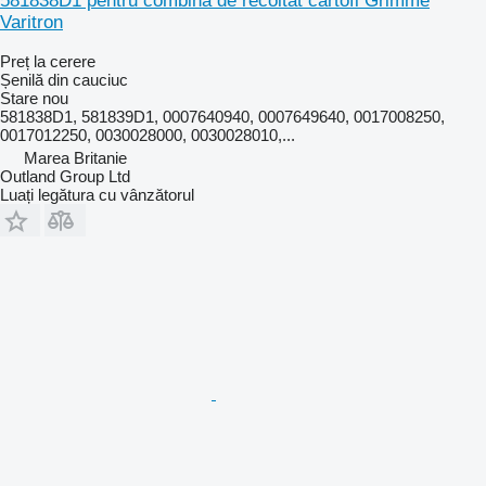
581838D1 pentru combină de recoltat cartofi Grimme
Varitron
Preț la cerere
Șenilă din cauciuc
Stare
nou
581838D1, 581839D1, 0007640940, 0007649640, 0017008250,
0017012250, 0030028000, 0030028010,...
Marea Britanie
Outland Group Ltd
Luați legătura cu vânzătorul