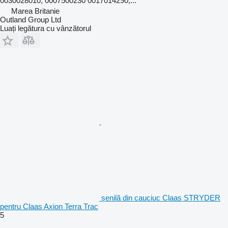
0030028010, 0007500230 0017014290,...
Marea Britanie
Outland Group Ltd
Luați legătura cu vânzătorul
șenilă din cauciuc Claas STRYDER
pentru Claas Axion Terra Trac
5