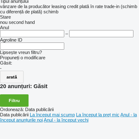
Tipul anunțului
vânzare
de la producător
leasing
credit
plată în rate
trade-in (schimb
cu diferență de plată)
schimb
Stare
nou
second hand
Anul
–
Agroline ID
Lipsește vreun filtru?
Propuneți o modificare
Găsit:
-
arată
20 anunțuri:
Găsit
Filtru
Ordonează
:
Data publicării
Data publicării
La început mai scump
La început la preț mic
Anul - la
început anunțurile noi
Anul - la început vechi