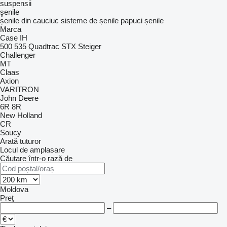
suspensii
şenile
șenile din cauciuc
sisteme de șenile
papuci șenile
Marca
Case IH
500
535
Quadtrac
STX
Steiger
Challenger
MT
Claas
Axion
VARITRON
John Deere
6R
8R
New Holland
CR
Soucy
Arată tuturor
Locul de amplasare
Căutare într-o rază de
Moldova
Preţ
–