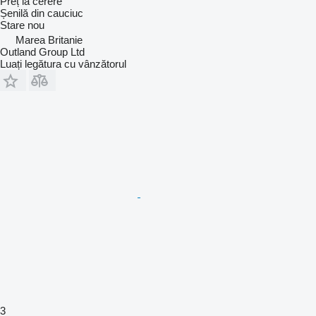
Preț la cerere
Șenilă din cauciuc
Stare
nou
Marea Britanie
Outland Group Ltd
Luați legătura cu vânzătorul
3