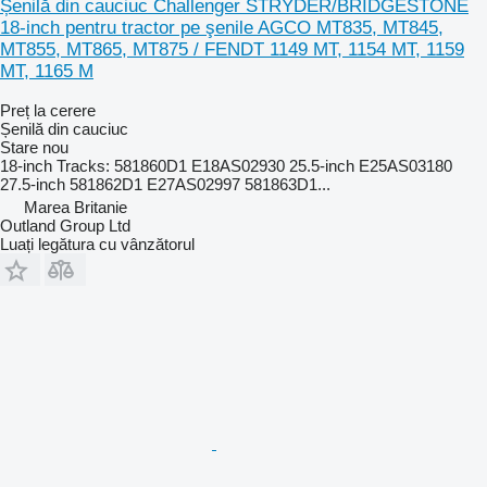
Șenilă din cauciuc Challenger STRYDER/BRIDGESTONE
18-inch pentru tractor pe şenile AGCO MT835, MT845,
MT855, MT865, MT875 / FENDT 1149 MT, 1154 MT, 1159
MT, 1165 M
Preț la cerere
Șenilă din cauciuc
Stare
nou
18-inch Tracks: 581860D1 E18AS02930 25.5-inch E25AS03180
27.5-inch 581862D1 E27AS02997 581863D1...
Marea Britanie
Outland Group Ltd
Luați legătura cu vânzătorul