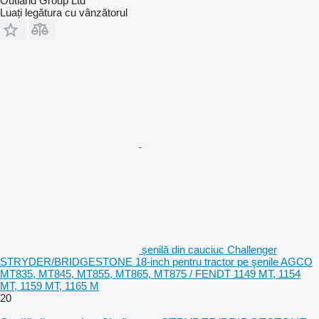
Outland Group Ltd
Luați legătura cu vânzătorul
șenilă din cauciuc Challenger
STRYDER/BRIDGESTONE 18-inch pentru tractor pe şenile AGCO
MT835, MT845, MT855, MT865, MT875 / FENDT 1149 MT, 1154
MT, 1159 MT, 1165 M
20