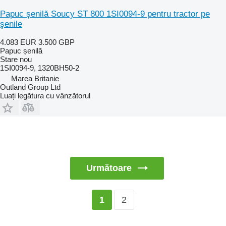
Papuc șenilă Soucy ST 800 1SI0094-9 pentru tractor pe
şenile
4.083 EUR
3.500 GBP
Papuc șenilă
Stare
nou
1SI0094-9, 1320BH50-2
Marea Britanie
Outland Group Ltd
Luați legătura cu vânzătorul
Următoare
2
1