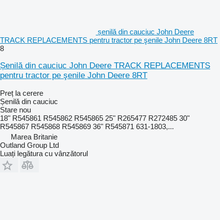
șenilă din cauciuc John Deere
TRACK REPLACEMENTS pentru tractor pe şenile John Deere 8RT
8
Șenilă din cauciuc John Deere TRACK REPLACEMENTS
pentru tractor pe şenile John Deere 8RT
Preț la cerere
Șenilă din cauciuc
Stare
nou
18" R545861 R545862 R545865 25" R265477 R272485 30"
R545867 R545868 R545869 36" R545871 631-1803,...
Marea Britanie
Outland Group Ltd
Luați legătura cu vânzătorul