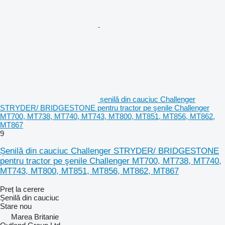
șenilă din cauciuc Challenger
STRYDER/ BRIDGESTONE pentru tractor pe şenile Challenger
MT700, MT738, MT740, MT743, MT800, MT851, MT856, MT862,
MT867
9
Șenilă din cauciuc Challenger STRYDER/ BRIDGESTONE
pentru tractor pe şenile Challenger MT700, MT738, MT740,
MT743, MT800, MT851, MT856, MT862, MT867
Preț la cerere
Șenilă din cauciuc
Stare
nou
Marea Britanie