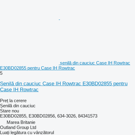
șenilă din cauciuc Case IH Rowtrac
E30BD02855 pentru Case IH Rowtrac
5
Șenilă din cauciuc Case IH Rowtrac E30BD02855 pentru
Case IH Rowtrac
Preț la cerere
Șenilă din cauciuc
Stare
nou
E30BD02855, E30BD02856, 634-3026, 84341573
Marea Britanie
Outland Group Ltd
Luați legătura cu vânzătorul