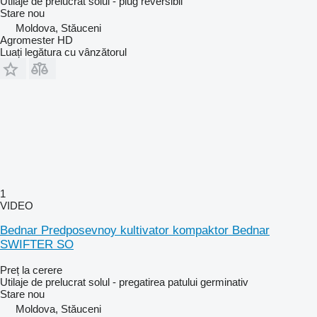
Utilaje de prelucrat solul - plug reversibil
Stare
nou
Moldova, Stăuceni
Agromester HD
Luați legătura cu vânzătorul
1
VIDEO
Bednar Predposevnoy kultivator kompaktor Bednar
SWIFTER SO
Preț la cerere
Utilaje de prelucrat solul - pregatirea patului germinativ
Stare
nou
Moldova, Stăuceni