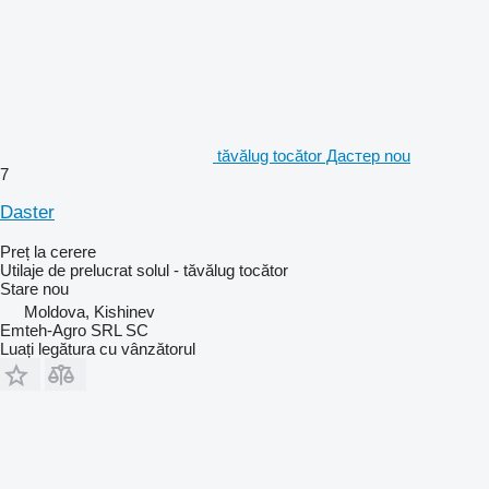
tăvălug tocător Дастер nou
7
Daster
Preț la cerere
Utilaje de prelucrat solul - tăvălug tocător
Stare
nou
Moldova, Kishinev
Emteh-Agro SRL SC
Luați legătura cu vânzătorul