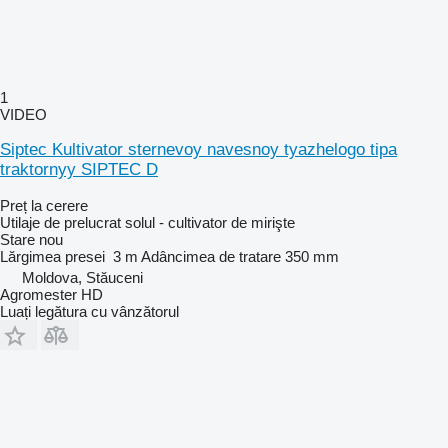
1
VIDEO
Siptec Kultivator sternevoy navesnoy tyazhelogo tipa
traktornyy SIPTEC D
Preț la cerere
Utilaje de prelucrat solul - cultivator de mirişte
Stare
nou
Lărgimea presei
3 m
Adâncimea de tratare
350 mm
Moldova, Stăuceni
Agromester HD
Luați legătura cu vânzătorul