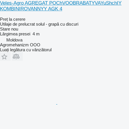
Veles-Agro AGREGAT POChVOOBRABATYVAYuShchIY
KOMBINIROVANNYY AGK 4
Preț la cerere
Utilaje de prelucrat solul - grapă cu discuri
Stare
nou
Lărgimea presei
4 m
Moldova
Agromehanizm OOO
Luați legătura cu vânzătorul