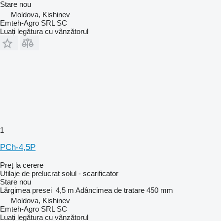
Stare
nou
Moldova, Kishinev
Emteh-Agro SRL SC
Luați legătura cu vânzătorul
1
PCh-4,5P
Preț la cerere
Utilaje de prelucrat solul - scarificator
Stare
nou
Lărgimea presei
4,5 m
Adâncimea de tratare
450 mm
Moldova, Kishinev
Emteh-Agro SRL SC
Luați legătura cu vânzătorul