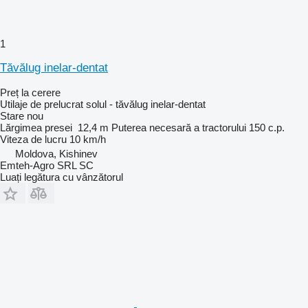
1
Tăvălug inelar-dentat
Preț la cerere
Utilaje de prelucrat solul - tăvălug inelar-dentat
Stare
nou
Lărgimea presei
12,4 m
Puterea necesară a tractorului
150 c.p.
Viteza de lucru
10 km/h
Moldova, Kishinev
Emteh-Agro SRL SC
Luați legătura cu vânzătorul