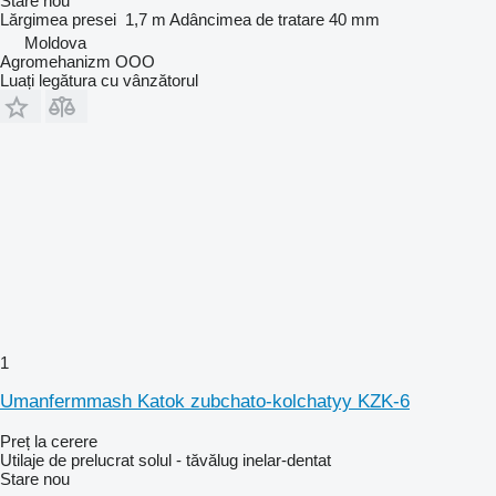
Stare
nou
Lărgimea presei
1,7 m
Adâncimea de tratare
40 mm
Moldova
Agromehanizm OOO
Luați legătura cu vânzătorul
1
Umanfermmash Katok zubchato-kolchatyy KZK-6
Preț la cerere
Utilaje de prelucrat solul - tăvălug inelar-dentat
Stare
nou