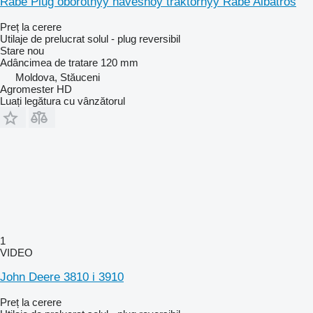
Rabe Plug oborotnyy navesnoy traktornyy Rabe Albatros
Preț la cerere
Utilaje de prelucrat solul - plug reversibil
Stare
nou
Adâncimea de tratare
120 mm
Moldova, Stăuceni
Agromester HD
Luați legătura cu vânzătorul
1
VIDEO
John Deere 3810 i 3910
Preț la cerere