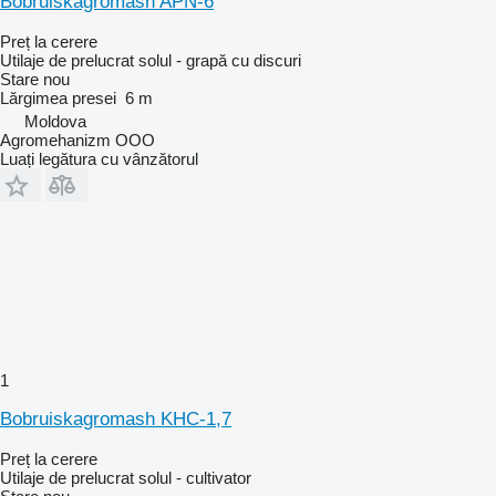
Bobruiskagromash APN-6
Preț la cerere
Utilaje de prelucrat solul - grapă cu discuri
Stare
nou
Lărgimea presei
6 m
Moldova
Agromehanizm OOO
Luați legătura cu vânzătorul
1
Bobruiskagromash KHC-1,7
Preț la cerere
Utilaje de prelucrat solul - cultivator