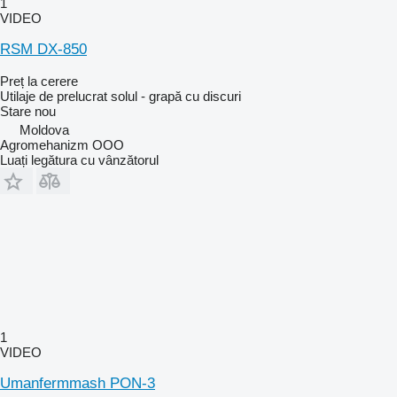
1
VIDEO
RSM DX-850
Preț la cerere
Utilaje de prelucrat solul - grapă cu discuri
Stare
nou
Moldova
Agromehanizm OOO
Luați legătura cu vânzătorul
1
VIDEO
Umanfermmash PON-3