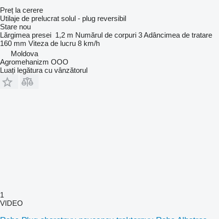
Preț la cerere
Utilaje de prelucrat solul - plug reversibil
Stare
nou
Lărgimea presei
1,2 m
Numărul de corpuri
3
Adâncimea de tratare
160 mm
Viteza de lucru
8 km/h
Moldova
Agromehanizm OOO
Luați legătura cu vânzătorul
1
VIDEO