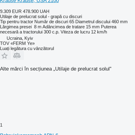
Krause Krause, USA 2100
9.309 EUR
478.900 UAH
Utilaje de prelucrat solul - grapă cu discuri
Tip
pentru tractor
Număr de discuri
65
Diametrul discului
460 mm
Lărgimea presei
8 m
Adâncimea de tratare
15 mm
Puterea
necesară a tractorului
300 c.p.
Viteza de lucru
12 km/h
Ucraina, Kyiv
TOV «FERM Ye»
Luați legătura cu vânzătorul
Alte mărci în secțiunea „Utilaje de prelucrat solul”
1