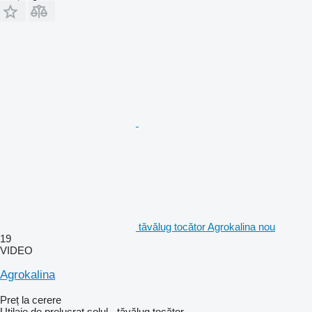
tăvălug tocător Agrokalina nou
19
VIDEO
Agrokalina
Preț la cerere
Utilaje de prelucrat solul - tăvălug tocător