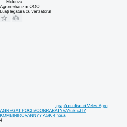
Moldova
Agromehanizm OOO
Luați legătura cu vânzătorul
grapă cu discuri Veles-Agro
AGREGAT POChVOOBRABATYVAYuShchIY
KOMBINIROVANNYY AGK 4 nouă
4