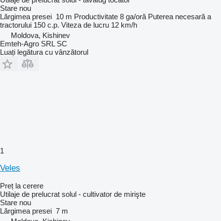
Stare
nou
Lărgimea presei
10 m
Productivitate
8 ga/oră
Puterea necesară a
tractorului
150 c.p.
Viteza de lucru
12 km/h
Moldova, Kishinev
Emteh-Agro SRL SC
Luați legătura cu vânzătorul
1
Veles
Preț la cerere
Utilaje de prelucrat solul - cultivator de mirişte
Stare
nou
Lărgimea presei
7 m