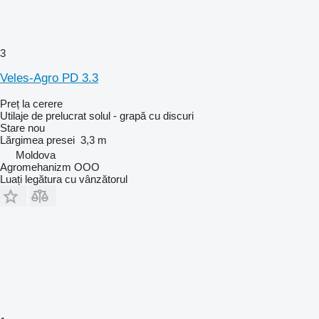
3
Veles-Agro PD 3.3
Preț la cerere
Utilaje de prelucrat solul - grapă cu discuri
Stare
nou
Lărgimea presei
3,3 m
Moldova
Agromehanizm OOO
Luați legătura cu vânzătorul