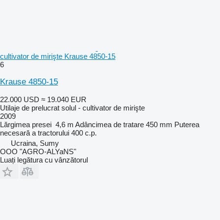
cultivator de mirişte Krause 4850-15
6
Krause 4850-15
22.000 USD
≈ 19.040 EUR
Utilaje de prelucrat solul - cultivator de mirişte
2009
Lărgimea presei
4,6 m
Adâncimea de tratare
450 mm
Puterea
necesară a tractorului
400 c.p.
Ucraina, Sumy
OOO "AGRO-ALYaNS"
Luați legătura cu vânzătorul