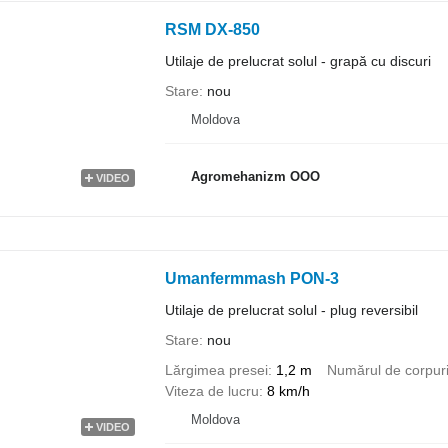
RSM DX-850
Utilaje de prelucrat solul - grapă cu discuri
Stare
nou
Moldova
Agromehanizm OOO
VIDEO
Umanfermmash PON-3
Utilaje de prelucrat solul - plug reversibil
Stare
nou
Lărgimea presei
1,2 m
Numărul de corpur
Viteza de lucru
8 km/h
Moldova
VIDEO