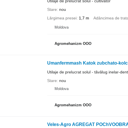
Utilaje de prelucrat solul - cultivator
Stare
nou
Lărgimea presei
1,7 m
Adâncimea de trat
Moldova
Agromehanizm OOO
Umanfermmash Katok zubchato-kolc
Utilaje de prelucrat solul - tăvălug inelar-dent
Stare
nou
Moldova
Agromehanizm OOO
Veles-Agro AGREGAT POChVOOBR