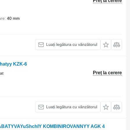
Preț la cerere
are
40 mm
Luați legătura cu vânzătorul
hatyy KZK-6
Preț la cerere
at
Luați legătura cu vânzătorul
ABATYVAYuShchIY KOMBINIROVANNYY AGK 4