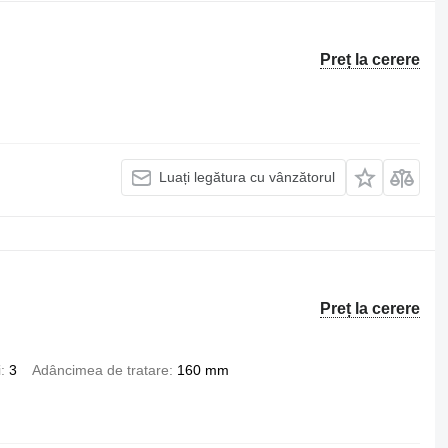
Preț la cerere
Luați legătura cu vânzătorul
Preț la cerere
i
3
Adâncimea de tratare
160 mm