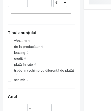
–
Smaragd
VariDiamant
VariOpal
VariTansanit
VariTitan
Tipul anunțului
VarioPack
Zirkon
vânzare
de la producător
leasing
credit
plată în rate
trade-in (schimb cu diferență de plată)
schimb
Anul
–