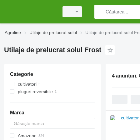
Agroline
Utilaje de prelucrat solul
Utilaje de prelucrat solul Fr
Utilaje de prelucrat solul Frost
Categorie
4 anunțuri:
cultivatori
pluguri reversibile
Marca
Amazone
AS
Multivator
Combiplow
Jaguar
AT30
8
AGD
KM180
FV