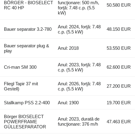
BÖRGER - BIOSELECT
funcţionare: 500 m/h,
50.580 EUR
RC 40 HP
forţă: 7.48 c.p. (5.5
kW)
Anul: 2024, forţă: 7.48
Bauer separator 3.2-780
48.150 EUR
c.p. (5.5 kW)
Bauer separator plug &
Anul: 2018
53.550 EUR
play
Anul: 2023, forţă: 7.48
Cri-man SM 300
62.600 EUR
c.p. (5.5 kW)
Fliegl Tapir 37 mit
Anul: 2026, forţă: 7.48
27.200 EUR
Gestell)
c.p. (5.5 kW)
Stallkamp PSS 2.2-400
Anul: 1900
19.700 EUR
Börger BIOSELECT
Anul: 2023, durată de
POWERFRAME
47.463 EUR
funcţionare: 376 m/h
GÜLLESEPARATOR