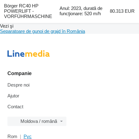
Börger RC40 HP
Anul: 2023, durată de
POWERLIFT -
80.313 EUR
funcţionare: 520 m/h
VORFÜHRMASCHINE
Vezi şi
Separatoare de gunoi de grajd în România
Companie
Despre noi
Ajutor
Contact
Moldova / română
Rom
Рус