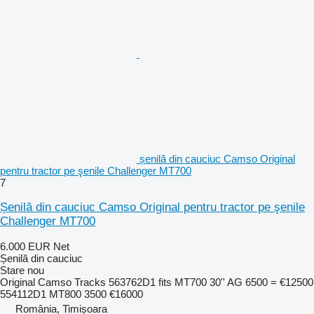
șenilă din cauciuc Camso Original
pentru tractor pe şenile Challenger MT700
7
Șenilă din cauciuc Camso Original pentru tractor pe şenile
Challenger MT700
6.000 EUR
Net
Șenilă din cauciuc
Stare
nou
Original Camso Tracks 563762D1 fits MT700 30'' AG 6500 = €12500
554112D1 MT800 3500 €16000
România, Timișoara