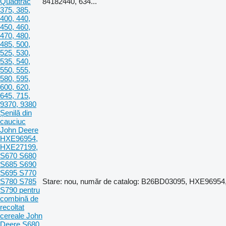
Quadtrac
84182440, 634...
375, 385,
400, 440,
450, 460,
470, 480,
485, 500,
525, 530,
535, 540,
550, 555,
580, 595,
600, 620,
645, 715,
9370, 9380
Șenilă din
cauciuc
John Deere
HXE96954,
HXE27199,
S670 S680
S685 S690
S695 S770
S780 S785
Stare: nou, număr de catalog: B26BD03095, HXE9695
S790 pentru
combină de
recoltat
cereale John
Deere S680