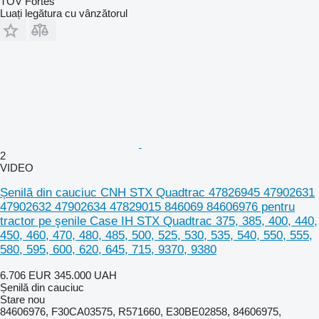
TOV Fortes
Luați legătura cu vânzătorul
2
VIDEO
Șenilă din cauciuc CNH STX Quadtrac 47826945 47902631
47902632 47902634 47829015 846069 84606976 pentru
tractor pe şenile Case IH STX Quadtrac 375, 385, 400, 440,
450, 460, 470, 480, 485, 500, 525, 530, 535, 540, 550, 555,
580, 595, 600, 620, 645, 715, 9370, 9380
6.706 EUR
345.000 UAH
Șenilă din cauciuc
Stare
nou
84606976, F30CA03575, R571660, E30BE02858, 84606975,