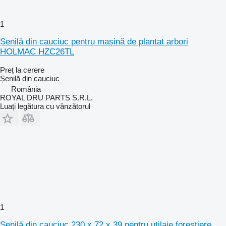
1
Șenilă din cauciuc pentru mașină de plantat arbori
HOLMAC HZC26TL
Preț la cerere
Șenilă din cauciuc
România
ROYAL DRU PARTS S.R.L.
Luați legătura cu vânzătorul
1
Șenilă din cauciuc 230 x 72 x 39 pentru utilaje forestiere