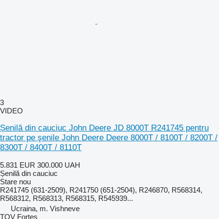
3
VIDEO
Șenilă din cauciuc John Deere JD 8000T R241745 pentru
tractor pe şenile John Deere Deere 8000T / 8100T / 8200T /
8300T / 8400T / 8110T
5.831 EUR
300.000 UAH
Șenilă din cauciuc
Stare
nou
R241745 (631-2509), R241750 (651-2504), R246870, R568314,
R568312, R568313, R568315, R545939...
Ucraina, m. Vishneve
TOV Fortes