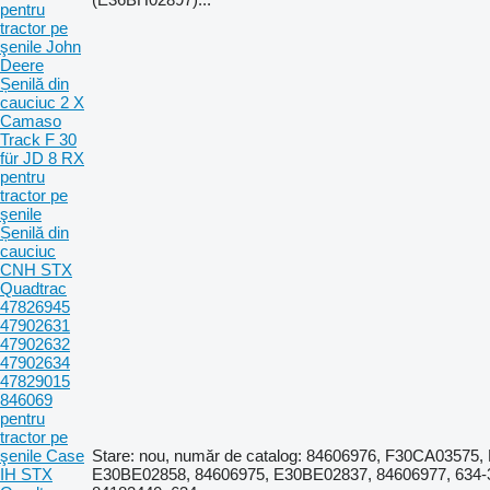
pentru
tractor pe
şenile John
Deere
Șenilă din
cauciuc 2 X
Camaso
Track F 30
für JD 8 RX
pentru
tractor pe
şenile
Șenilă din
cauciuc
CNH STX
Quadtrac
47826945
47902631
47902632
47902634
47829015
846069
pentru
tractor pe
şenile Case
Stare: nou, număr de catalog: 84606976, F30CA03575,
IH STX
E30BE02858, 84606975, E30BE02837, 84606977, 634-