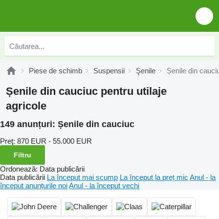
Piese de schimb
Suspensii
Şenile
Șenile din cauci
Șenile din cauciuc pentru utilaje
agricole
149 anunțuri:
Șenile din cauciuc
Preţ:
870 EUR - 55.000 EUR
Filtru
Ordonează
:
Data publicării
Data publicării
La început mai scump
La început la preț mic
Anul - la
început anunțurile noi
Anul - la început vechi