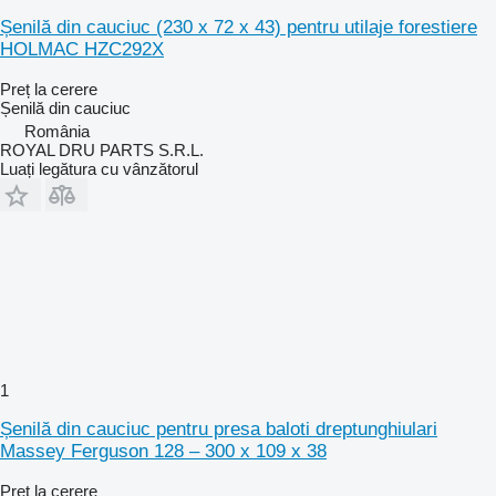
Șenilă din cauciuc (230 x 72 x 43) pentru utilaje forestiere
HOLMAC HZC292X
Preț la cerere
Șenilă din cauciuc
România
ROYAL DRU PARTS S.R.L.
Luați legătura cu vânzătorul
1
Șenilă din cauciuc pentru presa baloti dreptunghiulari
Massey Ferguson 128 – 300 x 109 x 38
Preț la cerere