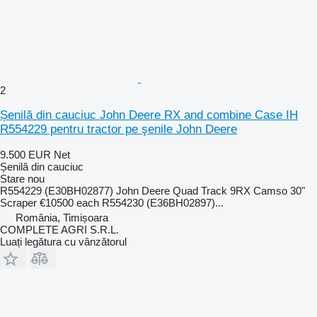
2
Șenilă din cauciuc John Deere RX and combine Case IH
R554229 pentru tractor pe şenile John Deere
9.500 EUR
Net
Șenilă din cauciuc
Stare
nou
R554229 (E30BH02877) John Deere Quad Track 9RX Camso 30"
Scraper €10500 each R554230 (E36BH02897)...
România, Timișoara
COMPLETE AGRI S.R.L.
Luați legătura cu vânzătorul