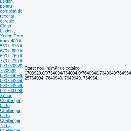
Lexion
pentru
combină de
recoltat
cereale
Claas
Lexion ,
Xerion Terra
track 480 tt
560 tt 570 tt
670 tt 680 tt
690 tt 760 tt
770 tt 790 tt
0007503562,
Stare: nou, număr de catalog:
7503562
1700929.0/0764094/764094.0/7640940/7649640/764964
0007640940
25764094, 7640940, 7649640, 764964,...
0007649650
0007649640
0017001290
Xerion
Chellenger
55 E,
Chellenger
65 E,
Chellenger
75 E,
Chellenger