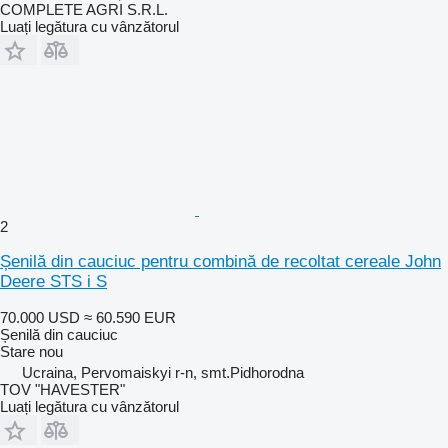
COMPLETE AGRI S.R.L.
Luați legătura cu vânzătorul
2
Șenilă din cauciuc pentru combină de recoltat cereale John
Deere STS i S
70.000 USD
≈ 60.590 EUR
Șenilă din cauciuc
Stare
nou
Ucraina, Pervomaiskyi r-n, smt.Pidhorodna
TOV "HAVESTER"
Luați legătura cu vânzătorul