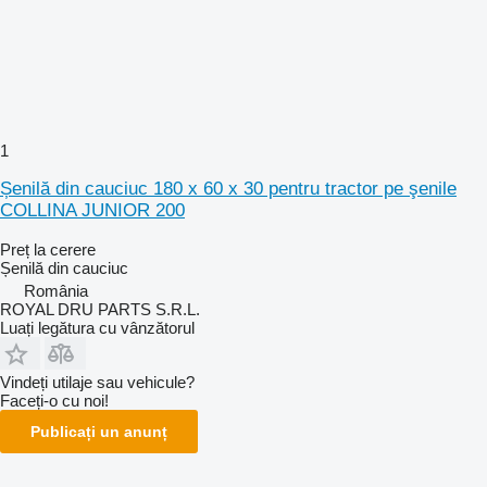
1
Șenilă din cauciuc 180 x 60 x 30 pentru tractor pe şenile
COLLINA JUNIOR 200
Preț la cerere
Șenilă din cauciuc
România
ROYAL DRU PARTS S.R.L.
Luați legătura cu vânzătorul
Vindeți utilaje sau vehicule?
Faceți-o cu noi!
Publicați un anunț