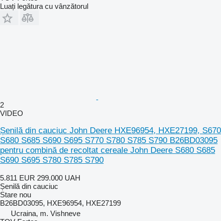
Luați legătura cu vânzătorul
2
VIDEO
Șenilă din cauciuc John Deere HXE96954, HXE27199, S670
S680 S685 S690 S695 S770 S780 S785 S790 B26BD03095
pentru combină de recoltat cereale John Deere S680 S685
S690 S695 S780 S785 S790
5.811 EUR
299.000 UAH
Șenilă din cauciuc
Stare
nou
B26BD03095, HXE96954, HXE27199
Ucraina, m. Vishneve