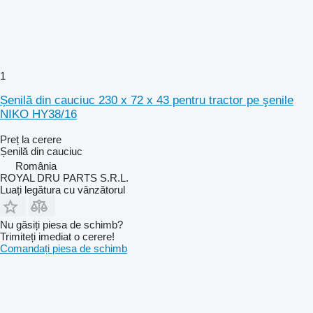
1
Șenilă din cauciuc 230 x 72 x 43 pentru tractor pe şenile
NIKO HY38/16
Preț la cerere
Șenilă din cauciuc
România
ROYAL DRU PARTS S.R.L.
Luați legătura cu vânzătorul
Nu găsiți piesa de schimb?
Trimiteți imediat o cerere!
Comandați piesa de schimb