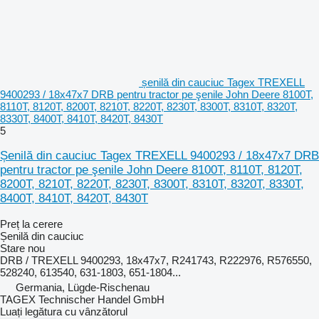
șenilă din cauciuc Tagex TREXELL
9400293 / 18x47x7 DRB pentru tractor pe şenile John Deere 8100T,
8110T, 8120T, 8200T, 8210T, 8220T, 8230T, 8300T, 8310T, 8320T,
8330T, 8400T, 8410T, 8420T, 8430T
5
Șenilă din cauciuc Tagex TREXELL 9400293 / 18x47x7 DRB
pentru tractor pe şenile John Deere 8100T, 8110T, 8120T,
8200T, 8210T, 8220T, 8230T, 8300T, 8310T, 8320T, 8330T,
8400T, 8410T, 8420T, 8430T
Preț la cerere
Șenilă din cauciuc
Stare
nou
DRB / TREXELL 9400293, 18x47x7, R241743, R222976, R576550,
528240, 613540, 631-1803, 651-1804...
Germania, Lügde-Rischenau
TAGEX Technischer Handel GmbH
Luați legătura cu vânzătorul