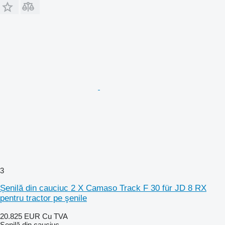
3
Șenilă din cauciuc 2 X Camaso Track F 30 für JD 8 RX
pentru tractor pe şenile
20.825 EUR
Cu TVA
Șenilă din cauciuc