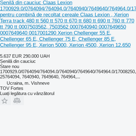
Șenilă din cauciuc Claas Lexion
1700929.0/0764094/764094.0/7640940/7649640/764964.0/1
pentru combină de recoltat cereale Claas Lexion , Xerion
Terra track 480 tt 560 tt 570 tt 670 tt 680 tt 690 tt 760 tt 770
tt 790 tt 0007503562, 7503562 0007640940 0007649650
0007649640 0017001290 Xerion Chellenger 55 E,
Chellenger 65 E, Chellenger 75 E, Chellenger 85 E,
Chellenger 95 E, Xerion 5000, Xerion 4500, Xerion 12.650
5.637 EUR
290.000 UAH
Șenilă din cauciuc
Stare
nou
1700929.0/0764094/764094.0/7640940/7649640/764964.0/17008250,
25764094, 7640940, 7649640, 764964,...
Ucraina, m. Vishneve
TOV Fortes
Luați legătura cu vânzătorul