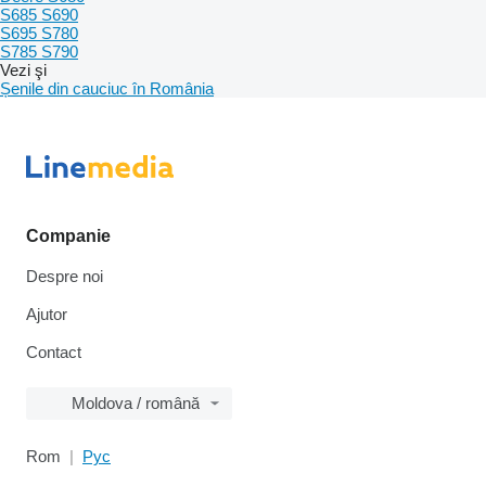
S685 S690
S695 S780
S785 S790
Vezi şi
Șenile din cauciuc în România
Companie
Despre noi
Ajutor
Contact
Moldova / română
Rom
Рус