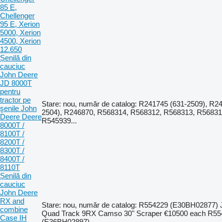
85 E,
Chellenger
95 E, Xerion
5000, Xerion
4500, Xerion
12.650
Șenilă din
cauciuc
John Deere
JD 8000T
pentru
tractor pe
Stare: nou, număr de catalog: R241745 (631-2509), R2
şenile John
2504), R246870, R568314, R568312, R568313, R56831
Deere Deere
R545939...
8000T /
8100T /
8200T /
8300T /
8400T /
8110T
Șenilă din
cauciuc
John Deere
RX and
Stare: nou, număr de catalog: R554229 (E30BH02877)
combine
Quad Track 9RX Camso 30" Scraper €10500 each R55
Case IH
(E36BH02897)...