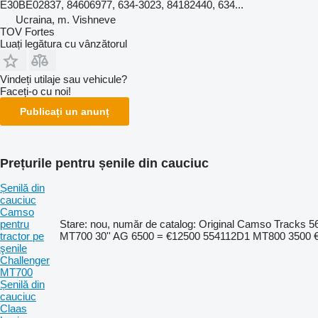
E30BE02837, 84606977, 634-3023, 84182440, 634...
Ucraina, m. Vishneve
TOV Fortes
Luați legătura cu vânzătorul
Vindeți utilaje sau vehicule?
Faceți-o cu noi!
Publicați un anunț
Prețurile pentru șenile din cauciuc
Șenilă din
cauciuc
Camso
pentru
Stare: nou, număr de catalog: Original Camso Tracks 5
tractor pe
MT700 30'' AG 6500 = €12500 554112D1 MT800 3500 
şenile
Challenger
MT700
Șenilă din
cauciuc
Claas