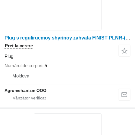
Plug s reguliruemoy shyrinoy zahvata FINIST PLNR-(4+1)×40
Preț la cerere
Plug
Numărul de corpuri
5
Moldova
Agromehanizm OOO