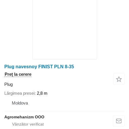
Plug navesnoy FINIST PLN 8-35
Preț la cerere
Plug
Lărgimea presei
2,8 m
Moldova
Agromehanizm OOO