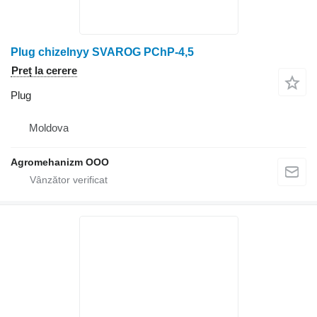
Plug chizelnyy SVAROG PChP-4,5
Preț la cerere
Plug
Moldova
Agromehanizm OOO