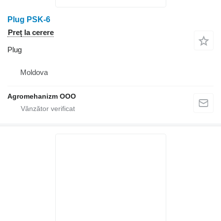
Plug PSK-6
Preț la cerere
Plug
Moldova
Agromehanizm OOO