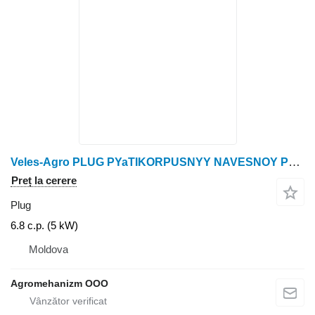
Veles-Agro PLUG PYaTIKORPUSNYY NAVESNOY PNVB 5‒40 S REGULIRUEMOY ShIRINOY ZAH
Preț la cerere
Plug
6.8 c.p. (5 kW)
Moldova
Agromehanizm OOO