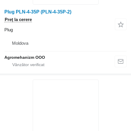
Plug PLN-4-35P (PLN-4-35P-2)
Preț la cerere
Plug
Moldova
Agromehanizm OOO