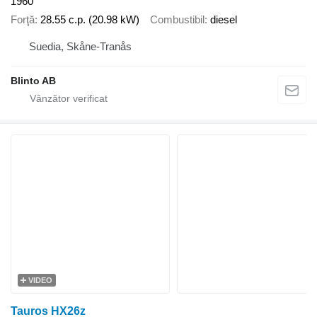
1960
Forţă
28.55 c.p. (20.98 kW)
Combustibil
diesel
Suedia, Skåne-Tranås
Blinto AB
VIDEO
Tauros HX26z