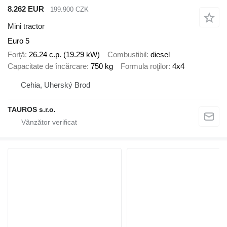
8.262 EUR
199.900 CZK
Mini tractor
Euro 5
Forţă
26.24 c.p. (19.29 kW)
Combustibil
diesel
Capacitate de încărcare
750 kg
Formula roţilor
4x4
Cehia, Uherský Brod
TAUROS s.r.o.