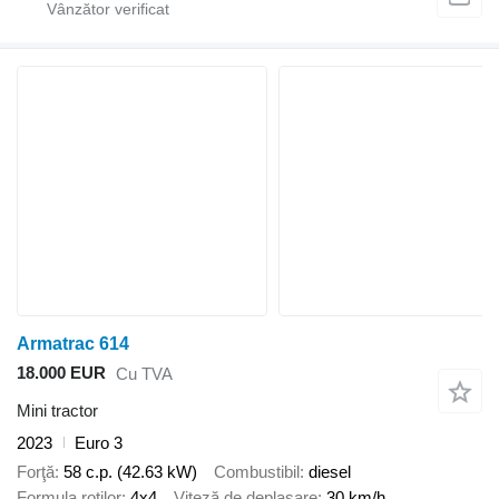
Armatrac 614
18.000 EUR
Cu TVA
Mini tractor
2023
Euro 3
Forţă
58 c.p. (42.63 kW)
Combustibil
diesel
Formula roţilor
4x4
Viteză de deplasare
30 km/h