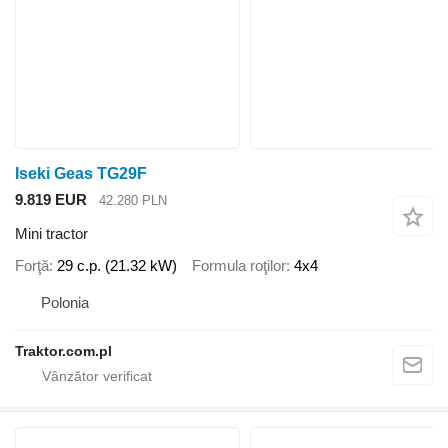
Iseki Geas TG29F
9.819 EUR
42.280 PLN
Mini tractor
Forţă
29 c.p. (21.32 kW)
Formula roţilor
4x4
Polonia
Traktor.com.pl