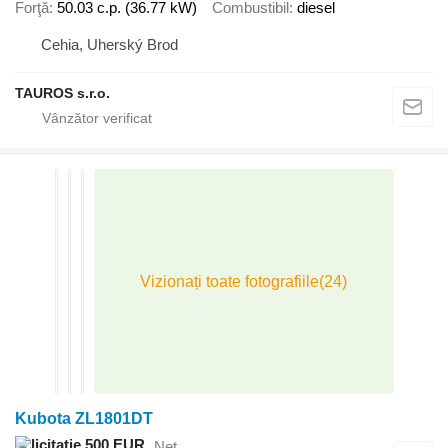
Forţă
50.03 c.p. (36.77 kW)
Combustibil
diesel
Cehia, Uherský Brod
TAUROS s.r.o.
Kubota ZL1801DT
500 EUR
Net