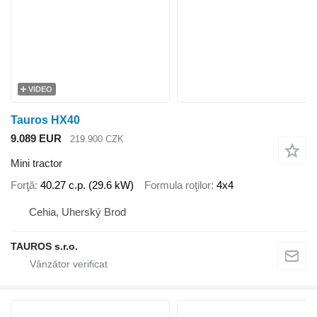
VIDEO
Tauros HX40
9.089 EUR
219.900 CZK
Mini tractor
Forţă
40.27 c.p. (29.6 kW)
Formula roţilor
4x4
Cehia, Uherský Brod
TAUROS s.r.o.