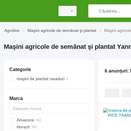
Agroline
Maşini agricole de semănat şi plantat
Maşini agricol
Maşini agricole de semănat şi plantat Yan
Categorie
6 anunțuri:
maşini de plantat rasaduri
Marca
Amazone
DA
ATO30
Horsch
Monopill
SN300
AD
Double
Green Plains
Aeromat
Ferti-Box FB
S-series
5710
8
Falcon
SZF
Multicorn
Manta
R-series
CPH
MATRIX
VL
DK
DSX