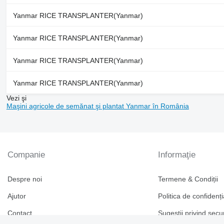
Yanmar RICE TRANSPLANTER(Yanmar)
Yanmar RICE TRANSPLANTER(Yanmar)
Yanmar RICE TRANSPLANTER(Yanmar)
Yanmar RICE TRANSPLANTER(Yanmar)
Vezi şi
Maşini agricole de semănat şi plantat Yanmar în România
Companie
Informaţie
Despre noi
Termene & Condiții
Ajutor
Politica de confidenți
Contact
Sugestii privind secu