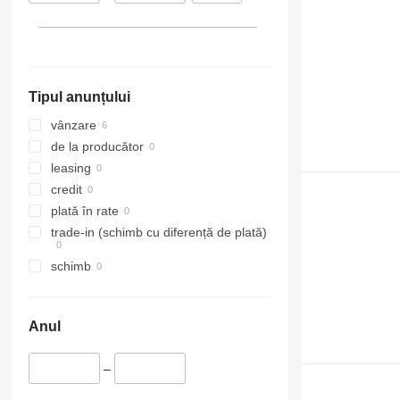
Tipul anunțului
vânzare
de la producător
leasing
credit
plată în rate
trade-in (schimb cu diferență de plată)
schimb
Anul
–