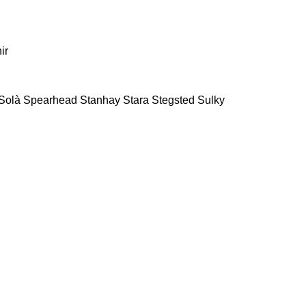
ir
Solà
Spearhead
Stanhay
Stara
Stegsted
Sulky