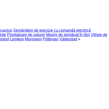
ecanice
Semănători de precizie cu comandă electrică
inte
Plantatoare de usturoi
Maşini de semănat în tăvi
Utilaje de
eland
Lemken
Monosem
Pöttinger
Väderstad
»