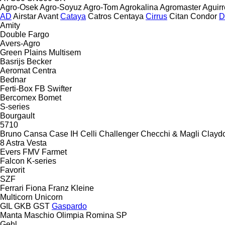
Agro-Osek
Agro-Soyuz
Agro-Tom
Agrokalina
Agromaster
Aguirr
AD
Airstar
Avant
Cataya
Catros
Centaya
Cirrus
Citan
Condor
D
Amity
Double
Fargo
Avers-Agro
Green Plains
Multisem
Basrijs
Becker
Aeromat
Centra
Bednar
Ferti-Box FB
Swifter
Bercomex
Bomet
S-series
Bourgault
5710
Bruno
Cansa
Case IH
Celli
Challenger
Checchi & Magli
Clayd
8
Astra
Vesta
Evers
FMV
Farmet
Falcon
K-series
Favorit
SZF
Ferrari
Fiona
Franz Kleine
Multicorn
Unicorn
GIL
GKB
GST
Gaspardo
Manta
Maschio
Olimpia
Romina
SP
Gehl