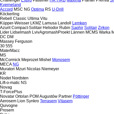
Challenger
Espro
Fastliner
HR
HRB
Maxima
Planter
Premia
Si
Kverneland
Accord
MSC
NG
Optima
RS
U-Drill
Köckerling
Rebell Classic
Ultima
Vitu
Küpper-Weisser
LKMZ
Lamusa
Landoll
Lemken
Azurit
Compact-Solitair
Heliodor
Rubin
Saphir
Solitair
Zirkon
Lider
Lidselmash
LvivAgromashProekt
Lännen
MCMS Warka
M
DC
DM
Massey Ferguson
30
555
MaterMacc
MS
McCormick
Meprozet
Mishel
Monosem
MECA
NG
Muratori
Mzuri
Nicolas
Niemeyer
KR
Nodet
Nordsten
Lift-o-matic
NS
Novag
T-ForcePlus
Novatar
Ortolan
POM Augustów
Partner
Pöttinger
Aerosem
Lion
Synkro
Terrasem
Vitasem
Quivogne
Prosem