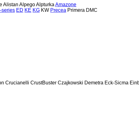
e
Alistan
Alpego
Alpturka
Amazone
-series
ED
KE
KG
KW
Precea
Primera DMC
on
Crucianelli
CrustBuster
Czajkowski
Demetra
Eck-Sicma
Ein