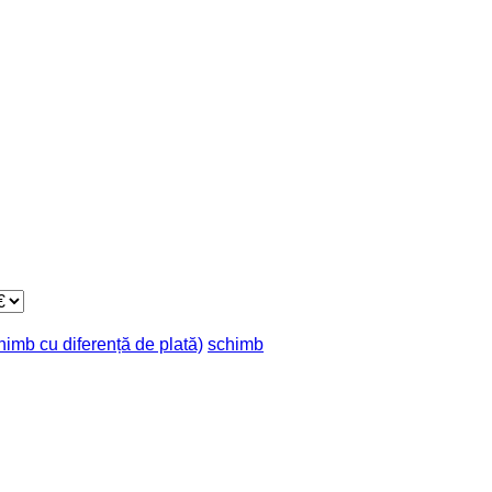
chimb cu diferență de plată)
schimb