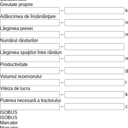
Greutate proprie
–
k
Adâncimea de însămânţare
–
Lărgimea presei
–
Numărul rândurilor
–
Lărgimea spaţiilor între rânduri
–
Productivitate
–
g
Volumul rezervorului
–
l
Viteza de lucru
–
k
Puterea necesară a tractorului
–
c
ISOBUS
ISOBUS
Marcator
Marcator