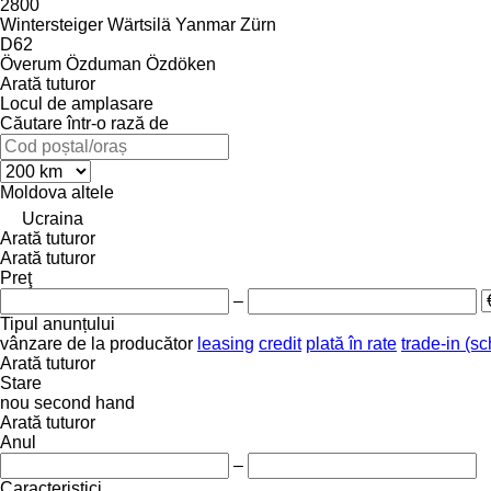
2800
Wintersteiger
Wärtsilä
Yanmar
Zürn
D62
Överum
Özduman
Özdöken
Arată tuturor
Locul de amplasare
Căutare într-o rază de
Moldova
altele
Ucraina
Arată tuturor
Arată tuturor
Preţ
–
Tipul anunțului
vânzare
de la producător
leasing
credit
plată în rate
trade-in (s
Arată tuturor
Stare
nou
second hand
Arată tuturor
Anul
–
Caracteristici