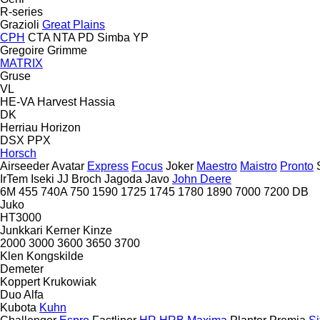
R-series
Grazioli
Great Plains
CPH
CTA
NTA
PD
Simba
YP
Gregoire
Grimme
MATRIX
Gruse
VL
HE-VA
Harvest
Hassia
DK
Herriau
Horizon
DSX
PPX
Horsch
Airseeder
Avatar
Express
Focus
Joker
Maestro
Maistro
Pronto
IrTem
Iseki
JJ Broch
Jagoda
Javo
John Deere
6M
455
740A
750
1590
1725
1745
1780
1890
7000
7200
DB
Juko
HT3000
Junkkari
Kerner
Kinze
2000
3000
3600
3650
3700
Klen
Kongskilde
Demeter
Koppert
Krukowiak
Duo Alfa
Kubota
Kuhn