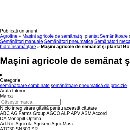
Publicați un anunț
Agroline
»
Maşini agricole de semănat şi plantat
Semănătoare 
Semănători manuale
Semănători pneumatice
Semănători mecan
hidroînsămânțare
»
Maşini agricole de semănat şi plantat Bo
Maşini agricole de semănat ş
Categorie
semănătoare combinate
semănătoare pneumatică de precizie
Arată tuturor
Marca
Nicio înregistrare găsită pentru această căutare
ABC
AG Farms Group
AGCO
ALP
APV
ASM
Accord
DA
Monopill
Optima
Ad-Rol
Agricola
Agrisem
Agro-Masz
ATO30
SN300
SR