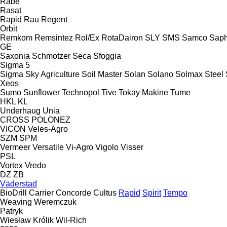
Rabe
Rasat
Rapid
Rau
Regent
Orbit
Remkom
Remsintez
Rol/Ex
RotaDairon
SLY
SMS
Samco
Saph
GE
Saxonia
Schmotzer
Seca
Sfoggia
Sigma 5
Sigma
Sky Agriculture
Soil Master
Solan
Solano
Solmax Steel
Xeos
Sumo
Sunflower
Technopol
Tive
Tokay Makine
Tume
HKL
KL
Underhaug
Unia
CROSS
POLONEZ
VICON
Veles-Agro
SZM
SPM
Vermeer
Versatile
Vi-Agro
Vigolo
Visser
PSL
Vortex
Vredo
DZ
ZB
Väderstad
BioDrill
Carrier
Concorde
Cultus
Rapid
Spirit
Tempo
Weaving
Weremczuk
Patryk
Wiesław Królik
Wil-Rich