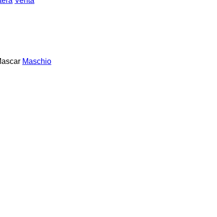
tera
Venta
ascar
Maschio