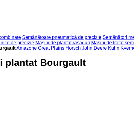
combinate
Semănătoare pneumatică de precizie
Semănători m
ice de precizie
Maşini de plantat rasaduri
Masini de tratat sem
urgault
Amazone
Great Plains
Horsch
John Deere
Kuhn
Kvern
i plantat Bourgault