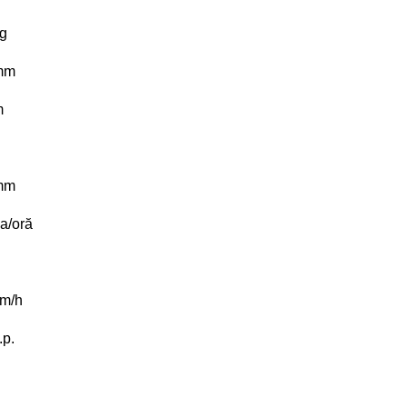
g
mm
m
mm
a/oră
m/h
.p.