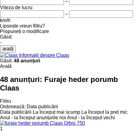
–
Viteza de lucru
–
km/h
Lipsește vreun filtru?
Propuneți o modificare
Găsit:
-
arată
Informații despre Claas
Găsit:
48 anunțuri
Arată
48 anunțuri:
Furaje heder porumb
Claas
Filtru
Ordonează
:
Data publicării
Data publicării
La început mai scump
La început la preț mic
Anul - la început anunțurile noi
Anul - la început vechi
1