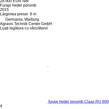
28.900 EUR
Net
Furaje heder porumb
2015
Lărgimea presei
6 m
Germania, Warburg
Agravis Technik Center GmbH
Luați legătura cu vânzătorul
furaje heder porumb Claas RU 600
4