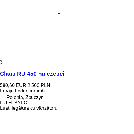
3
Claas RU 450 na czesci
580,60 EUR
2.500 PLN
Furaje heder porumb
Polonia, Zbuczyn
F.U.H. BYLO
Luați legătura cu vânzătorul