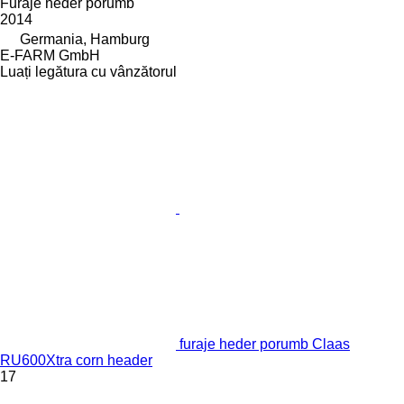
Furaje heder porumb
2014
Germania, Hamburg
E-FARM GmbH
Luați legătura cu vânzătorul
furaje heder porumb Claas
RU600Xtra corn header
17