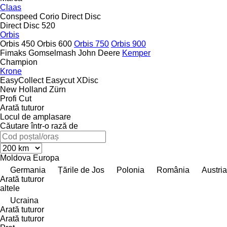
Claas
Conspeed
Corio
Direct Disc
Direct Disc 520
Orbis
Orbis 450
Orbis 600
Orbis 750
Orbis 900
Fimaks
Gomselmash
John Deere
Kemper
Champion
Krone
EasyCollect
Easycut
XDisc
New Holland
Zürn
Profi Cut
Arată tuturor
Locul de amplasare
Căutare într-o rază de
Moldova
Europa
Germania
Țările de Jos
Polonia
România
Austria
Arată tuturor
altele
Ucraina
Arată tuturor
Arată tuturor