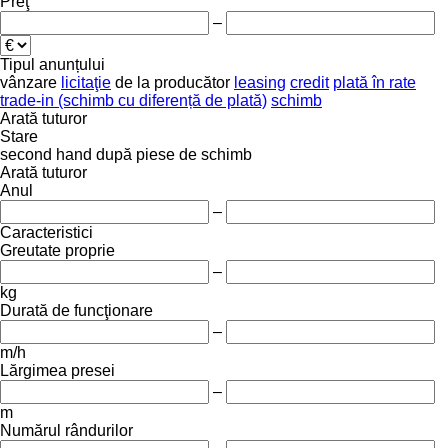
Preţ
–
Tipul anunțului
vânzare
licitaţie
de la producător
leasing
credit
plată în rate
trade-in (schimb cu diferență de plată)
schimb
Arată tuturor
Stare
second hand
după piese de schimb
Arată tuturor
Anul
–
Caracteristici
Greutate proprie
–
kg
Durată de funcţionare
–
m/h
Lărgimea presei
–
m
Numărul rândurilor