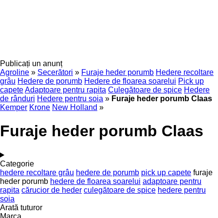
Publicați un anunț
Agroline
»
Secerători
»
Furaje heder porumb
Hedere recoltare
grâu
Hedere de porumb
Hedere de floarea soarelui
Pick up
capete
Adaptoare pentru rapita
Culegătoare de spice
Hedere
de rânduri
Hedere pentru soia
»
Furaje heder porumb Claas
Kemper
Krone
New Holland
»
Furaje heder porumb Claas
Categorie
hedere recoltare grâu
hedere de porumb
pick up capete
furaje
heder porumb
hedere de floarea soarelui
adaptoare pentru
rapita
cărucior de heder
culegătoare de spice
hedere pentru
soia
Arată tuturor
Marca