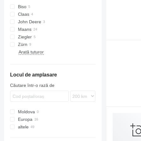
Biso
Claas
Integral
John Deere
Lexion
SF
Maans
Vario
Ziegler
Zürn
Arată tuturor
Locul de amplasare
Căutare într-o rază de
Moldova
Europa
altele
Danemarca
Polonia
Ucraina