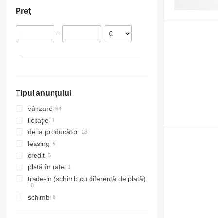
România
Preţ
Slovacia
Lituania
–
Germania
Austria
Tipul anunțului
vânzare
licitaţie
de la producător
leasing
credit
plată în rate
trade-in (schimb cu diferență de plată)
schimb