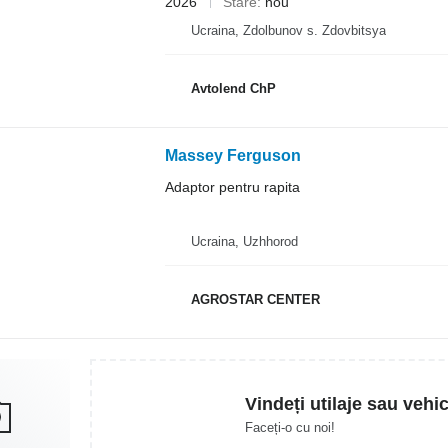
2026
Stare
nou
Ucraina, Zdolbunov s. Zdovbitsya
Avtolend ChP
Massey Ferguson
Adaptor pentru rapita
Ucraina, Uzhhorod
AGROSTAR CENTER
Vindeți utilaje sau vehi
Faceți-o cu noi!