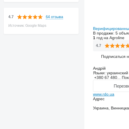
64 отзыва
4.7
Источник: Google Maps
Верифицированны
В продаже:
5 объя
1
год на Agroline
4.7
Подписаться 
Андрій
Языки:
украинский
+380 67 480...
Пок
Перезв
www.rdo.ua
Адрес
Украина, Винницка