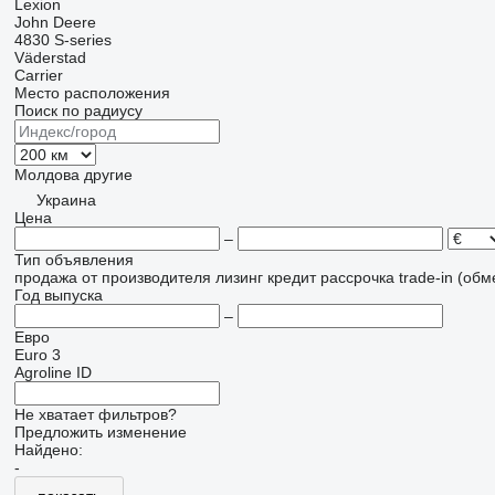
Lexion
John Deere
4830
S-series
Väderstad
Carrier
Место расположения
Поиск по радиусу
Молдова
другие
Украина
Цена
–
Тип объявления
продажа
от производителя
лизинг
кредит
рассрочка
trade-in (об
Год выпуска
–
Евро
Euro 3
Agroline ID
Не хватает фильтров?
Предложить изменение
Найдено:
-