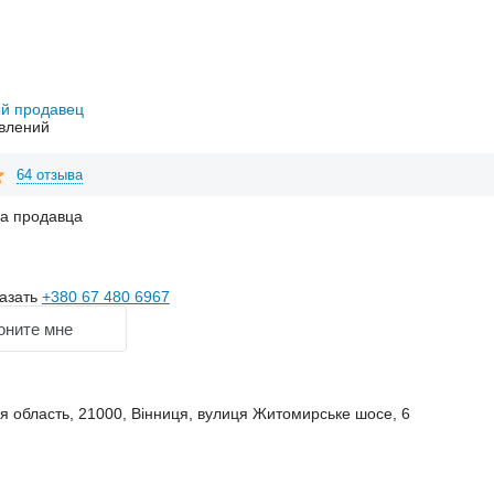
й продавец
влений
64 отзыва
на продавца
азать
+380 67 480 6967
оните мне
я область, 21000, Вінниця, вулиця Житомирське шосе, 6