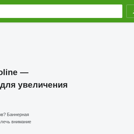
oline —
для увеличения
ов? Баннерная
влечь внимание