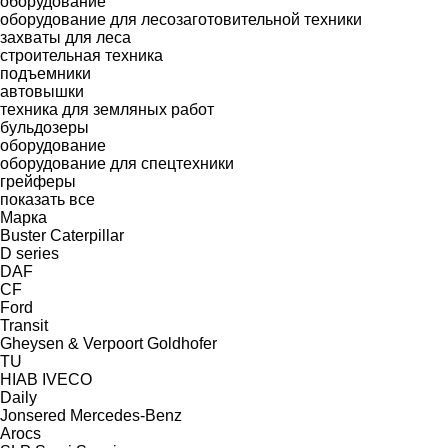
оборудование
оборудование для лесозаготовительной техники
захваты для леса
строительная техника
подъемники
автовышки
техника для земляных работ
бульдозеры
оборудование
оборудование для спецтехники
грейферы
показать все
Марка
Buster
Caterpillar
D series
DAF
CF
Ford
Transit
Gheysen & Verpoort
Goldhofer
TU
HIAB
IVECO
Daily
Jonsered
Mercedes-Benz
Arocs