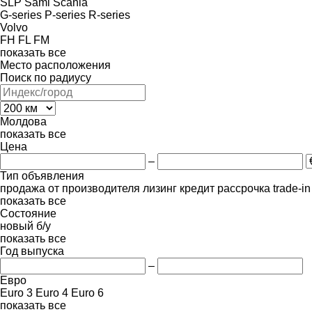
SLP
Sami
Scania
G-series
P-series
R-series
Volvo
FH
FL
FM
показать все
Место расположения
Поиск по радиусу
Молдова
показать все
Цена
–
Тип объявления
продажа
от производителя
лизинг
кредит
рассрочка
trade-i
показать все
Состояние
новый
б/у
показать все
Год выпуска
–
Евро
Euro 3
Euro 4
Euro 6
показать все