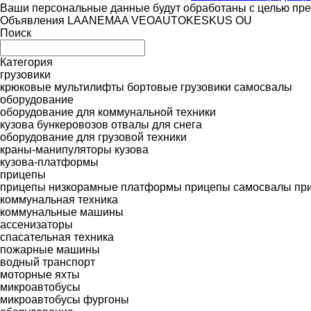
Ваши персональные данные будут обработаны с целью пред
Объявления LAANEMAA VEOAUTOKESKUS OU
Поиск
Категория
грузовики
крюковые мультилифты
бортовые грузовики
самосвалы
оборудование
оборудование для коммунальной техники
кузова бункеровозов
отвалы для снега
оборудование для грузовой техники
краны-манипуляторы
кузова
кузова-платформы
прицепы
прицепы низкорамные платформы
прицепы самосвалы
пр
коммунальная техника
коммунальные машины
ассенизаторы
спасательная техника
пожарные машины
водный транспорт
моторные яхты
микроавтобусы
микроавтобусы фургоны