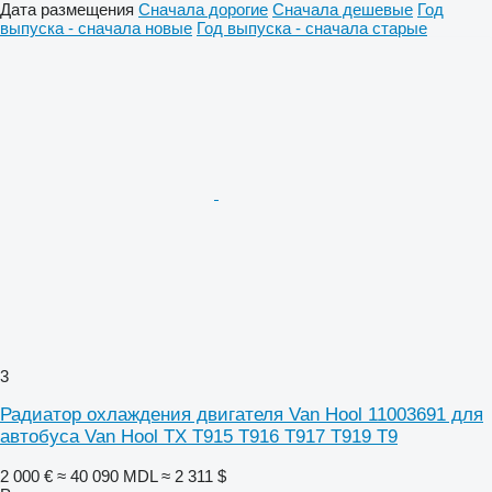
Дата размещения
Сначала дорогие
Сначала дешевые
Год
выпуска - сначала новые
Год выпуска - сначала старые
3
Радиатор охлаждения двигателя Van Hool 11003691 для
автобуса Van Hool TX T915 T916 T917 T919 T9
2 000 €
≈ 40 090 MDL
≈ 2 311 $