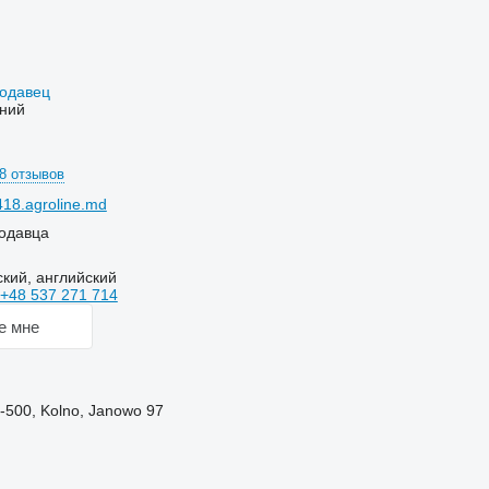
родавец
ний
8 отзывов
18.agroline.md
одавца
кий, английский
+48 537 271 714
е мне
-500, Kolno, Janowo 97