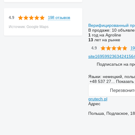
198 отзывов
4.9
Верифицированный п
Источник: Google Maps
В продаже:
10 объявле
1
год на Agroline
13
лет на рынке
19
4.9
site16959923634241564
Подписаться на пр
Языки:
немецкий, польс
+48 537 27...
Показать
Перезвонит
grutech.pl
Адрес
Польша, Подлаское, 18