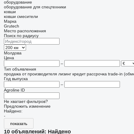
оборудование
оборудование для спецтехники
ковши
ковши смесители
Марка
Grutech
Место расположения
Поиск по радиусу
Молдова
Цена
–
Тип объявления
продажа
от производителя
лизинг
кредит
рассрочка
trade-in (об
Год выпуска
–
Agroline ID
Не хватает фильтров?
Предложить изменение
Найдено:
-
показать
10 объявлений:
Найдено