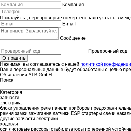
Компания
Пожалуйста, перепроверьте номер: его надо указать в меж
E-mail
Сообщение
Проверочный код
Нажимая, вы соглашаетесь с нашей
политикой конфиденци
Ваши персональные данные будут обработаны с целью пред
Объявления ATB GmbH
Поиск
Категория
запчасти
электрика
блоки управления
реле
панели приборов
предохранительны
ремня
замки зажигания
датчики ESP
стартеры
свечи накал
другие запчасти электрики
ходовая
оси
листовые рессоры
стабилизаторы поперечной устойчи