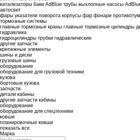
катализаторы
баки AdBlue
трубы выхлопные
насосы AdBlu
автосвет
фары
указатели поворота
корпусы фар
фонари
противоту
тормозные системы
главные тормозные краны
главные тормозные цилиндры
д
гидравлика
гидроцилиндры
трубки гидравлические
другие запчасти
крепежные элементы
шины и диски
грузовые шины
оборудование
оборудование для грузовой техники
кузова
бортовые кузова
запчасти
детали кабины
другие запчасти кабины
оборудование
оборудование для спецтехники
ковши
планировочные ковши
показать все
Марка