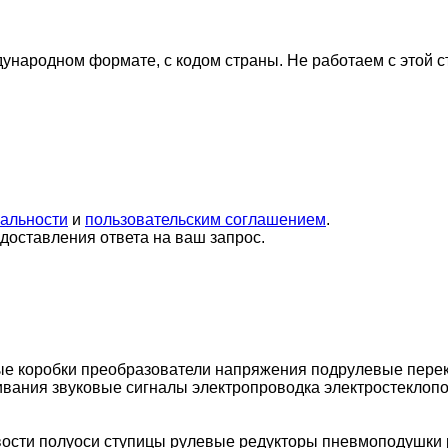
дународном формате, с кодом страны.
Не работаем с этой 
альности
и
пользовательским соглашением
.
оставления ответа на ваш запрос.
е коробки
преобразователи напряжения
подрулевые пере
ивания
звуковые сигналы
электропроводка
электростеклоп
вости
полуоси
ступицы
рулевые редукторы
пневмоподушки