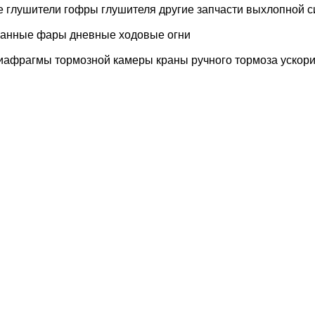
e
глушители
гофры глушителя
другие запчасти выхлопной 
манные фары
дневные ходовые огни
иафрагмы тормозной камеры
краны ручного тормоза
ускор