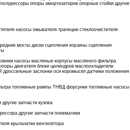
полурессоры
опоры амортизаторов
опорные стойки
другие
стителя
насосы омывателя
трапеции стеклоочистителя
редние мосты
диски сцепления
корзины сцепления
ты
ховики
насосы масляные
корпусы масляного фильтра
опоры двигателя
блоки цилиндров
маслоохладители
R
дроссельные заслонки
оси коромысел
датчики положения
льтра
топливные рампы
ТНВД
форсунки
топливные насосы
и
другие запчасти кузова
рессора
другие запчасти пневматики
теля
крыльчатки вентилятора