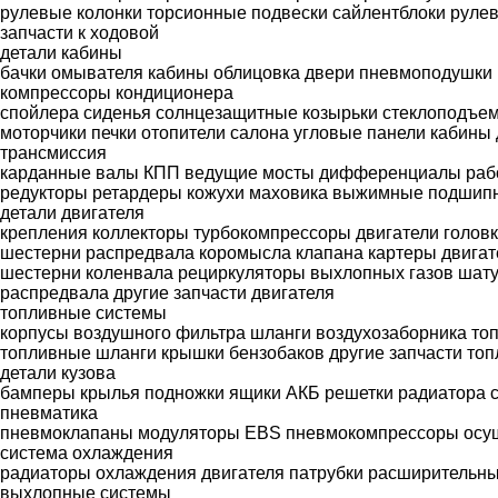
рулевые колонки
торсионные подвески
сайлентблоки
рулев
запчасти к ходовой
детали кабины
бачки омывателя
кабины
облицовка
двери
пневмоподушки
компрессоры кондиционера
спойлера
сиденья
солнцезащитные козырьки
стеклоподъе
моторчики печки
отопители салона
угловые панели кабины
трансмиссия
карданные валы
КПП
ведущие мосты
дифференциалы
раб
редукторы
ретардеры
кожухи маховика
выжимные подшип
детали двигателя
крепления
коллекторы
турбокомпрессоры
двигатели
голов
шестерни распредвала
коромысла клапана
картеры двигат
шестерни коленвала
рециркуляторы выхлопных газов
шат
распредвала
другие запчасти двигателя
топливные системы
корпусы воздушного фильтра
шланги воздухозаборника
то
топливные шланги
крышки бензобаков
другие запчасти то
детали кузова
бамперы
крылья
подножки
ящики АКБ
решетки радиатора
пневматика
пневмоклапаны
модуляторы EBS
пневмокомпрессоры
осу
система охлаждения
радиаторы охлаждения двигателя
патрубки
расширительны
выхлопные системы