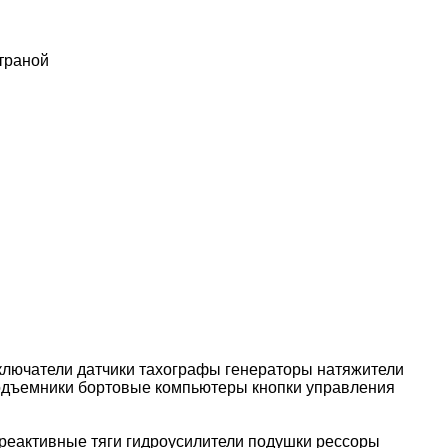
страной
ключатели
датчики
тахографы
генераторы
натяжители
одъемники
бортовые компьютеры
кнопки управления
реактивные тяги
гидроусилители
подушки рессоры