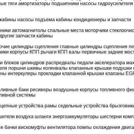
ые тяги
амортизаторы
подшипники
насосы гидроусилителя
 кабины
насосы подъема кабины
кондиционеры и запчасти
мники
автомагнитолы
спальные места
моторчики стеклоочи
другие запчасти кабины
очие цилиндры сцепления
главные цилиндры сцепления
пе
ники
корпусы КПП
рычаги КПП
валы первичные
задние мос
ки блоков цилиндров
распредвалы
педали акселератора
ма
еля
поршни
шкивы
коленвалы
клапанные крышки
подушки 
уны
интеркулеры
прокладки клапанной крышки
клапаны EG
пливные баки
ресиверы воздушные
корпусы топливного фи
пливной системы
сцепные устройства
рамы
седельные устройства
брызговик
шители воздуха
шланги
энергоаккумуляторы
шестерни комп
е бачки
вискомуфты вентилятора
помпы охлаждения двига