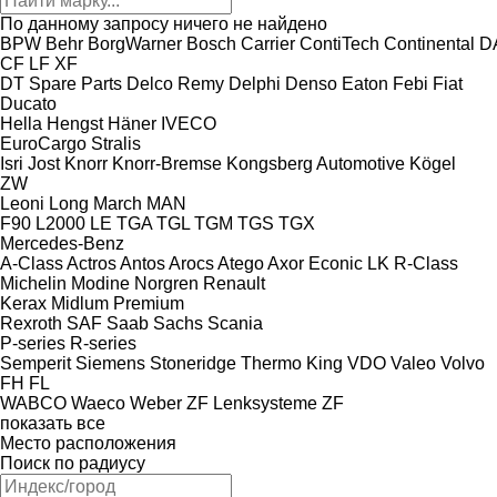
По данному запросу ничего не найдено
BPW
Behr
BorgWarner
Bosch
Carrier
ContiTech
Continental
D
CF
LF
XF
DT Spare Parts
Delco Remy
Delphi
Denso
Eaton
Febi
Fiat
Ducato
Hella
Hengst
Häner
IVECO
EuroCargo
Stralis
Isri
Jost
Knorr
Knorr-Bremse
Kongsberg Automotive
Kögel
ZW
Leoni
Long March
MAN
F90
L2000
LE
TGA
TGL
TGM
TGS
TGX
Mercedes-Benz
A-Class
Actros
Antos
Arocs
Atego
Axor
Econic
LK
R-Class
Michelin
Modine
Norgren
Renault
Kerax
Midlum
Premium
Rexroth
SAF
Saab
Sachs
Scania
P-series
R-series
Semperit
Siemens
Stoneridge
Thermo King
VDO
Valeo
Volvo
FH
FL
WABCO
Waeco
Weber
ZF Lenksysteme
ZF
показать все
Место расположения
Поиск по радиусу