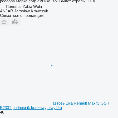
рессора
Марка подъемника
Isoli
Вылет стрелы
11 м
Польша, Żabia Wola
ANJAR Jarosław Krawczyk
Связаться с продавцом
автовышка Renault Maxity GSR
B230T podnośnik koszowy, zwyżka
48