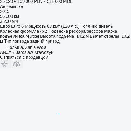
25 520 €
109 900 PLN
≈ 511 600 MDL
Автовышка
2015
56 000 км
3 200 м/ч
Евро
Euro 6
Мощность
88 кВт (120 л.с.)
Топливо
дизель
Колесная формула
4x2
Подвеска
рессора/рессора
Марка
подъемника
Multitel
Высота подъема
14,2 м
Вылет стрелы
10,2
м
Тип привода
задний привод
Польша, Żabia Wola
ANJAR Jarosław Krawczyk
Связаться с продавцом