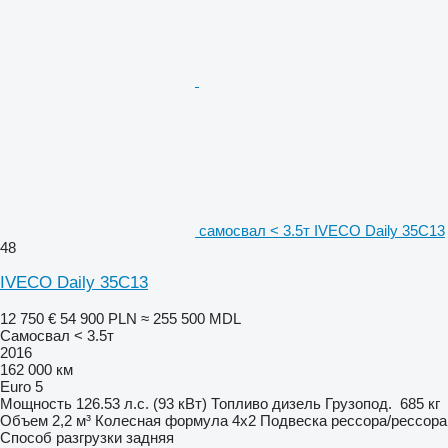
самосвал < 3.5т IVECO Daily 35C13
48
IVECO Daily 35C13
12 750 €
54 900 PLN
≈ 255 500 MDL
Самосвал < 3.5т
2016
162 000 км
Euro 5
Мощность
126.53 л.с. (93 кВт)
Топливо
дизель
Грузопод.
685 кг
Объем
2,2 м³
Колесная формула
4x2
Подвеска
рессора/рессора
Способ разгрузки
задняя