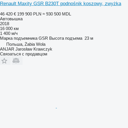
Renault Maxity GSR B230T podnośnik koszowy, zwyżka
46 420 €
199 900 PLN
≈ 930 500 MDL
Автовышка
2018
16 000 км
1 400 м/ч
Марка подъемника
GSR
Высота подъема
23 м
Польша, Żabia Wola
ANJAR Jarosław Krawczyk
Связаться с продавцом