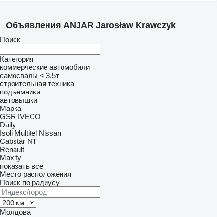
Объявления ANJAR Jarosław Krawczyk
Поиск
Категория
коммерческие автомобили
самосвалы < 3.5т
строительная техника
подъемники
автовышки
Марка
GSR
IVECO
Daily
Isoli
Multitel
Nissan
Cabstar
NT
Renault
Maxity
показать все
Место расположения
Поиск по радиусу
Молдова