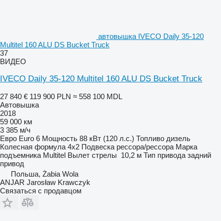
автовышка IVECO Daily 35-120
Multitel 160 ALU DS Bucket Truck
37
ВИДЕО
IVECO Daily 35-120 Multitel 160 ALU DS Bucket Truck
27 840 €
119 900 PLN
≈ 558 100 MDL
Автовышка
2018
59 000 км
3 385 м/ч
Евро
Euro 6
Мощность
88 кВт (120 л.с.)
Топливо
дизель
Колесная формула
4x2
Подвеска
рессора/рессора
Марка
подъемника
Multitel
Вылет стрелы
10,2 м
Тип привода
задний
привод
Польша, Żabia Wola
ANJAR Jarosław Krawczyk
Связаться с продавцом