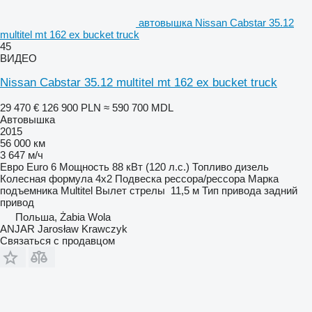
автовышка Nissan Cabstar 35.12
multitel mt 162 ex bucket truck
45
ВИДЕО
Nissan Cabstar 35.12 multitel mt 162 ex bucket truck
29 470 €
126 900 PLN
≈ 590 700 MDL
Автовышка
2015
56 000 км
3 647 м/ч
Евро
Euro 6
Мощность
88 кВт (120 л.с.)
Топливо
дизель
Колесная формула
4x2
Подвеска
рессора/рессора
Марка
подъемника
Multitel
Вылет стрелы
11,5 м
Тип привода
задний
привод
Польша, Żabia Wola
ANJAR Jarosław Krawczyk
Связаться с продавцом