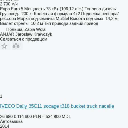
2 700 м/ч
Евро
Euro 5
Мощность
78 кВт (106.12 л.с.)
Топливо
дизель
Грузопод.
200 кг
Колесная формула
4x2
Подвеска
рессора/
рессора
Марка подъемника
Multitel
Высота подъема
14,2 м
Вылет стрелы
10,2 м
Тип привода
задний привод
Польша, Żabia Wola
ANJAR Jarosław Krawczyk
Связаться с продавцом
1
IVECO Daily 35C11 socage t318 bucket truck nacelle
26 680 €
114 900 PLN
≈ 534 800 MDL
Автовышка
2014