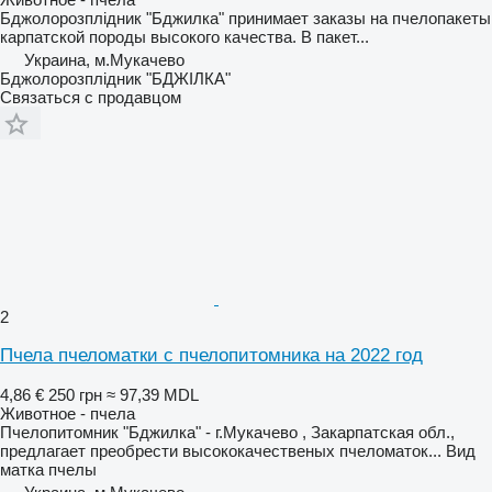
Бджолорозплідник "Бджилка" принимает заказы на пчелопакеты
карпатской породы высокого качества. В пакет...
Украина, м.Мукачево
Бджолорозплідник "БДЖІЛКА"
Связаться с продавцом
2
Пчела пчеломатки с пчелопитомника на 2022 год
4,86 €
250 грн
≈ 97,39 MDL
Животное - пчела
Пчелопитомник "Бджилка" - г.Мукачево , Закарпатская обл.,
предлагает преобрести высококачественых пчеломаток...
Вид
матка пчелы