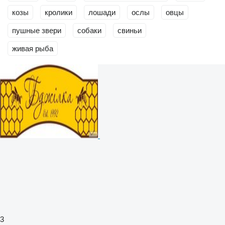
козы
кролики
лошади
ослы
овцы
пушные звери
собаки
свиньи
живая рыба
3