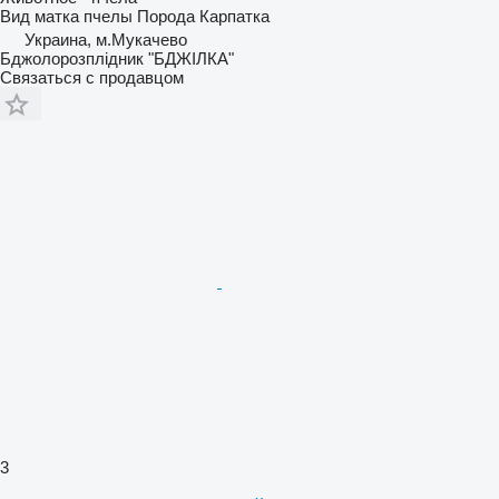
Вид
матка пчелы
Порода
Карпатка
Украина, м.Мукачево
Бджолорозплідник "БДЖІЛКА"
Связаться с продавцом
3