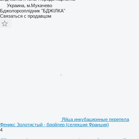
Украина, м.Мукачево
Бджолорозплідник "БДЖІЛКА"
Связаться с продавцом
Яйца инкубационные перепела
Феникс Золотистый - бройлер (селекция Франция)
4