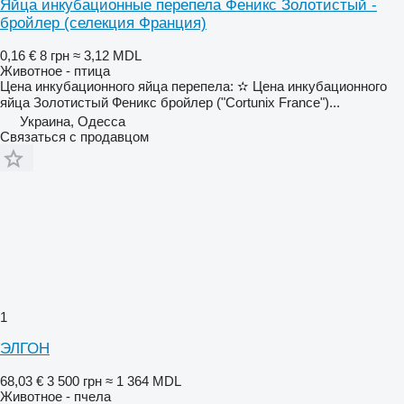
Яйца инкубационные перепела Феникс Золотистый -
бройлер (селекция Франция)
0,16 €
8 грн
≈ 3,12 MDL
Животное - птица
Цена инкубационного яйца перепела: ✫ Цена инкубационного
яйца Золотистый Феникс бройлер ("Cortunix France")...
Украина, Одесса
Связаться с продавцом
1
ЭЛГОН
68,03 €
3 500 грн
≈ 1 364 MDL
Животное - пчела