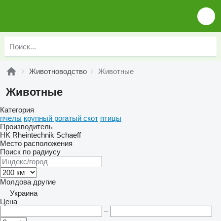
Животноводство
Животные
Животные
Категория
пчелы
крупный рогатый скот
птицы
Производитель
HK Rheintechnik
Schaeff
Место расположения
Поиск по радиусу
Молдова
другие
Украина
Цена
–