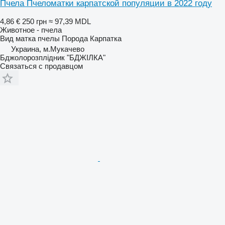
Пчела Пчеломатки карпатской популяции в 2022 году
4,86 €
250 грн
≈ 97,39 MDL
Животное - пчела
Вид
матка пчелы
Порода
Карпатка
Украина, м.Мукачево
Бджолорозплідник "БДЖІЛКА"
Связаться с продавцом