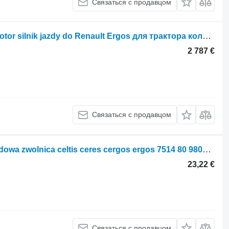
Связаться с продавцом
Гидромотор Sauer-Danfoss Hydromotor silnik jazdy do Renault Ergos для трактора колесного Renault Ergos
2 787 €
Связаться с продавцом
Полуось Renault półoś 980714 napędowa zwolnica celtis ceres cergos ergos 7514 80 980714 7514 80 для трактора колесного Renault celtis ceres cergos ergos
23,22 €
Связаться с продавцом