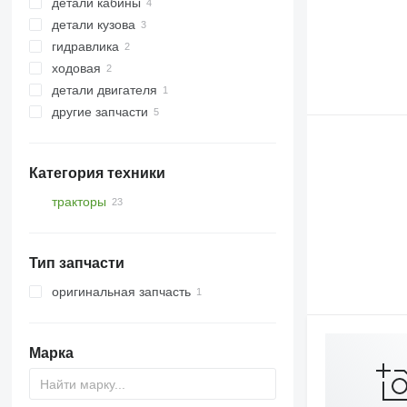
детали кабины
корпусы КПП
детали кузова
задние мосты
кондиционеры и запчасти
гидравлика
шестерни КПП
кабины
крылья
кондиционеры
ходовая
другие запчасти кабины
передние навески
гидромоторы
радиаторы кондиционера
детали двигателя
другие запчасти гидравлики
полуоси
другие запчасти
ступицы
крепления
запчасти
Категория техники
тракторы
тракторы колесные
Тип запчасти
оригинальная запчасть
Марка