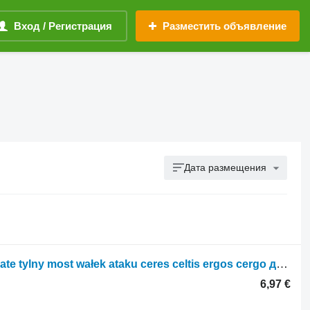
Вход / Регистрация
Разместить объявление
Дата размещения
Шестерня КПП Renault tryb koło zębate tylny most wałek ataku ceres celtis ergos cergo для трактора колесного Renault
6,97 €