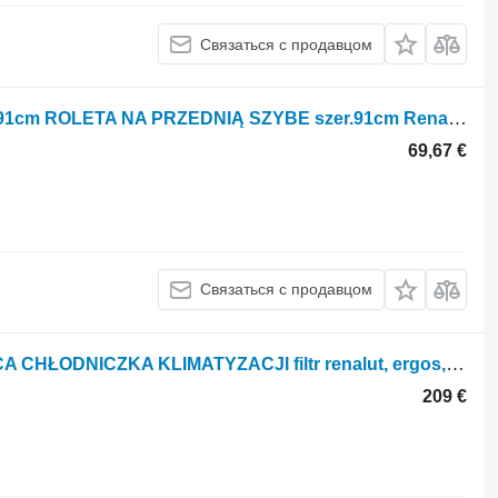
Связаться с продавцом
ROLETA NA PRZEDNIĄ SZYBE szer.91cm ROLETA NA PRZEDNIĄ SZYBE szer.91cm Renalut Ergos для трактора колесного Renault Ergos
69,67 €
Связаться с продавцом
Радиатор кондиционера CHŁODNICA CHŁODNICZKA KLIMATYZACJI filtr renalut, ergos, ceres, для трактора колесного Renault ergos, ceres
209 €