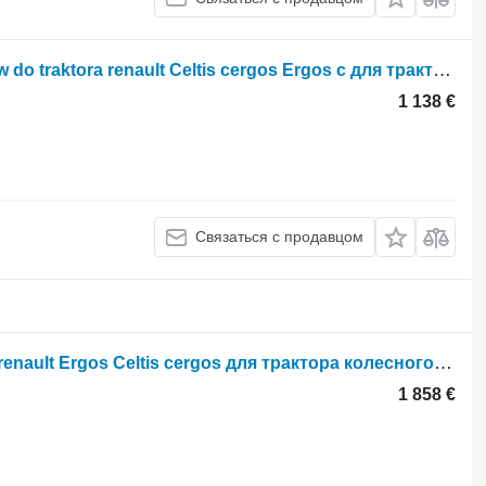
Корпус КПП Obudowa skrzyni biegów do traktora renault Celtis cergos Ergos c для трактора колесного Renault Celtis cergos Ergos c
1 138 €
Связаться с продавцом
Задний мост Tylny most do traktora renault Ergos Celtis cergos для трактора колесного Renault Ergos Celtis
1 858 €