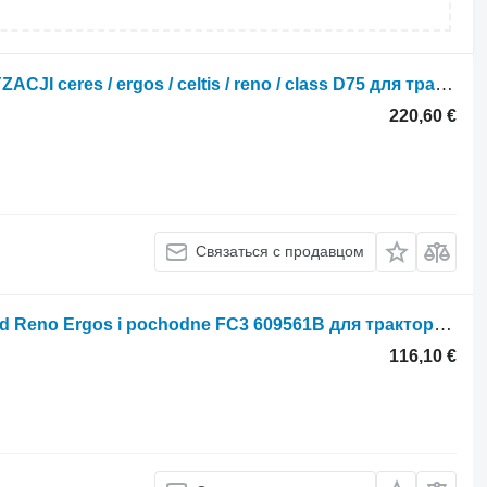
Кондиционер CHŁODNICA KLIMATYZACJI ceres / ergos / celtis / reno / class D75 для трактора Renault Ergos
220,60 €
Связаться с продавцом
Ступица PIASTA KOŁA przedni napęd Reno Ergos i pochodne FC3 609561B для трактора колесного Renault Ergos
116,10 €