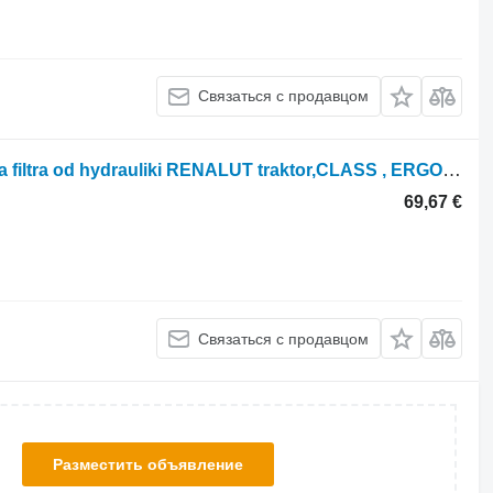
Связаться с продавцом
Obudowa filtra od hydrauliki Obudowa filtra od hydrauliki RENALUT traktor,CLASS , ERGOS , CEL для трактора колесного Renault CLASS , ERGOS , CEL
69,67 €
Связаться с продавцом
Разместить объявление